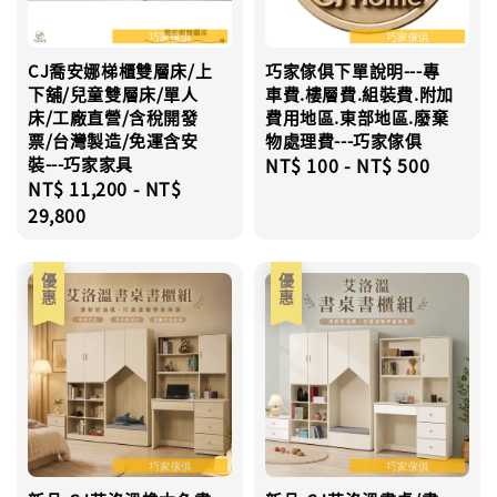
CJ喬安娜梯櫃雙層床/上
巧家傢俱下單說明---專
下舖/兒童雙層床/單人
車費.樓層費.組裝費.附加
床/工廠直營/含稅開發
費用地區.東部地區.廢棄
票/台灣製造/免運含安
物處理費---巧家傢俱
裝---巧家家具
Regular
NT$ 100
-
NT$ 500
Regular
NT$ 11,200
-
NT$
price
price
29,800
優惠
優惠