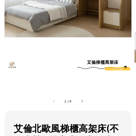
1
/
9
艾倫北歐風梯櫃高架床(不