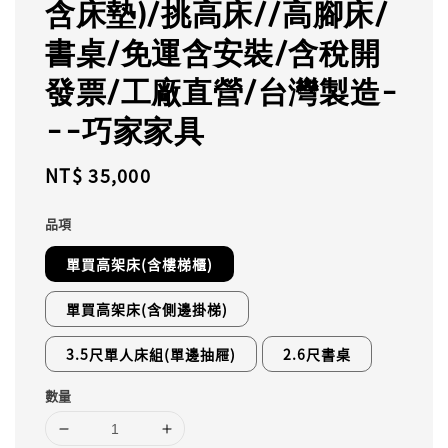
含床墊)/挑高床//高腳床/
書桌/免運含安裝/含稅開
發票/工廠直營/台灣製造-
--巧家家具
Regular
NT$ 35,000
price
品項
單買高架床(含樓梯櫃)
單買高架床(含側邊掛梯)
3.5尺單人床組(單邊抽屜)
2.6尺書桌
數量