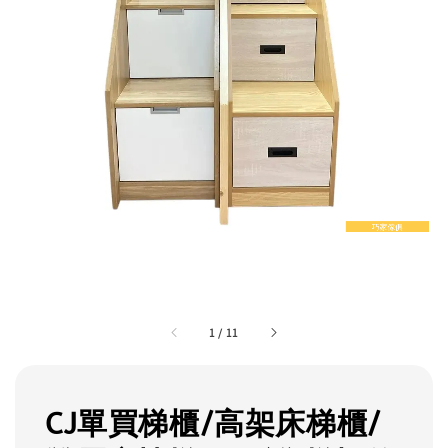
1
/
11
CJ單買梯櫃/高架床梯櫃/