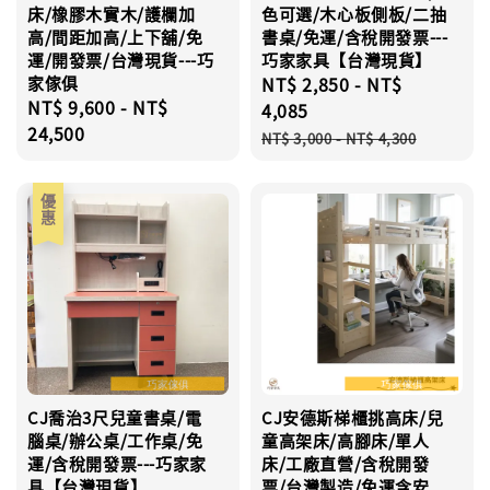
床/橡膠木實木/護欄加
色可選/木心板側板/二抽
高/間距加高/上下舖/免
書桌/免運/含稅開發票---
運/開發票/台灣現貨---巧
巧家家具【台灣現貨】
家傢俱
Sale
NT$ 2,850
-
NT$
Regular
NT$ 9,600
-
NT$
price
4,085
price
24,500
Regular
NT$ 3,000
-
NT$ 4,300
price
優惠
CJ喬治3尺兒童書桌/電
CJ安德斯梯櫃挑高床/兒
腦桌/辦公桌/工作桌/免
童高架床/高腳床/單人
運/含稅開發票---巧家家
床/工廠直營/含稅開發
具【台灣現貨】
票/台灣製造/免運含安