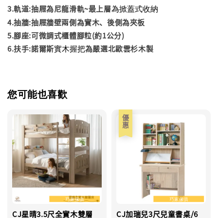
為掀蓋式收納
3.軌道:抽屜為尼龍滑軌~最上層
4.抽牆:抽屜牆壁兩側為實木、後側為夾板
5.腳座:可微調式櫃體腳粒(約1公分)
實木握把
6.扶手:諾爾斯
為嚴選北歐雲杉木製
您可能也喜歡
優惠
CJ星晴3.5尺全實木雙層
CJ加瑞兒3尺兒童書桌/6