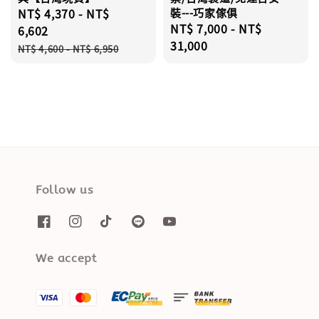
Sale
NT$ 4,370
-
NT$
裝---巧家傢俱
Regular
NT$ 7,000
-
NT$
price
6,602
price
31,000
Regular
NT$ 4,600
-
NT$ 6,950
price
Follow us
We accept