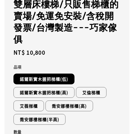
雙層床樓梯/只販售梯櫃的
賣場/免運免安裝/含稅開
發票/台灣製造---巧家傢
俱
Regular
NT$ 10,800
price
品項
諾爾斯實木握把梯櫃(低)
諾爾斯實木握把梯櫃(高)
艾倫梯櫃
艾薇梯櫃
喬安娜樓梯櫃(高)
喬安娜樓梯櫃(半高)
數量