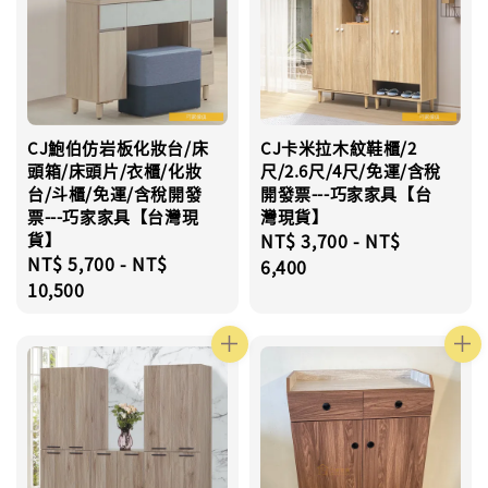
CJ鮑伯仿岩板化妝台/床
CJ卡米拉木紋鞋櫃/2
頭箱/床頭片/衣櫃/化妝
尺/2.6尺/4尺/免運/含稅
台/斗櫃/免運/含稅開發
開發票---巧家家具【台
票---巧家家具【台灣現
灣現貨】
貨】
Regular
NT$ 3,700
-
NT$
Regular
NT$ 5,700
-
NT$
price
6,400
price
10,500