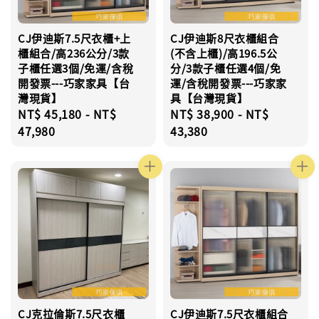
CJ伊迪斯7.5尺衣櫃+上
CJ伊迪斯8尺衣櫃組合
櫃組合/高236公分/3款
(不含上櫃)/高196.5公
子櫃任選3個/免運/含稅
分/3款子櫃任選4個/免
開發票---巧家家具【台
運/含稅開發票---巧家家
灣現貨】
具【台灣現貨】
Regular
NT$ 45,180
-
NT$
Regular
NT$ 38,900
-
NT$
price
47,980
price
43,380
CJ克拉倫斯7.5尺衣櫃
CJ伊迪斯7.5尺衣櫃組合