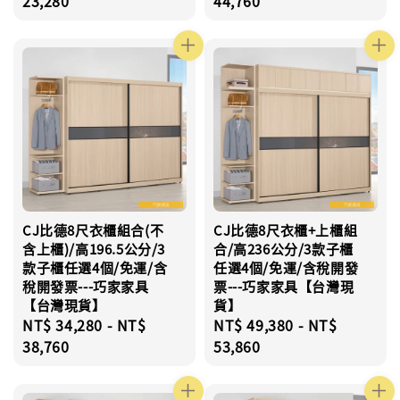
price
23,280
price
44,760
CJ比德8尺衣櫃組合(不
CJ比德8尺衣櫃+上櫃組
含上櫃)/高196.5公分/3
合/高236公分/3款子櫃
款子櫃任選4個/免運/含
任選4個/免運/含稅開發
稅開發票---巧家家具
票---巧家家具【台灣現
【台灣現貨】
貨】
Regular
NT$ 34,280
-
NT$
Regular
NT$ 49,380
-
NT$
price
38,760
price
53,860