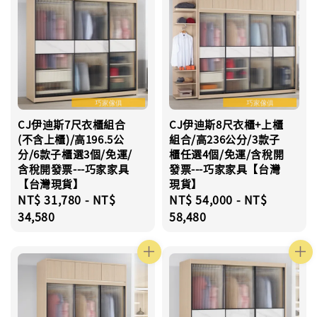
CJ伊迪斯7尺衣櫃組合
CJ伊迪斯8尺衣櫃+上櫃
(不含上櫃)/高196.5公
組合/高236公分/3款子
分/6款子櫃選3個/免運/
櫃任選4個/免運/含稅開
含稅開發票---巧家家具
發票---巧家家具【台灣
【台灣現貨】
現貨】
Regular
NT$ 31,780
-
NT$
Regular
NT$ 54,000
-
NT$
price
34,580
price
58,480