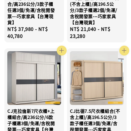
合/高236公分/3款子櫃
(不含上櫃)/高196.5公
任選3個/免運/含稅開發
分/3款子櫃選2個/免運/
票---巧家家具【台灣現
含稅開發票---巧家家具
貨】
【台灣現貨】
Regular
NT$ 37,980
-
NT$
Regular
NT$ 21,040
-
NT$
price
40,780
price
23,280
CJ克拉倫斯7尺衣櫃+上
CJ比德7.5尺衣櫃組合(不
櫃組合/高236公分/6款
含上櫃)/高196.5公分/3
子櫃選3個/免運/含稅開
款子櫃任選3個/免運/含
發票---巧家家具【台灣
稅開發票---巧家家具