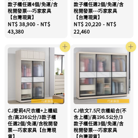
款子櫃任選4個/免運/含
款子櫃任選2個/免運/含
稅開發票---巧家家具
稅開發票---巧家家具
【台灣現貨】
【台灣現貨】
Regular
NT$ 38,900
-
NT$
Regular
NT$ 20,220
-
NT$
price
43,380
price
22,460
CJ愛莉4尺衣櫃+上櫃組
CJ依文7.5尺衣櫃組合(不
合/高236公分/3款子櫃
含上櫃)/高196.5公分/3
任選2個/免運/含稅開發
款子櫃任選3個/免運/含
票---巧家家具【台灣現
稅開發票---巧家家具
貨】
【台灣現貨】