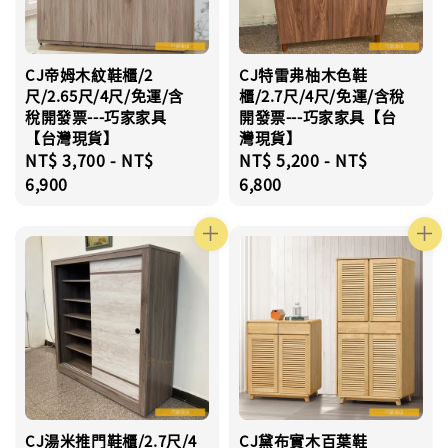
CJ帝姆木紋鞋櫃/2
CJ特雷弗柚木色鞋
尺/2.65尺/4尺/免運/含
櫃/2.7尺/4尺/免運/含稅
稅開發票---巧家家具
開發票---巧家家具【台
【台灣現貨】
灣現貨】
Regular
NT$ 3,700
-
NT$
Regular
NT$ 5,200
-
NT$
price
6,900
price
6,800
CJ湯米推門鞋櫃/2.7尺/4
CJ黛布實木百葉鞋