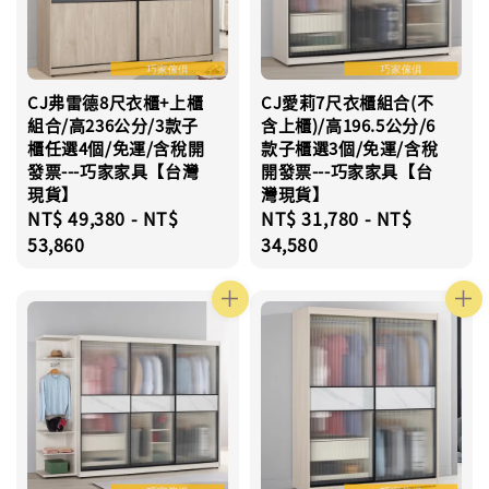
CJ弗雷德8尺衣櫃+上櫃
CJ愛莉7尺衣櫃組合(不
組合/高236公分/3款子
含上櫃)/高196.5公分/6
櫃任選4個/免運/含稅開
款子櫃選3個/免運/含稅
發票---巧家家具【台灣
開發票---巧家家具【台
現貨】
灣現貨】
Regular
NT$ 49,380
-
NT$
Regular
NT$ 31,780
-
NT$
price
53,860
price
34,580