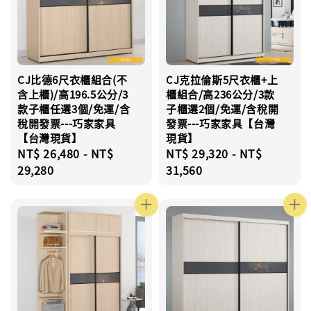
CJ比德6尺衣櫃組合(不
CJ克拉倫斯5尺衣櫃+上
含上櫃)/高196.5公分/3
櫃組合/高236公分/3款
款子櫃任選3個/免運/含
子櫃選2個/免運/含稅開
稅開發票---巧家家具
發票---巧家家具【台灣
【台灣現貨】
現貨】
Regular
NT$ 26,480
-
NT$
Regular
NT$ 29,320
-
NT$
price
29,280
price
31,560