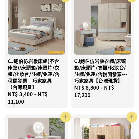
CJ鮑伯仿岩板床組(不含
CJ鮑伯仿岩板衣櫃/床頭
床墊)/床頭箱/床頭片/衣
箱/床頭片/衣櫃/化妝台/
櫃/化妝台/斗櫃/免運/含
斗櫃/免運/含稅開發票---
稅開發票---巧家家具
巧家家具【台灣現貨】
【台灣現貨】
Regular
NT$ 8,800
-
NT$
Regular
NT$ 3,400
-
NT$
price
17,200
price
11,100