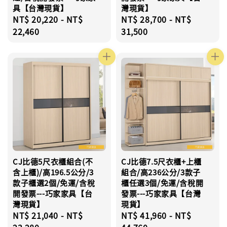
具【台灣現貨】
灣現貨】
Regular
NT$ 20,220
-
NT$
Regular
NT$ 28,700
-
NT$
price
22,460
price
31,500
CJ比德5尺衣櫃組合(不
CJ比德7.5尺衣櫃+上櫃
含上櫃)/高196.5公分/3
組合/高236公分/3款子
款子櫃選2個/免運/含稅
櫃任選3個/免運/含稅開
開發票---巧家家具【台
發票---巧家家具【台灣
灣現貨】
現貨】
Regular
NT$ 21,040
-
NT$
Regular
NT$ 41,960
-
NT$