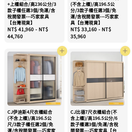
+上櫃組合/高236公分/3
(不含上櫃)/高196.5公
款子櫃任選3個/免運/含
分/3款子櫃任選3個/免
稅開發票---巧家家具
運/含稅開發票---巧家家
【台灣現貨】
具【台灣現貨】
Regular
NT$ 41,960
-
NT$
Regular
NT$ 33,160
-
NT$
price
44,760
price
35,960
CJ伊迪斯4尺衣櫃組合
CJ比德7尺衣櫃組合(不
(不含上櫃)/高196.5公
含上櫃)/高196.5公分/6
尺/3款子櫃任選2個/免
款子櫃選3個/免運/含稅
運/含稅開發票---巧家家
開發票---巧家家具【台