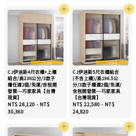
CJ伊迪斯4尺衣櫃+上櫃
CJ伊迪斯5尺衣櫃組合
組合/高236公分/3款子
(不含上櫃)/高196.5公
櫃任選2個/免運/含稅開
分/3款子櫃選2個/免運/
發票---巧家家具【台灣
含稅開發票---巧家家具
現貨】
【台灣現貨】
Regular
NT$ 28,120
-
NT$
Regular
NT$ 22,580
-
NT$
price
30,360
price
24,820