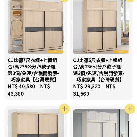
CJ比德7尺衣櫃+上櫃組
CJ比德5尺衣櫃+上櫃組
合/高236公分/6款子櫃
合/高236公分/3款子櫃
選3個/免運/含稅開發票-
選2個/免運/含稅開發票-
--巧家家具【台灣現貨】
--巧家家具【台灣現貨】
Regular
NT$ 40,580
-
NT$
Regular
NT$ 29,320
-
NT$
price
43,380
price
31,560