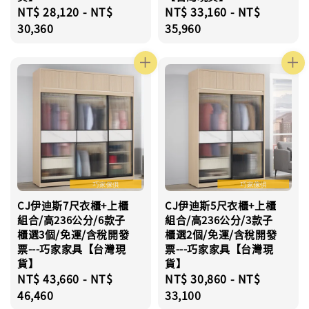
Regular
NT$ 28,120
-
NT$
Regular
NT$ 33,160
-
NT$
price
30,360
price
35,960
CJ伊迪斯7尺衣櫃+上櫃
CJ伊迪斯5尺衣櫃+上櫃
組合/高236公分/6款子
組合/高236公分/3款子
櫃選3個/免運/含稅開發
櫃選2個/免運/含稅開發
票---巧家家具【台灣現
票---巧家家具【台灣現
貨】
貨】
Regular
NT$ 43,660
-
NT$
Regular
NT$ 30,860
-
NT$
price
46,460
price
33,100