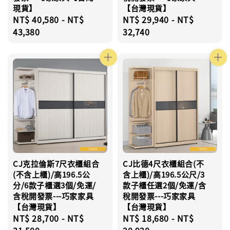
現貨】
【台灣現貨】
Regular
NT$ 40,580
-
NT$
Regular
NT$ 29,940
-
NT$
price
43,380
price
32,740
CJ克拉倫斯7尺衣櫃組合
CJ比德4尺衣櫃組合(不
(不含上櫃)/高196.5公
含上櫃)/高196.5公尺/3
分/6款子櫃選3個/免運/
款子櫃任選2個/免運/含
含稅開發票---巧家家具
稅開發票---巧家家具
【台灣現貨】
【台灣現貨】
Regular
NT$ 28,700
-
NT$
Regular
NT$ 18,680
-
NT$