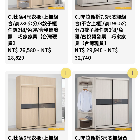
CJ比德4尺衣櫃+上櫃組
CJ克拉倫斯7.5尺衣櫃組
合/高236公分/3款子櫃
合(不含上櫃)/高196.5公
任選2個/免運/含稅開發
分/3款子櫃任選3個/免
票---巧家家具【台灣現
運/含稅開發票---巧家家
貨】
具【台灣現貨】
Regular
NT$ 26,580
-
NT$
Regular
NT$ 29,940
-
NT$
price
28,820
price
32,740
CJ比德6尺衣櫃+上櫃組
CJ克拉倫斯5尺衣櫃組合