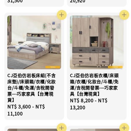
price
31,500
price
20,920
CJ亞伯仿岩板床組(不含
CJ亞伯仿岩板衣櫃/床頭
床墊)/床頭箱/衣櫃/化妝
箱/衣櫃/化妝台/斗櫃/免
台/斗櫃/免運/含稅開發
運/含稅開發票---巧家家
票---巧家家具【台灣現
具【台灣現貨】
貨】
Regular
NT$ 8,200
-
NT$
Regular
NT$ 3,600
-
NT$
price
13,200
price
11,100