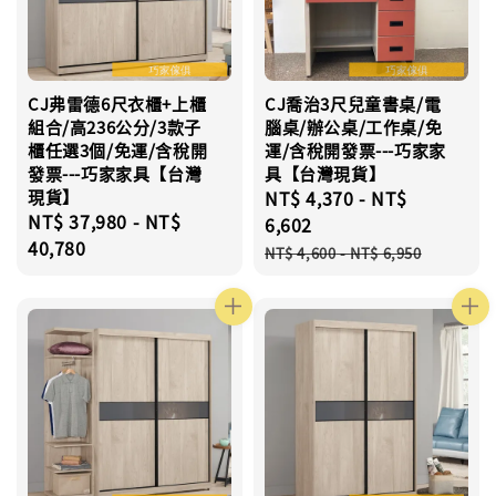
CJ弗雷德6尺衣櫃+上櫃
CJ喬治3尺兒童書桌/電
組合/高236公分/3款子
腦桌/辦公桌/工作桌/免
櫃任選3個/免運/含稅開
運/含稅開發票---巧家家
發票---巧家家具【台灣
具【台灣現貨】
現貨】
Sale
NT$ 4,370
-
NT$
Regular
NT$ 37,980
-
NT$
price
6,602
price
40,780
Regular
NT$ 4,600
-
NT$ 6,950
price