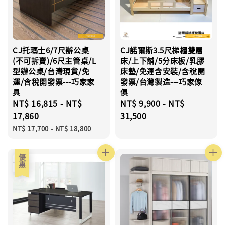
CJ托瑪士6/7尺辦公桌
CJ諾爾斯3.5尺梯櫃雙層
(不可拆賣)/6尺主管桌/L
床/上下舖/5分床板/乳膠
型辦公桌/台灣現貨/免
床墊/免運含安裝/含稅開
運/含稅開發票---巧家家
發票/台灣製造---巧家傢
具
俱
Sale
NT$ 16,815
-
NT$
Regular
NT$ 9,900
-
NT$
price
17,860
price
31,500
Regular
NT$ 17,700
-
NT$ 18,800
price
優惠