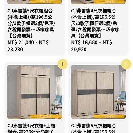
CJ弗雷德5尺衣櫃組合
CJ弗雷德4尺衣櫃組合
(不含上櫃)/高196.5公
(不含上櫃)/高196.5公
分/3款子櫃選2個/免運/
尺/3款子櫃任選2個/免
含稅開發票---巧家家具
運/含稅開發票---巧家家
【台灣現貨】
具【台灣現貨】
Regular
NT$ 21,040
-
NT$
Regular
NT$ 18,680
-
NT$
price
23,280
price
20,920
CJ弗雷德4尺衣櫃+上櫃
CJ弗雷德6尺衣櫃組合
組合/高236公分/3款子
(不含上櫃)/高196.5公