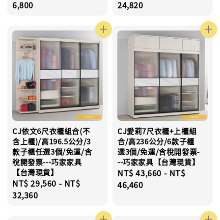
price
6,800
price
24,820
CJ依文6尺衣櫃組合(不
CJ愛莉7尺衣櫃+上櫃組
含上櫃)/高196.5公分/3
合/高236公分/6款子櫃
款子櫃任選3個/免運/含
選3個/免運/含稅開發票-
稅開發票---巧家家具
--巧家家具【台灣現貨】
【台灣現貨】
Regular
NT$ 43,660
-
NT$
Regular
NT$ 29,560
-
NT$
price
46,460
price
32,360