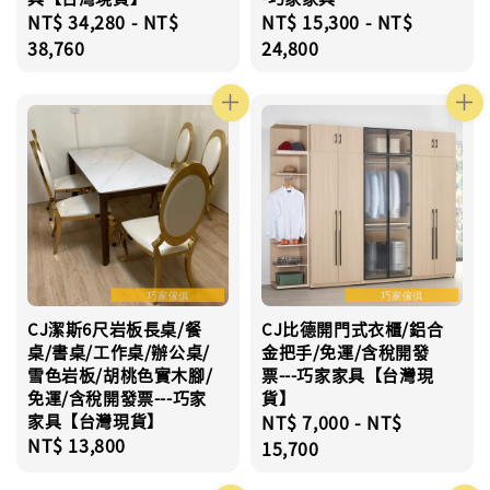
Regular
NT$ 34,280
-
NT$
Regular
NT$ 15,300
-
NT$
price
38,760
price
24,800
CJ潔斯6尺岩板長桌/餐
CJ比德開門式衣櫃/鋁合
桌/書桌/工作桌/辦公桌/
金把手/免運/含稅開發
雪色岩板/胡桃色實木腳/
票---巧家家具【台灣現
免運/含稅開發票---巧家
貨】
家具【台灣現貨】
Regular
NT$ 7,000
-
NT$
Regular
NT$ 13,800
price
15,700
price