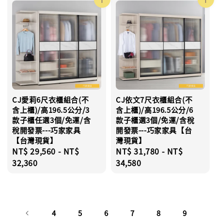
CJ愛莉6尺衣櫃組合(不
CJ依文7尺衣櫃組合(不
含上櫃)/高196.5公分/3
含上櫃)/高196.5公分/6
款子櫃任選3個/免運/含
款子櫃選3個/免運/含稅
稅開發票---巧家家具
開發票---巧家家具【台
【台灣現貨】
灣現貨】
Regular
NT$ 29,560
-
NT$
Regular
NT$ 31,780
-
NT$
price
32,360
price
34,580
4
5
6
7
8
9