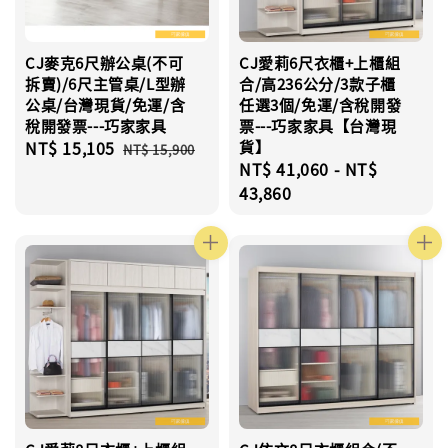
CJ麥克6尺辦公桌(不可
CJ愛莉6尺衣櫃+上櫃組
拆賣)/6尺主管桌/L型辦
合/高236公分/3款子櫃
公桌/台灣現貨/免運/含
任選3個/免運/含稅開發
稅開發票---巧家家具
票---巧家家具【台灣現
Sale
NT$ 15,105
Regular
貨】
NT$ 15,900
Regular
NT$ 41,060
-
NT$
price
price
price
43,860