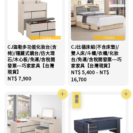
CJ迦勒多功能化妝台(含
CJ比德床組(不含床墊)/
椅)/隱藏式鏡台/仿大理
雙人床/斗櫃/衣櫃/化妝
石/木心板/免運/含稅開
台/免運/含稅開發票---巧
發票---巧家家具【台灣
家家具【台灣現貨】
現貨】
Regular
NT$ 5,400
-
NT$
Regular
NT$ 7,900
price
16,700
price
優惠