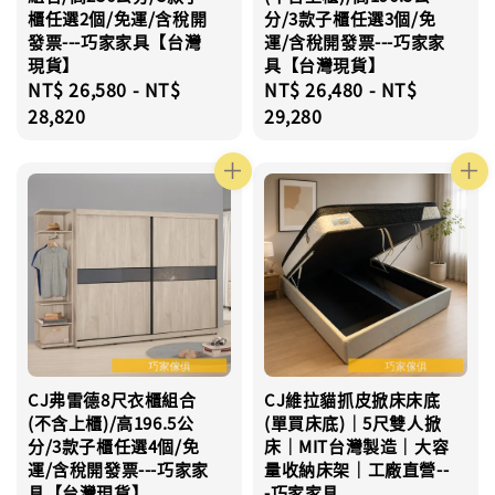
櫃任選2個/免運/含稅開
分/3款子櫃任選3個/免
發票---巧家家具【台灣
運/含稅開發票---巧家家
現貨】
具【台灣現貨】
Regular
NT$ 26,580
-
NT$
Regular
NT$ 26,480
-
NT$
price
28,820
price
29,280
CJ弗雷德8尺衣櫃組合
CJ維拉貓抓皮掀床床底
(不含上櫃)/高196.5公
(單買床底)｜5尺雙人掀
分/3款子櫃任選4個/免
床｜MIT台灣製造｜大容
運/含稅開發票---巧家家
量收納床架｜工廠直營--
具【台灣現貨】
-巧家家具