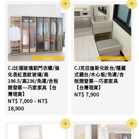
CJ比德玻璃鋁門衣櫃/強
CJ克拉倫斯化妝台/隱藏
化長虹直紋玻璃/高
式鏡台/木心板/免運/含
196.5/高236/免運/含稅
稅開發票---巧家家具
開發票---巧家家具【台
【台灣現貨】
灣現貨】
Regular
NT$ 7,900
Regular
NT$ 7,000
-
NT$
price
price
18,900