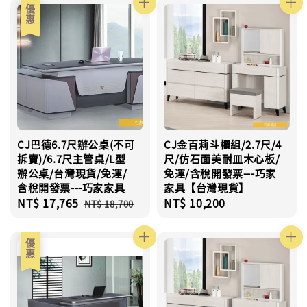
優惠
CJ巴德6.7尺辦公桌(不可
CJ金百莉斗櫃組/2.7尺/4
拆賣)/6.7尺主管桌/L型
尺/仿石面美耐皿木心板/
辦公桌/台灣現貨/免運/
免運/含稅開發票---巧家
含稅開發票---巧家家具
家具【台灣現貨】
Sale
NT$ 17,765
Regular
Regular
NT$ 10,200
NT$ 18,700
price
price
price
優惠