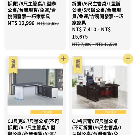
拆賣)/6尺主管桌/L型辦
拆賣)/6尺主管桌/L型辦
公桌/台灣現貨/免運/含
公桌/5尺辦公桌/台灣現
稅開發票---巧家家具
貨/免運/含稅開發票---巧
Sale
NT$ 12,996
Regular
家家具
NT$ 13,680
Sale
NT$ 7,410
-
NT$
price
price
price
15,675
Regular
NT$ 7,800
-
NT$ 16,500
price
優惠
優惠
CJ貝克6.7尺辦公桌(不可
CJ格吉爾6尺尺辦公桌
拆賣)/6.7尺主管桌/L型
(不可拆賣)/6尺主管桌/L
辦公桌/台灣現貨/免運/
型辦公桌/台灣現貨/免