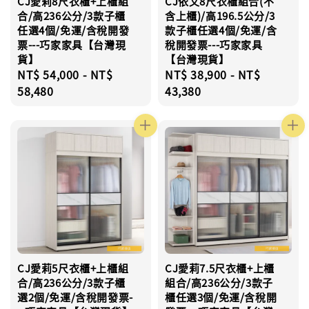
CJ愛莉8尺衣櫃+上櫃組
CJ依文8尺衣櫃組合(不
合/高236公分/3款子櫃
含上櫃)/高196.5公分/3
任選4個/免運/含稅開發
款子櫃任選4個/免運/含
票---巧家家具【台灣現
稅開發票---巧家家具
貨】
【台灣現貨】
Regular
NT$ 54,000
-
NT$
Regular
NT$ 38,900
-
NT$
price
58,480
price
43,380
CJ愛莉5尺衣櫃+上櫃組
CJ愛莉7.5尺衣櫃+上櫃
合/高236公分/3款子櫃
組合/高236公分/3款子
選2個/免運/含稅開發票-
櫃任選3個/免運/含稅開