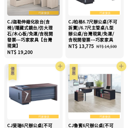
CJ迦勒伸縮化妝台(含
CJ柏格6.7尺辦公桌(不可
椅)/隱藏式鏡台/仿大理
拆賣)/6.7尺主管桌/L型
石/木心板/免運/含稅開
辦公桌/台灣現貨/免運/
發票---巧家家具【台灣
含稅開發票---巧家家具
現貨】
Sale
NT$ 13,775
Regular
NT$ 14,500
Regular
NT$ 19,200
price
price
price
優惠
優惠
CJ斐瑞6尺辦公桌(不可
CJ魯賓6尺辦公桌(不可