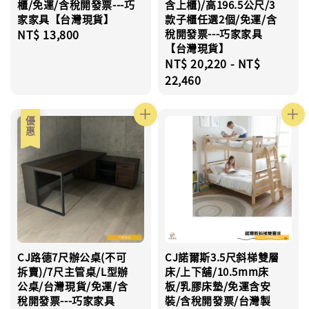
櫃/免運/含稅開發票---巧
含上櫃)/高196.5公尺/3
家家具【台灣現貨】
款子櫃任選2個/免運/含
Regular
NT$ 13,800
稅開發票---巧家家具
【台灣現貨】
price
Regular
NT$ 20,220
-
NT$
price
22,460
優惠
CJ路德7尺辦公桌(不可
CJ諾爾斯3.5尺斜梯雙層
拆賣)/7尺主管桌/L型辦
床/上下舖/10.5mm床
公桌/台灣現貨/免運/含
板/乳膠床墊/免運含安
稅開發票---巧家家具
裝/含稅開發票/台灣製