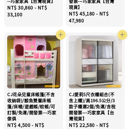
--巧家家具【台灣現貨】
發票---巧家家具【台灣
Regular
NT$ 30,860
-
NT$
現貨】
Regular
NT$ 45,180
-
NT$
price
33,100
price
47,980
CJ花朵兒童床帳篷(不含
CJ愛莉5尺衣櫃組合(不
收納袋)/鯨魚雙層床帳
含上櫃)/高196.5公分/3
篷/床幔/遊戲帳/蚊帳/可
款子櫃選2個/免運/含稅
訂製/免運/開發票---巧家
開發票---巧家家具【台
傢俱
灣現貨】
Regular
NT$ 4,500
-
NT$
Regular
NT$ 22,580
-
NT$