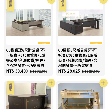
優惠
優惠
CJ傑佛理8尺辦公桌(不
CJ藍斯8尺辦公桌(不可
可拆賣)/8尺主管桌/L型
拆賣)/8尺主管桌/L型辦
辦公桌/台灣現貨/免運/
公桌/台灣現貨/免運/含
含稅開發票---巧家家具
稅開發票---巧家家具
Sale
NT$ 30,400
Regular
Sale
NT$ 28,025
Regular
NT$ 32,000
NT$ 29,500
price
price
price
price
優惠