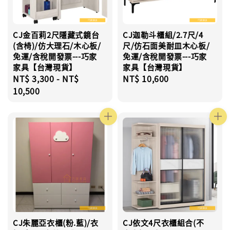
CJ金百莉2尺隱藏式鏡台
CJ迦勒斗櫃組/2.7尺/4
(含椅)/仿大理石/木心板/
尺/仿石面美耐皿木心板/
免運/含稅開發票---巧家
免運/含稅開發票---巧家
家具【台灣現貨】
家具【台灣現貨】
Regular
NT$ 3,300
-
NT$
Regular
NT$ 10,600
price
10,500
price
CJ朱麗亞衣櫃(粉.藍)/衣
CJ依文4尺衣櫃組合(不