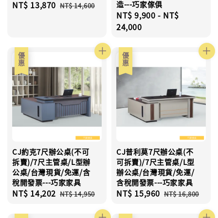
Sale
NT$ 13,870
Regular
造---巧家傢俱
NT$ 14,600
Regular
NT$ 9,900
-
NT$
price
price
price
24,000
優惠
優惠
CJ約克7尺辦公桌(不可
CJ普利莫7尺辦公桌(不
拆賣)/7尺主管桌/L型辦
可拆賣)/7尺主管桌/L型
公桌/台灣現貨/免運/含
辦公桌/台灣現貨/免運/
稅開發票---巧家家具
含稅開發票---巧家家具
Sale
NT$ 14,202
Regular
Sale
NT$ 15,960
Regular
NT$ 14,950
NT$ 16,800
price
price
price
price