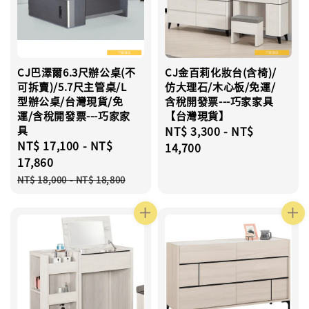
CJ巴澤爾6.3尺辦公桌(不
CJ金百莉化妝台(含椅)/
可拆賣)/5.7尺主管桌/L
仿大理石/木心板/免運/
型辦公桌/台灣現貨/免
含稅開發票---巧家家具
運/含稅開發票---巧家家
【台灣現貨】
具
Regular
NT$ 3,300
-
NT$
Sale
NT$ 17,100
-
NT$
price
14,700
price
17,860
Regular
NT$ 18,000
-
NT$ 18,800
price