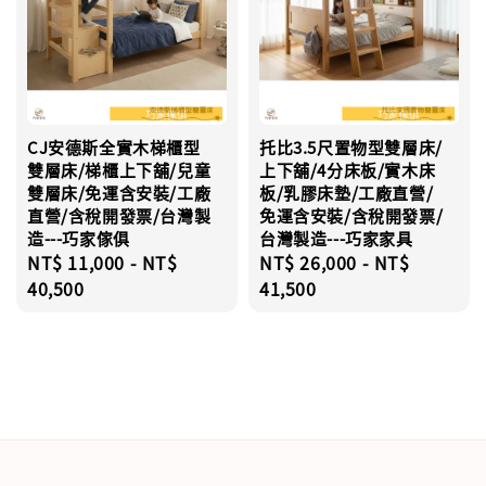
CJ安德斯全實木梯櫃型
托比3.5尺置物型雙層床/
雙層床/梯櫃上下舖/兒童
上下舖/4分床板/實木床
雙層床/免運含安裝/工廠
板/乳膠床墊/工廠直營/
直營/含稅開發票/台灣製
免運含安裝/含稅開發票/
造---巧家傢俱
台灣製造---巧家家具
Regular
NT$ 11,000
-
NT$
Regular
NT$ 26,000
-
NT$
price
40,500
price
41,500