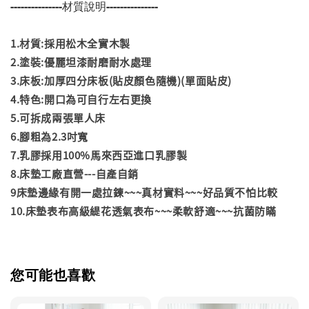
---------------材質說明---------------
1.材質:採用松木全實木製
2.塗裝:優麗坦漆耐磨耐水處理
3.床板:加厚四分床板(貼皮顏色隨機)(單面貼皮)
4.特色:開口為可自行左右更換
5.可拆成兩張單人床
6.腳粗為2.3吋寬
7.乳膠採用100%馬來西亞進口乳膠製
8.床墊工廠直營---自產自銷
9床墊邊緣有開一處拉鍊~~~真材實料~~~好品質不怕比較
10.床墊表布高級緹花透氣表布~~~柔軟舒適~~~抗菌防瞞
您可能也喜歡