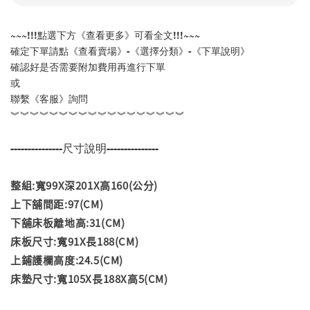
~~~!!!點選下方《查看更多》可看全文!!!~~~
確定下單請點《查看賣場》-《選擇分類》-《下單說明》
確認好是否需要附加費用再進行下單
或
聯繫《客服》詢問
︾︾︾︾︾︾︾︾︾︾︾︾︾︾︾︾︾︾
---------------尺寸說明---------------
整組:寬99X深201X高160(公分)
上下舖間距:97(CM)
下舖床板離地高:31(CM)
床板尺寸:寬91X長188(CM)
上鋪護欄高度:24.5(CM)
床墊尺寸:寬105X長188X高5(CM)