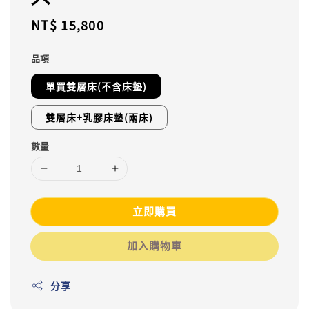
Regular
NT$ 15,800
price
品項
單買雙層床(不含床墊)
雙層床+乳膠床墊(兩床)
數量
立即購買
加入購物車
分享