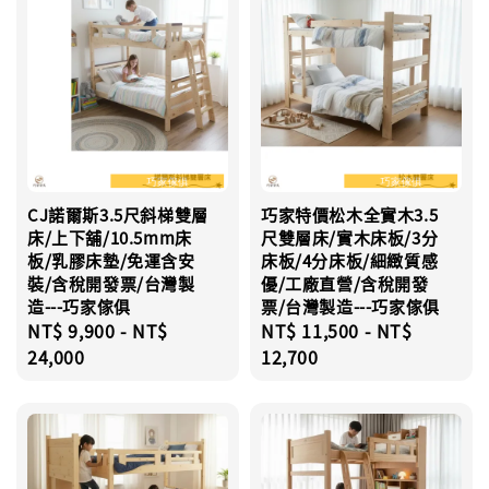
CJ諾爾斯3.5尺斜梯雙層
巧家特價松木全實木3.5
床/上下舖/10.5mm床
尺雙層床/實木床板/3分
板/乳膠床墊/免運含安
床板/4分床板/細緻質感
裝/含稅開發票/台灣製
優/工廠直營/含稅開發
造---巧家傢俱
票/台灣製造---巧家傢俱
Regular
NT$ 9,900
-
NT$
Regular
NT$ 11,500
-
NT$
price
24,000
price
12,700