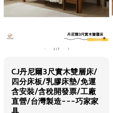
1
/
7
CJ丹尼爾3尺實木雙層床/
四分床板/乳膠床墊/免運
含安裝/含稅開發票/工廠
直營/台灣製造---巧家家
具