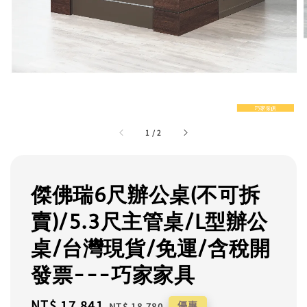
1
/
2
傑佛瑞6尺辦公桌(不可拆
賣)/5.3尺主管桌/L型辦公
桌/台灣現貨/免運/含稅開
發票---巧家家具
Sale
NT$ 17,841
Regular
優惠
NT$ 18,780