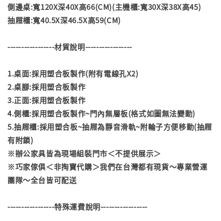
側邊桌:寬120X深40X高66(CM)(主機櫃:寬30X深38X高45)
抽屜櫃:寬40.5X深46.5X高59(CM)
-----------------材質說明-----------------
1.桌面:採用塑合板製作(附有電線孔X2)
2.桌腳:採用塑合板製作
3.正面:採用塑合板製作
4.側櫃:採用塑合板製作~門內無層板(格式如圖無法變動)
5.抽屜櫃:採用塑合板~抽屜為靜音滑軌~附輪子方便移動(抽屜
有附鎖)
※辦公家具皆為現場組裝門市＜不提供展示＞
※巧家傢俱＜非掏寶代購＞我們在台灣都有現貨～專業營運
團隊～全台皆可配送
-----------------特殊運費說明-----------------