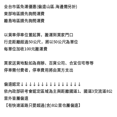
全台市區免運優惠(偏遠山區.海邊需另計)
東部地區請先詢問運費
離島地區請先詢問運費
以貨車停車位置起算，搬運到買家門口
行走距離超過50公尺，將以50公尺為單位
每單位加收100元搬運費
買家送貨地點如為商辦、百貨公司、合宜住宅等等
停車需付費者，停車費用將由買方支出
偏遠認定↓↓↓↓↓↓↓↓↓↓↓↓↓↓↓
依內政部研考會認定區域為主與距離國道1、國道3交流道8公
里外皆屬偏遠
【有快速道路只要超過(含)8公里也屬偏遠】