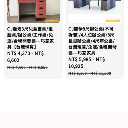
CJ喬治3尺兒童書桌/電
CJ羅伊8尺辦公桌(不可
腦桌/辦公桌/工作桌/免
拆賣)/4人位辦公桌/8尺
運/含稅開發票---巧家家
長型辦公桌/4尺辦公桌/
具【台灣現貨】
台灣現貨/免運/含稅開發
Sale
NT$ 4,370
-
NT$
票---巧家家具
Sale
NT$ 5,985
-
NT$
price
6,602
price
10,925
Regular
NT$ 4,600
-
NT$ 6,950
Regular
price
NT$ 6,300
-
NT$ 11,500
price