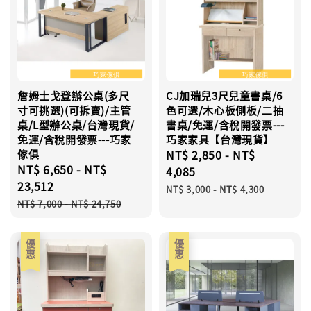
詹姆士戈登辦公桌(多尺
CJ加瑞兒3尺兒童書桌/6
寸可挑選)(可拆賣)/主管
色可選/木心板側板/二抽
桌/L型辦公桌/台灣現貨/
書桌/免運/含稅開發票---
免運/含稅開發票---巧家
巧家家具【台灣現貨】
傢俱
Sale
NT$ 2,850
-
NT$
Sale
NT$ 6,650
-
NT$
price
4,085
price
23,512
Regular
NT$ 3,000
-
NT$ 4,300
Regular
price
NT$ 7,000
-
NT$ 24,750
price
優惠
優惠