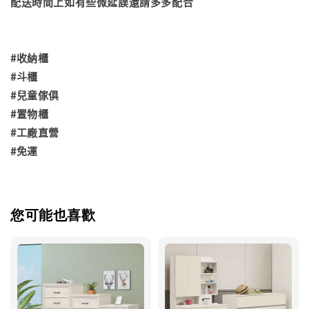
配送時間上如有些微延誤還請多多配合
#收納櫃
#斗櫃
#兒童傢俱
#置物櫃
#工廠直營
#免運
您可能也喜歡