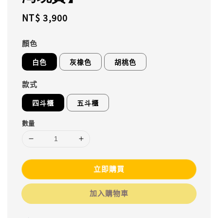
Regular
NT$ 3,900
price
顏色
白色
灰橡色
胡桃色
款式
四斗櫃
五斗櫃
數量
立即購買
加入購物車