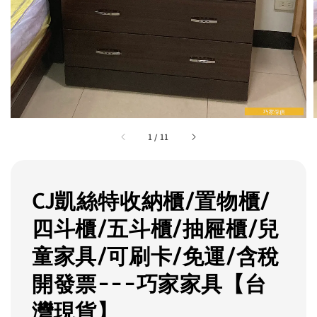
1
/
11
CJ凱絲特收納櫃/置物櫃/
四斗櫃/五斗櫃/抽屜櫃/兒
童家具/可刷卡/免運/含稅
開發票---巧家家具【台
灣現貨】