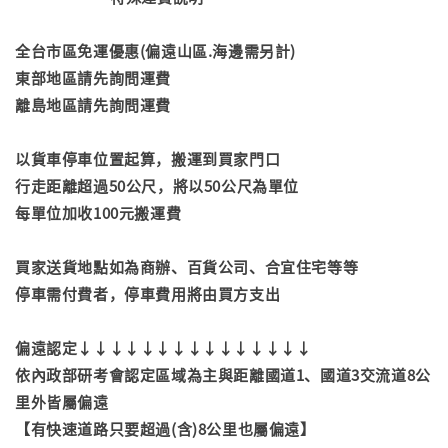
全台市區免運優惠(偏遠山區.海邊需另計)
東部地區請先詢問運費
離島地區請先詢問運費
以貨車停車位置起算，搬運到買家門口
行走距離超過50公尺，將以50公尺為單位
每單位加收100元搬運費
買家送貨地點如為商辦、百貨公司、合宜住宅等等
停車需付費者，停車費用將由買方支出
偏遠認定↓↓↓↓↓↓↓↓↓↓↓↓↓↓↓
依內政部研考會認定區域為主與距離國道1、國道3交流道8公
里外皆屬偏遠
【有快速道路只要超過(含)8公里也屬偏遠】