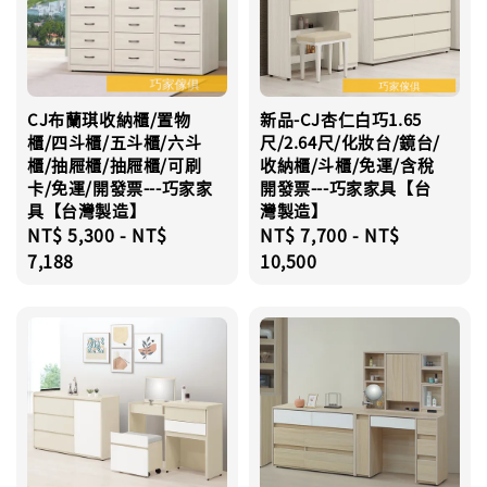
CJ布蘭琪收納櫃/置物
新品-CJ杏仁白巧1.65
櫃/四斗櫃/五斗櫃/六斗
尺/2.64尺/化妝台/鏡台/
櫃/抽屜櫃/抽屜櫃/可刷
收納櫃/斗櫃/免運/含稅
卡/免運/開發票---巧家家
開發票---巧家家具【台
具【台灣製造】
灣製造】
Regular
NT$ 5,300
-
NT$
Regular
NT$ 7,700
-
NT$
price
7,188
price
10,500