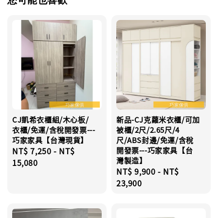
您可能也喜歡
CJ凱希衣櫃組/木心板/
新品-CJ克蘿米衣櫃/可加
衣櫃/免運/含稅開發票---
被櫃/2尺/2.65尺/4
巧家家具【台灣現貨】
尺/ABS封邊/免運/含稅
Regular
NT$ 7,250
-
NT$
開發票---巧家家具【台
灣製造】
price
15,080
Regular
NT$ 9,900
-
NT$
price
23,900