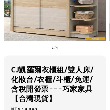
1
/
4
CJ凱羅爾衣櫃組/雙人床/
化妝台/衣櫃/斗櫃/免運/
含稅開發票---巧家家具
【台灣現貨】
Regular
NT$ 19,360