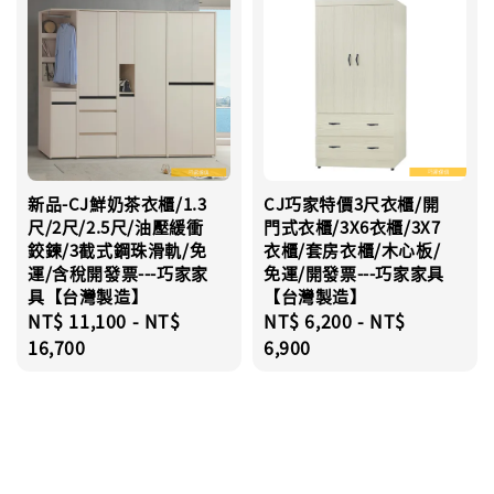
新品-CJ鮮奶茶衣櫃/1.3
CJ巧家特價3尺衣櫃/開
尺/2尺/2.5尺/油壓緩衝
門式衣櫃/3X6衣櫃/3X7
鉸鍊/3截式鋼珠滑軌/免
衣櫃/套房衣櫃/木心板/
運/含稅開發票---巧家家
免運/開發票---巧家家具
具【台灣製造】
【台灣製造】
Regular
NT$ 11,100
-
NT$
Regular
NT$ 6,200
-
NT$
price
16,700
price
6,900