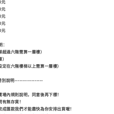
00元
00元
00元
00元
00元
明：
樓梯超過六階需算一層樓）
層）
門設定在六階樓梯以上需算一層樓）
--特別說明-----------------
閱賣場內規則說明，同意後再下標！
詢問有無存貨！
內完成匯款我們才能盡快為你安排出貨喔！