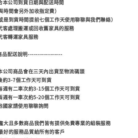
配合本公司到貨日期與配送時間
與時間會另外加收指定費）
或是到貨時間提前七個工作天使用聊聊與我們聯絡）
供代客處理搬運或回收舊家具的服務
供代客轉運家具服務
--商品配送說明-----------------
款本公司商品會在三天內出貨至物流碼頭
後約3-7個工作天可到貨
每週有二車次約3-15個工作天可到貨
兩週有一車次約5-20個工作天可到貨
其他國家請使用聊聊詢問
龐大且多數商品我們皆有提供免費專業的組裝服務
最好的服務品質給所有的客戶