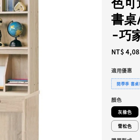
色可
書桌
-巧
Sale
NT$ 4,08
price
適用優惠
開學季 書桌
顏色
灰橡色
雪松色