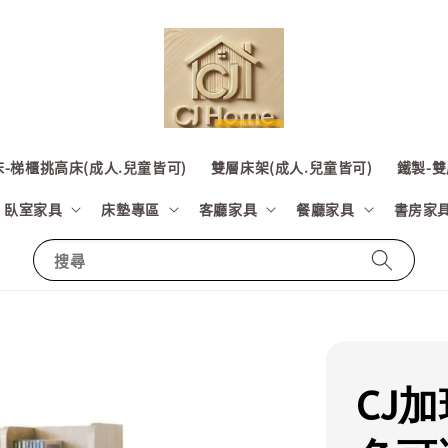
-梯櫃挑高床(成人.兒童皆可)
雙層床架(成人.兒童皆可)
鐵製-雙
臥室家具
床墊專區
客廳家具
餐廳家具
書房家
搜尋
CJ