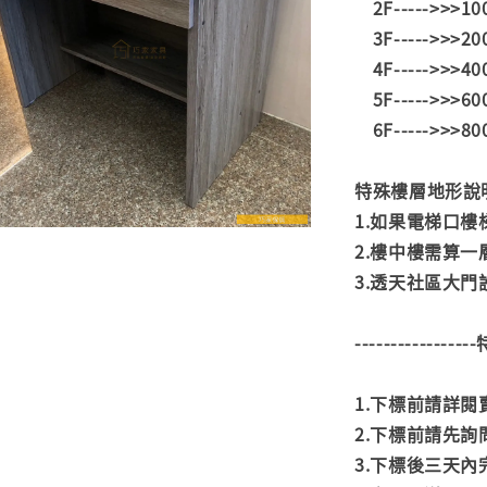
2F----->>>1
3F----->>>2
4F----->>>4
5F----->>>6
6F----->>>8
特殊樓層地形說
1.如果電梯口
2.樓中樓需算一
3.透天社區大
---------------
1.下標前請詳
2.下標前請先
3.下標後三天