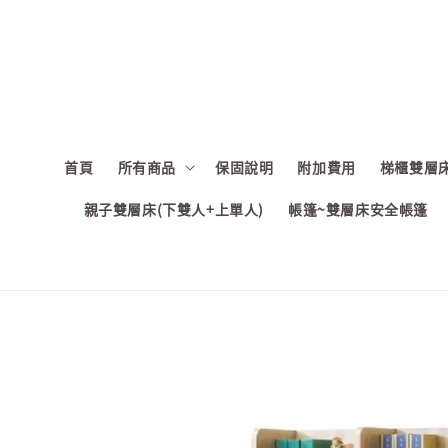
首頁
所有商品
保固說明
附加費用
梯櫃雙層床
親子雙層床(下雙人+上單人)
帳篷~雙層床安全帳篷