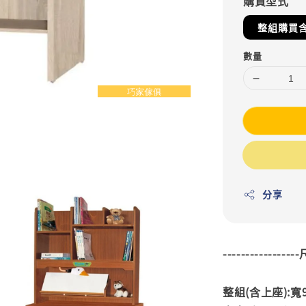
購買型式
整組購買
數量
分享
---------------
整組(含上座):寬9