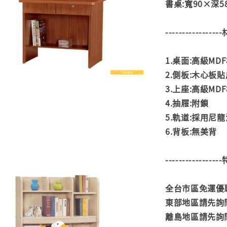
書桌:寬90×深58
---------------
1.桌面:高級M
2.側板:木心板
3.上座:高級M
4.抽屜:附鎖
5.軌道:採用尼
6.背板:無美背
---------------
全台市區免運優惠
東部地區請先詢
離島地區請先詢