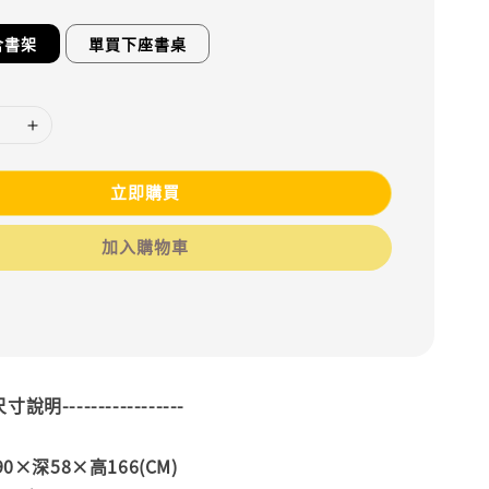
含書架
單買下座書桌
立即購買
加入購物車
--尺寸說明-----------------
0×深58×高166(CM)