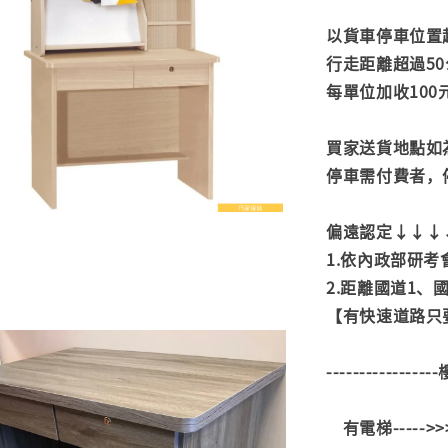
以貨車停車位置
行走距離超過50
每單位加收100
買家送貨地點如
停車需付費者，
偏遠認定↓↓↓
1.依內政部研
2.距離國道1、
【有快速道路只要
---------------
有電梯----->