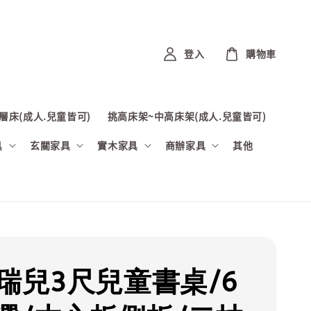
登入
購物車
層床(成人.兒童皆可)
挑高床架~中高床架(成人.兒童皆可)
具
玄關家具
實木家具
商辦家具
其他
加瑞兒3尺兒童書桌/6