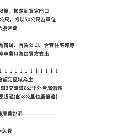
起算，搬運到買家門口
公尺，將以50公尺為單位
元搬運費
為商辦、百貨公司、合宜住宅等等
停車費用將由買方支出
↓↓↓↓↓↓↓↓↓↓↓↓
考會認定區域為主
國道3交流道8公里外皆屬偏遠
超過(含)8公里也屬偏遠】
--樓層費說明-----------------
>>免費