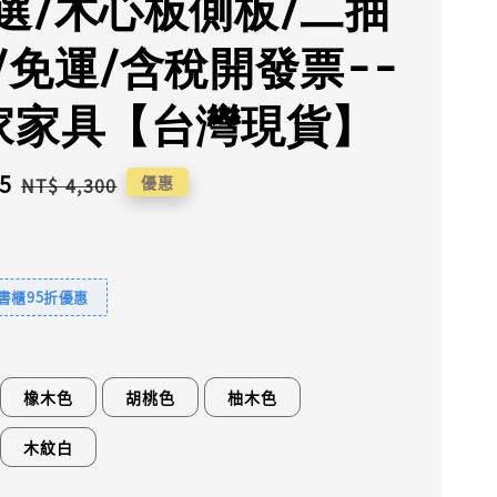
選/木心板側板/二抽
/免運/含稅開發票--
家家具【台灣現貨】
5
Regular
優惠
NT$ 4,300
price
書櫃95折優惠
橡木色
胡桃色
柚木色
木紋白