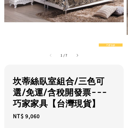
1
/
7
坎蒂絲臥室組合/三色可
選/免運/含稅開發票---
巧家家具【台灣現貨】
Regular
NT$ 9,060
price