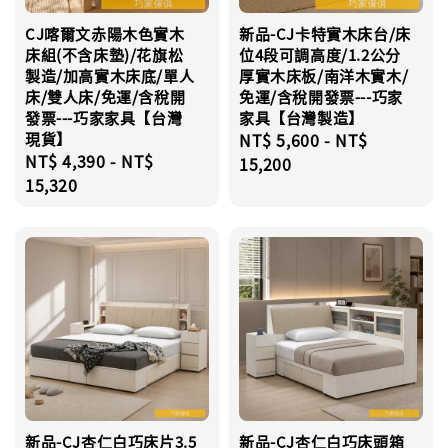
CJ喀爾文赤陽木色實木
新品-CJ卡特實木床台/床
床組(不含床墊)/花旗松
位4段可調高度/1.2公分
製造/加高實木床底/單人
厚實木床板/南洋木實木/
床/雙人床/免運/含稅開
免運/含稅開發票---巧家
發票---巧家家具【台灣
家具【台灣製造】
現貨】
Regular
NT$ 5,600
-
NT$
Regular
NT$ 4,390
-
NT$
price
15,200
price
15,320
新品-CJ杏仁白巧床片3.5
新品-CJ杏仁白巧床頭箱