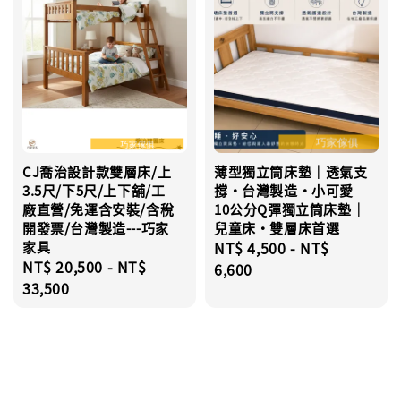
CJ喬治設計款雙層床/上
薄型獨立筒床墊｜透氣支
3.5尺/下5尺/上下舖/工
撐・台灣製造・小可愛
廠直營/免運含安裝/含稅
10公分Q彈獨立筒床墊｜
開發票/台灣製造---巧家
兒童床・雙層床首選
家具
Regular
NT$ 4,500
-
NT$
Regular
NT$ 20,500
-
NT$
price
6,600
price
33,500