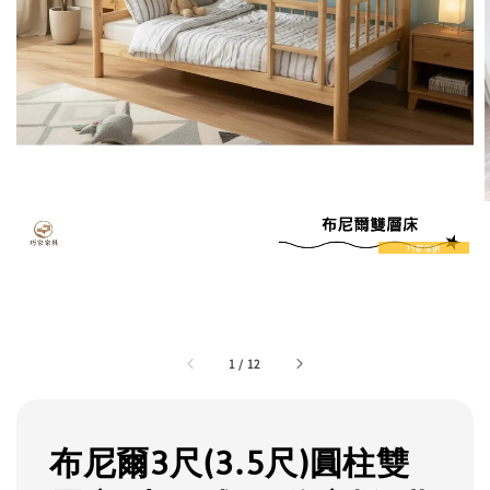
1
/
12
布尼爾3尺(3.5尺)圓柱雙