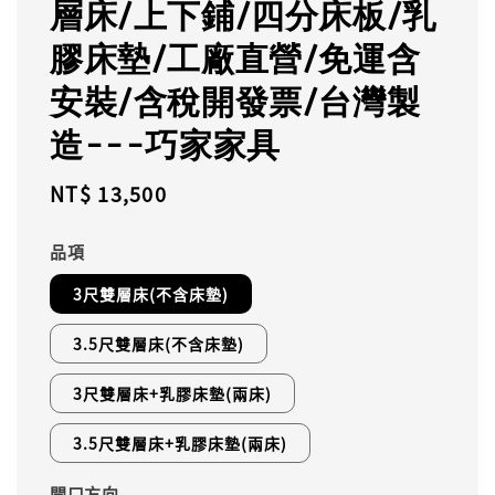
層床/上下鋪/四分床板/乳
膠床墊/工廠直營/免運含
安裝/含稅開發票/台灣製
造---巧家家具
Regular
NT$ 13,500
price
品項
3尺雙層床(不含床墊)
3.5尺雙層床(不含床墊)
3尺雙層床+乳膠床墊(兩床)
3.5尺雙層床+乳膠床墊(兩床)
開口方向