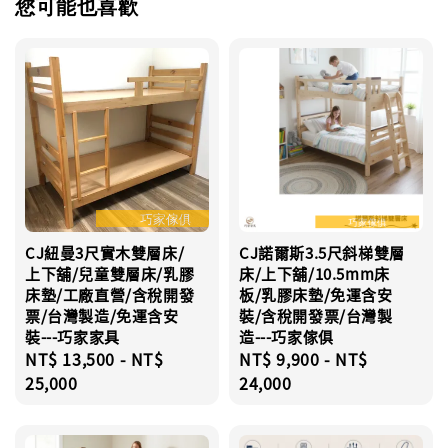
您可能也喜歡
CJ紐曼3尺實木雙層床/
CJ諾爾斯3.5尺斜梯雙層
上下舖/兒童雙層床/乳膠
床/上下舖/10.5mm床
床墊/工廠直營/含稅開發
板/乳膠床墊/免運含安
票/台灣製造/免運含安
裝/含稅開發票/台灣製
裝---巧家家具
造---巧家傢俱
Regular
NT$ 13,500
-
NT$
Regular
NT$ 9,900
-
NT$
price
25,000
price
24,000