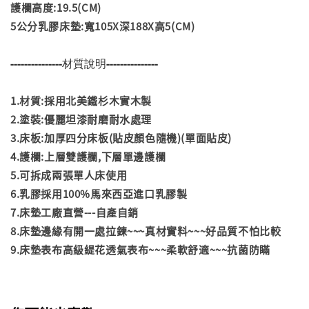
護欄高度:19.5(CM)
5公分乳膠床墊:寬105X深188X高5(CM)
---------------材質說明---------------
1.材質:採用北美鐵杉木實木製
2.塗裝:優麗坦漆耐磨耐水處理
3.床板:加厚四分床板(貼皮顏色隨機)(單面貼皮)
4.護欄:上層雙護欄,下層單邊護欄
5.可拆成兩張單人床使用
6.乳膠採用100%馬來西亞進口乳膠製
7.床墊工廠直營---自產自銷
8.床墊邊緣有開一處拉鍊~~~真材實料~~~好品質不怕比較
9.床墊表布高級緹花透氣表布~~~柔軟舒適~~~抗菌防瞞