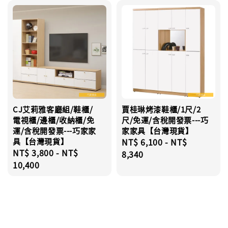
CJ艾莉雅客廳組/鞋櫃/
賈桂琳烤漆鞋櫃/1尺/2
電視櫃/邊櫃/收納櫃/免
尺/免運/含稅開發票---巧
運/含稅開發票---巧家家
家家具【台灣現貨】
具【台灣現貨】
Regular
NT$ 6,100
-
NT$
Regular
NT$ 3,800
-
NT$
price
8,340
price
10,400