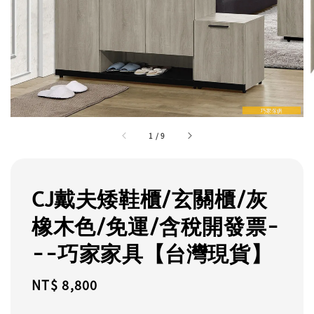
1
/
9
CJ戴夫矮鞋櫃/玄關櫃/灰
橡木色/免運/含稅開發票-
--巧家家具【台灣現貨】
Regular
NT$ 8,800
price