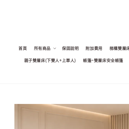
首頁
所有商品
保固說明
附加費用
梯櫃雙層床
親子雙層床(下雙人+上單人)
帳篷~雙層床安全帳篷