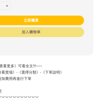
立即購買
加入購物車
《查看更多》可看全文!!!~~~
看賣場》-《選擇分類》-《下單說明》
附加費用再進行下單
問
︾︾︾︾︾︾︾︾︾︾︾