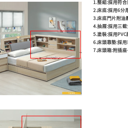
1.整組:採用
2.床底:採用6
3.
床底門片附油
4.抽屜:採用三
5.塗裝:採用PV
6.床頭靠墊:採
7.
床頭箱:附插座