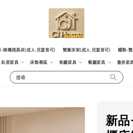
-梯櫃挑高床(成人.兒童皆可)
雙層床架(成人.兒童皆可)
鐵製-雙
臥室家具
床墊專區
客廳家具
餐廳家具
書房家
搜尋
新品