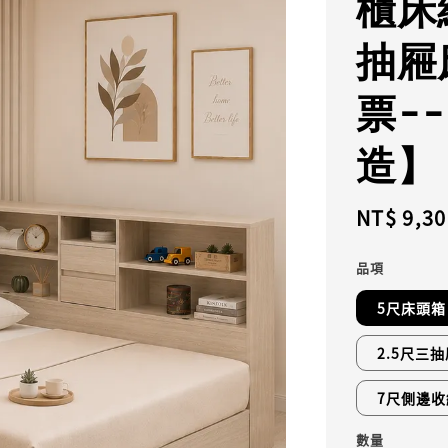
櫃床
抽屜
票-
造】
Regular
NT$ 9,30
price
品項
5尺床頭箱
2.5尺三
7尺側邊收
數量