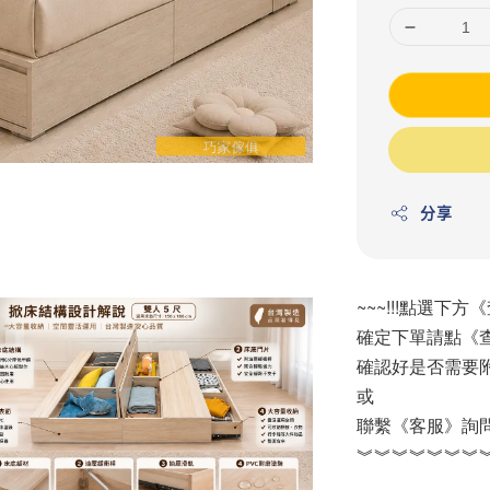
分享
~~~!!!點選下方
確定下單請點《查
確認好是否需要
或
聯繫《客服》詢
︾︾︾︾︾︾︾