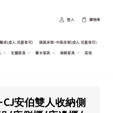
登入
購物車
層床(成人.兒童皆可)
挑高床架~中高床架(成人.兒童皆可)
具
玄關家具
實木家具
商辦家具
其他
-CJ安伯雙人收納側