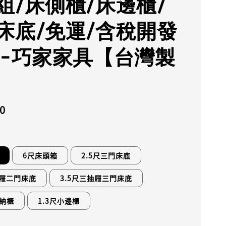
組/床側櫃/床邊櫃/
床底/免運/含稅開發
--巧家家具【台灣製
0
6尺床頭箱
2.5尺三門床底
抽屜二門床底
3.5尺三抽屜三門床底
納櫃
1.3尺小邊櫃