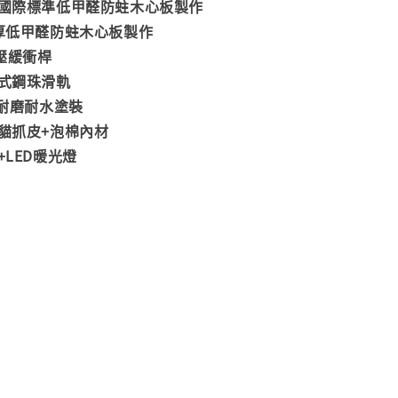
符合國際標準低甲醛防蛀木心板製作
分厚低甲醛防蛀木心板製作
壓緩衝桿
截式鋼珠滑軌
C耐磨耐水塗裝
用貓抓皮+泡棉內材
+LED暖光燈