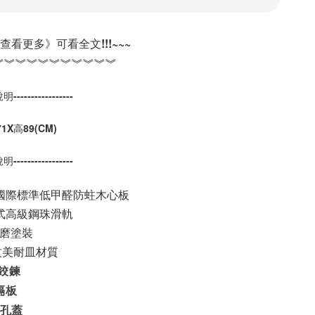
《查看更多》可看全文!!!~~~
︾︾︾︾︾︾︾︾︾︾︾
明-----------------
1X高89(CM)
明-----------------
合國際標準低甲醛防蛀木心板
節式高級鋼珠滑軌
耐磨塗裝
紋美耐皿材質
鉸鍊
隔板
線孔蓋