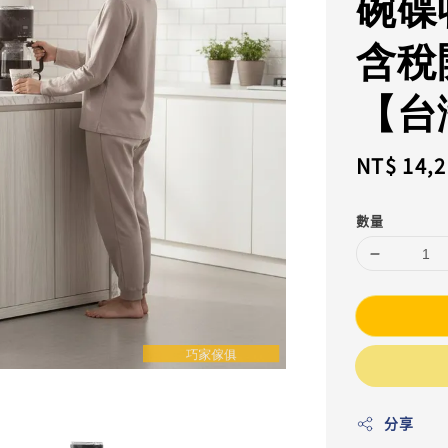
碗碟
含稅
【台
Sale
NT$ 14,
price
數量
分享