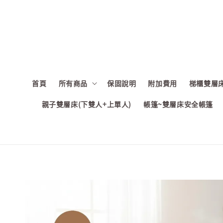
首頁
所有商品
保固說明
附加費用
梯櫃雙層床
親子雙層床(下雙人+上單人)
帳篷~雙層床安全帳篷