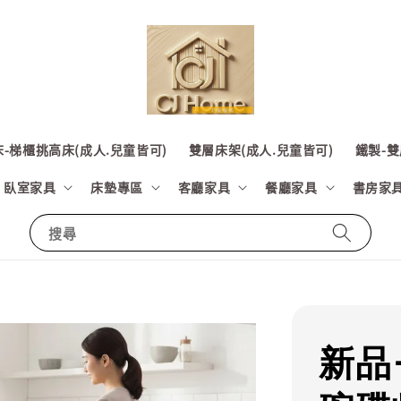
-梯櫃挑高床(成人.兒童皆可)
雙層床架(成人.兒童皆可)
鐵製-雙
臥室家具
床墊專區
客廳家具
餐廳家具
書房家
搜尋
新品