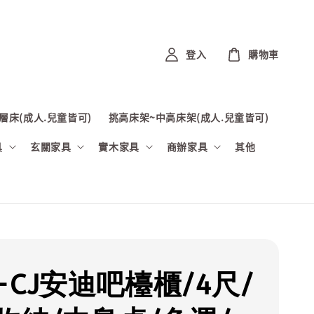
登入
購物車
層床(成人.兒童皆可)
挑高床架~中高床架(成人.兒童皆可)
具
玄關家具
實木家具
商辦家具
其他
-CJ安迪吧檯櫃/4尺/