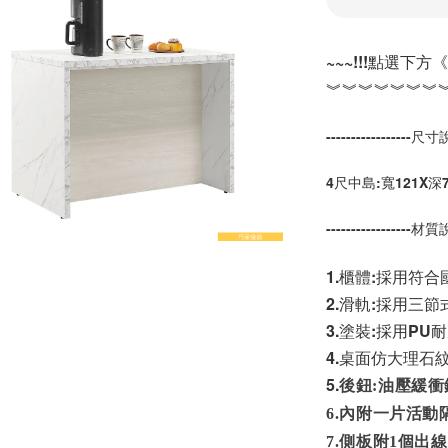
~~~!!!點選下方
︾︾︾︾︾︾︾
-----------------尺寸說
4尺中島:寬121X深7
-----------------材質說
1.櫃體:採用符
2.滑軌:採用三
3.塗裝:採用PU
4.桌面仿大理石
5.
後鈕:油壓緩衝
6.內附一片活動
7.側板附1個出