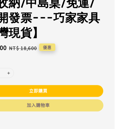
收納/中島桌/免運/
開發票---巧家家具
灣現貨】
200
Regular
優惠
NT$ 18,600
price
立即購買
加入購物車