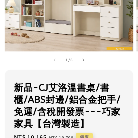
1
/
6
新品-CJ艾洛溫書桌/書
櫃/ABS封邊/鋁合金把手/
免運/含稅開發票---巧家
家具【台灣製造】
Sale
NT$ 10,165
Regular
優惠
NT$ 10,700