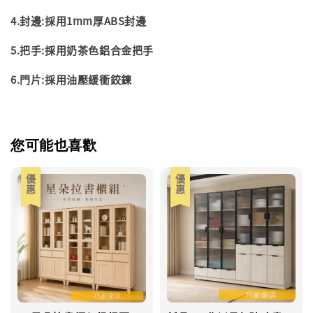
4.
封邊
:
採用
1mm
厚
ABS
封邊
5.
把手
:
採用奶茶色鋁合金把手
6.
門片
:
採用油壓緩衝鉸鍊
您可能也喜歡
優惠
優惠