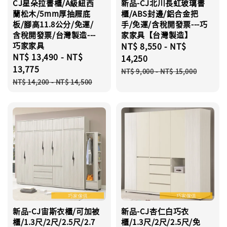
CJ星朵拉書櫃/A級紐西
新品-CJ北川長虹玻璃書
蘭松木/5mm厚抽屜底
櫃/ABS封邊/鋁合金把
板/腳高11.8公分/免運/
手/免運/含稅開發票---巧
含稅開發票/台灣製造---
家家具【台灣製造】
巧家家具
Sale
NT$ 8,550
-
NT$
Sale
NT$ 13,490
-
NT$
price
14,250
price
13,775
Regular
NT$ 9,000
-
NT$ 15,000
Regular
price
NT$ 14,200
-
NT$ 14,500
price
新品-CJ宙斯衣櫃/可加被
新品-CJ杏仁白巧衣
櫃/1.3尺/2尺/2.5尺/2.7
櫃/1.3尺/2尺/2.5尺/免