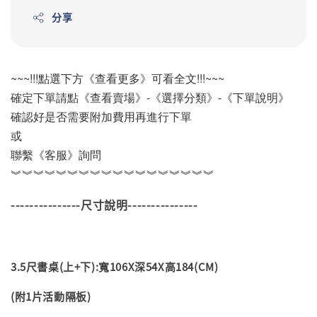
分享
~~~!!!點選下方《查看更多》可看全文!!!~~~
確定下單請點《查看賣場》-《選擇分類》-《下單說明》
確認好是否需要附加費用再進行下單
或
聯繫《客服》詢問
︾︾︾︾︾︾︾︾︾︾︾︾︾︾︾︾︾︾
---------------尺寸說明---------------
3.5尺書桌(上+下):寬106X深54X高184(CM)
(附1片活動隔板)