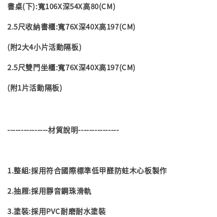
書桌(下):寬106X深54X高80(CM)
2.5尺收納書櫃:寬76X深40X高197(CM)
(附2大4小片活動隔板)
2.5尺雙門坐櫃:寬76X深40X高197(CM)
(附1片活動隔板)
---------------
材質說明
---------------
1.
整組
:
採用符合國際標準低甲醛防蛀木心板製作
2.
抽屜
:
採用靜音鋼珠滑軌
3.
塗裝
:
採用
PVC
耐磨耐水塗裝