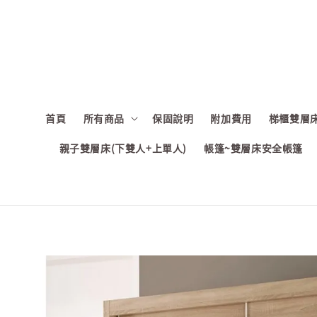
首頁
所有商品
保固說明
附加費用
梯櫃雙層床
親子雙層床(下雙人+上單人)
帳篷~雙層床安全帳篷