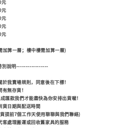
00元
00元
00元
00元
00元
階需加算一層；樓中樓需加算一層)
--特別說明-----------------
閱關於我賣場規則，同意後在下標！
詢問有無存貨！
內完成匯款我們才能盡快為你安排出貨喔！
司到貨日期與配送時間
到貨提前7個工作天使用聊聊與我們聯絡)
供代客處理搬運或回收舊家具的服務