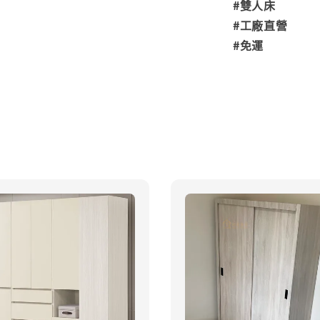
#雙人床
#工廠直營
#免運