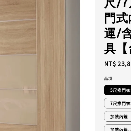
尺/
門式
運/
具【
Regular
NT$ 23,
price
品項
5尺推門衣櫃
7尺推門衣櫃
加裝內鏡--
加裝內鏡--