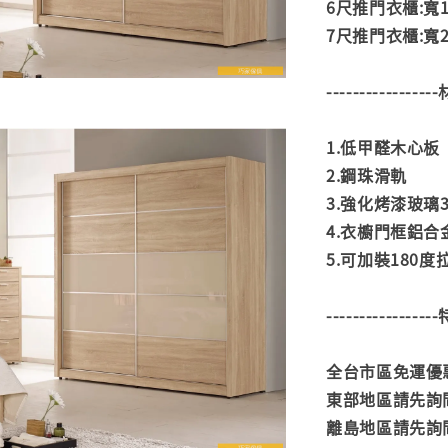
6尺推門衣櫃:寬18
7尺推門衣櫃:寬211
---------------
1.低甲醛木心板
2.鋼珠滑軌
3.強化烤漆玻璃
4.衣櫥門框鋁合
5.可加裝180
---------------
全台市區免運優惠
東部地區請先詢
離島地區請先詢