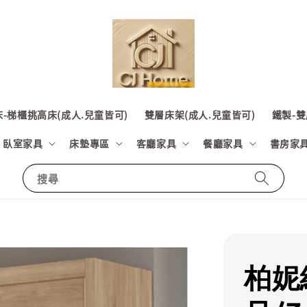
-梯櫃挑高床(成人.兒童皆可)
雙層床架(成人.兒童皆可)
鐵製-雙
臥室家具
床墊專區
客廳家具
餐廳家具
書房家
搜尋
柏妮