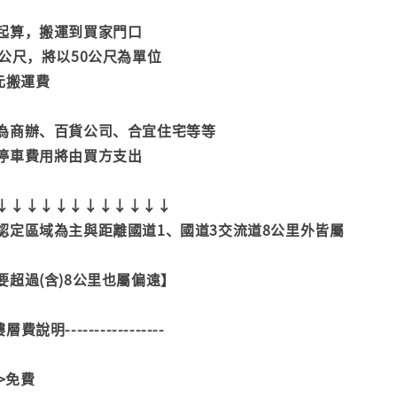
起算，搬運到買家門口
公尺，將以50公尺為單位
元搬運費
為商辦、百貨公司、合宜住宅等等
停車費用將由買方支出
↓↓↓↓↓↓↓↓↓↓↓↓
認定區域為主與距離國道1、國道3交流道8公里外皆屬
超過(含)8公里也屬偏遠】
--樓層費說明-----------------
>>免費