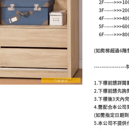
2F----->>>1
3F----->>>2
4F----->>>4
5F----->>>6
6F----->>>8
(如爬梯超過6
---------------
1.下標前請詳
2.下標前請先
3.下標後3天
4.需配合本公
(如需指定日期
5.本公司不提