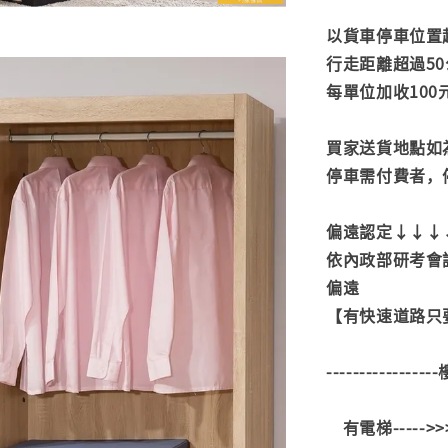
以貨車停車位置
行走距離超過50
每單位加收100
買家送貨地點如
停車需付費者，
偏遠認定↓↓↓
依內政部研考會
偏遠
【有快速道路只要
---------------
有電梯----->