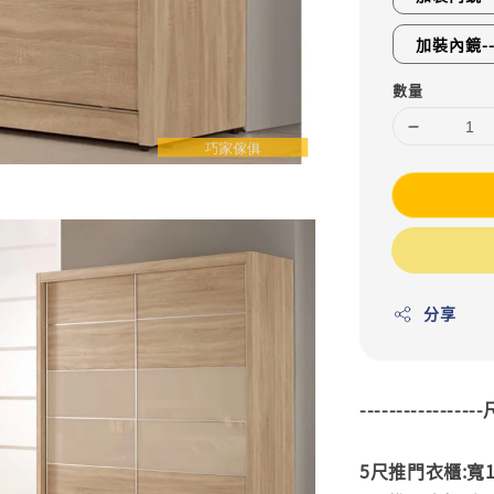
加裝內鏡--
數量
分享
---------------
5尺推門衣櫃:寬150