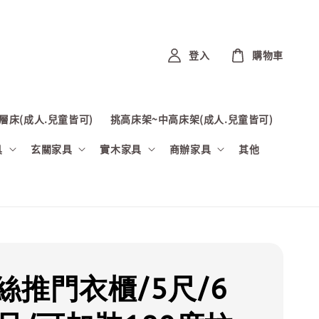
登入
購物車
層床(成人.兒童皆可)
挑高床架~中高床架(成人.兒童皆可)
具
玄關家具
實木家具
商辦家具
其他
絲推門衣櫃/5尺/6