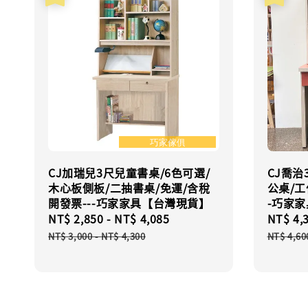
CJ加瑞兒3尺兒童書桌/6色可選/
CJ喬治
木心板側板/二抽書桌/免運/含稅
公桌/工
開發票---巧家家具【台灣現貨】
-巧家
Sale
NT$ 2,850
-
NT$ 4,085
Regular
Sale
NT$ 4,
price
price
price
NT$ 3,000
-
NT$ 4,300
NT$ 4,60