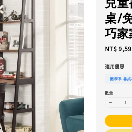
兒童
桌/
巧家
Sale
NT$ 9,59
price
適用優惠
開學季 書桌
數量