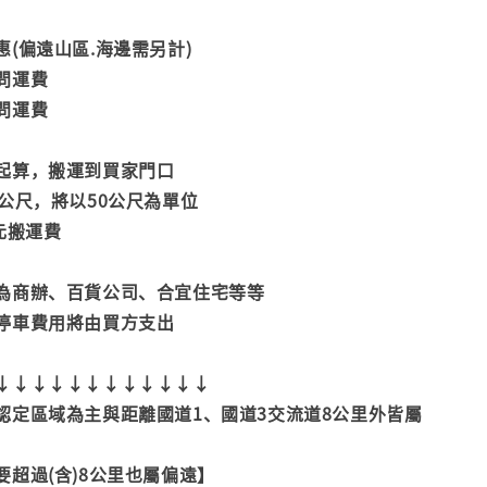
(偏遠山區.海邊需另計)
問運費
問運費
起算，搬運到買家門口
公尺，將以50公尺為單位
元搬運費
為商辦、百貨公司、合宜住宅等等
停車費用將由買方支出
↓↓↓↓↓↓↓↓↓↓↓↓
認定區域為主與距離國道1、國道3交流道8公里外皆屬
超過(含)8公里也屬偏遠】