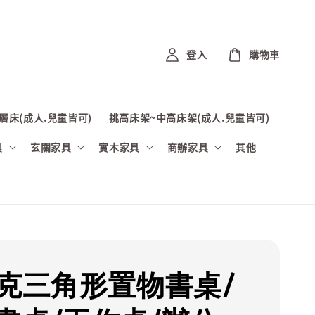
登入
購物車
層床(成人.兒童皆可)
挑高床架~中高床架(成人.兒童皆可)
具
玄關家具
實木家具
商辦家具
其他
漢克三角形置物書桌/