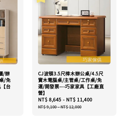
櫃/辦
CJ波頓3.5尺樟木辦公桌/4.5尺
桌/免
實木電腦桌/主管桌/工作桌/免
具【台
運/開發票---巧家家具【工廠直
營】
Regular
Sale
NT$ 8,645
-
NT$ 11,400
Regular
price
price
price
NT$ 9,100
-
NT$ 12,000