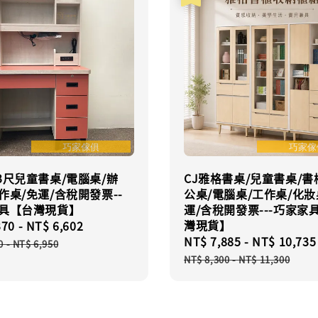
3尺兒童書桌/電腦桌/辦
CJ雅格書桌/兒童書桌/書
作桌/免運/含稅開發票--
公桌/電腦桌/工作桌/化妝
家具【台灣現貨】
運/含稅開發票---巧家家
灣現貨】
370
-
NT$ 6,602
Regular
Sale
NT$ 7,885
-
NT$ 10,735
price
0
-
NT$ 6,950
price
NT$ 8,300
-
NT$ 11,300