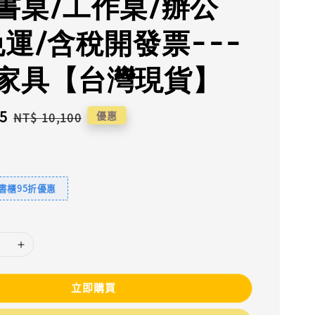
書桌/工作桌/辦公
免運/含稅開發票---
家具【台灣現貨】
5
Regular
優惠
NT$ 10,100
price
書櫃95折優惠
立即購買