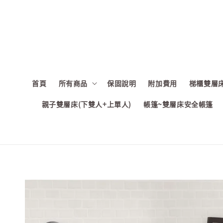
首頁
所有商品
保固說明
附加費用
梯櫃雙層床
親子雙層床(下雙人+上單人)
帳篷~雙層床安全帳篷