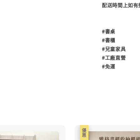
配送時間上如有
#書桌
#書櫃
#兒童家具
#工廠直營
#免運
優惠