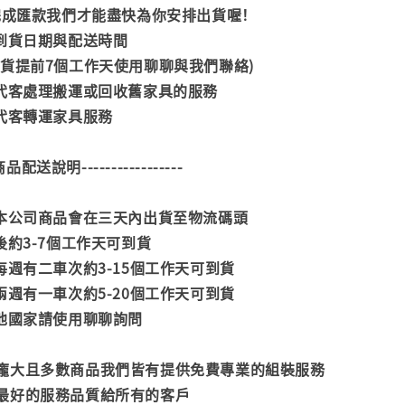
內完成匯款我們才能盡快為你安排出貨喔！
司到貨日期與配送時間
到貨提前7個工作天使用聊聊與我們聯絡)
供代客處理搬運或回收舊家具的服務
供代客轉運家具服務
--商品配送說明-----------------
款本公司商品會在三天內出貨至物流碼頭
後約3-7個工作天可到貨
每週有二車次約3-15個工作天可到貨
兩週有一車次約5-20個工作天可到貨
其他國家請使用聊聊詢問
龐大且多數商品我們皆有提供免費專業的組裝服務
最好的服務品質給所有的客戶