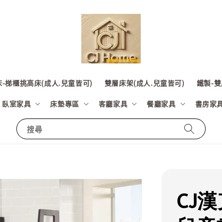
-梯櫃挑高床(成人.兒童皆可)
雙層床架(成人.兒童皆可)
鐵製-雙
臥室家具
床墊專區
客廳家具
餐廳家具
書房家
搜尋
CJ