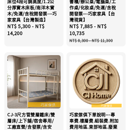
床位4段可調高度/1.2公
書櫃/辦公桌/電腦桌/工
分厚實木床板/南洋木實
作桌/化妝桌/免運/含稅
木/免運/含稅開發票---巧
開發票---巧家家具【台
家家具【台灣製造】
灣現貨】
Regular
NT$ 5,300
-
NT$
Sale
NT$ 7,885
-
NT$
price
14,200
price
10,735
Regular
NT$ 8,300
-
NT$ 11,300
price
CJ-3尺方管雙層鐵床/雙
巧家傢俱下單說明---專
層床/上下舖/宿舍專用/
車費.樓層費.組裝費.附加
工廠直營/含發票/含安
費用地區.東部地區.廢棄