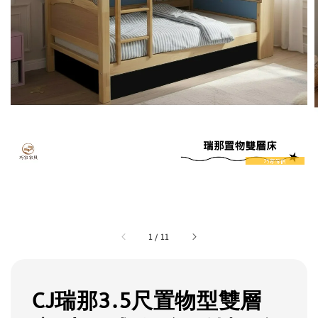
1
/
11
CJ瑞那3.5尺置物型雙層