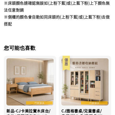
※床頭顏色請確認無誤如(上粉下藍)或(上藍下粉)上下顏色無
法任意對調
※側櫃的顏色會自動如同床頭的(上粉下藍)或(上藍下粉)去做
搭配
您可能也喜歡
優惠
新品-CJ卡美拉實木床台/
CJ雅格書桌/兒童書桌/