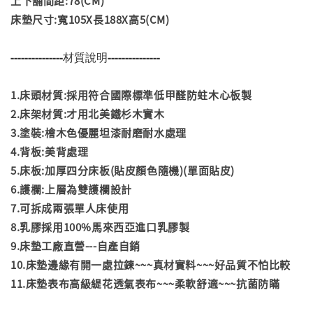
上下舖間距:78(CM)
床墊尺寸:寬105X長188X高5(CM)
---------------材質說明---------------
1.床頭材質:採用符合國際標準低甲醛防蛀木心板製
2.床架材質:才用北美鐵杉木實木
3.塗裝:檜木色優麗坦漆耐磨耐水處理
4.背板:美背處理
5.床板:加厚四分床板(貼皮顏色隨機)(單面貼皮)
6.護欄:上層為雙護欄設計
7.可拆成兩張單人床使用
8.乳膠採用100%馬來西亞進口乳膠製
9.床墊工廠直營---自產自銷
10.床墊邊緣有開一處拉鍊~~~真材實料~~~好品質不怕比較
11.床墊表布高級緹花透氣表布~~~柔軟舒適~~~抗菌防瞞