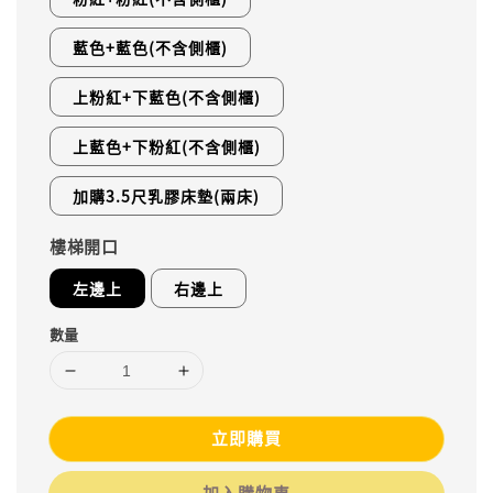
藍色+藍色(不含側櫃)
上粉紅+下藍色(不含側櫃)
上藍色+下粉紅(不含側櫃)
加購3.5尺乳膠床墊(兩床)
樓梯開口
左邊上
右邊上
數量
立即購買
加入購物車