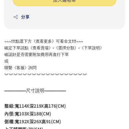
分享
~~~!!!點選下方《查看更多》可看全文!!!~~~
確定下單請點《查看賣場》-《選擇分類》-《下單說明》
確認好是否需要附加費用再進行下單
或
聯繫《客服》詢問
︾︾︾︾︾︾︾︾︾︾︾︾︾︾︾︾︾︾
---------------尺寸說明---------------
整組:寬114X深219X高176(CM)
內徑:寬103X深188(CM)
側櫃:寬192X深26X高91(CM)