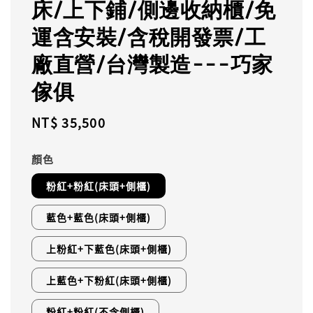
床/上下鋪/側邊收納櫃/免
運含安裝/含稅開發票/工
廠直營/台灣製造---巧家
傢俱
Regular
NT$ 35,500
price
顏色
粉紅+粉紅(床頭+側櫃)
藍色+藍色(床頭+側櫃)
上粉紅+下藍色(床頭+側櫃)
上藍色+下粉紅(床頭+側櫃)
粉紅+粉紅(不含側櫃)