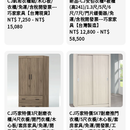
CJ凱希衣櫃組/木心板/
新品-CJ安伯衣櫃+被櫃
衣櫃/免運/含稅開發票---
(高241)/1.3尺/5尺/6
巧家家具【台灣現貨】
尺/7尺/門片緩衝器/免
Regular
NT$ 7,250
-
NT$
運/含稅開發票---巧家家
具【台灣製造】
price
15,080
Regular
NT$ 12,800
-
NT$
price
58,500
CJ巧家特價3尺耐磨衣
CJ巧家特價5X7耐磨推門
櫃/4尺衣櫥/開門衣櫃/木
衣櫃/5尺衣櫥/木心板/套
心板/套房家具/免運/開
房家具/免運/開發票/工