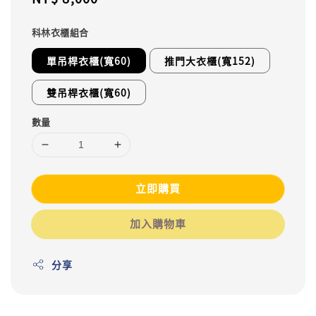
price
科林衣櫃組合
單吊桿衣櫃(寬60)
推門大衣櫃(寬152)
雙吊桿衣櫃(寬60)
數量
立即購買
加入購物車
分享