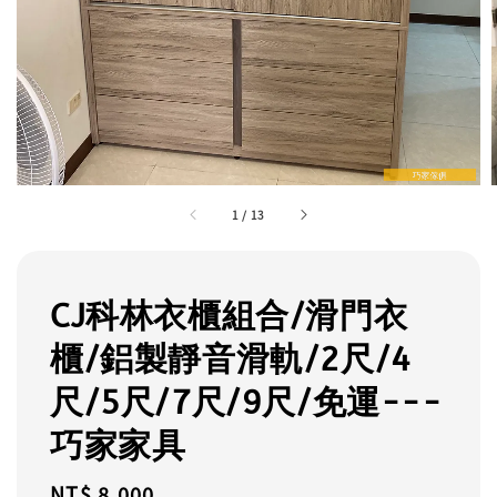
1
/
13
CJ科林衣櫃組合/滑門衣
櫃/鋁製靜音滑軌/2尺/4
尺/5尺/7尺/9尺/免運---
巧家家具
Regular
NT$ 8,000