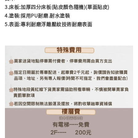
3.床板:加厚四分床板(貼皮顏色隨機)(單面貼皮)
4.塗裝:採用PU耐磨.耐水塗裝
5.表面:專利耐磨浮雕壓紋技術耐磨表面