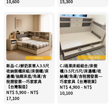
price
10,600
price
15,300
新品-CJ鮮奶茶單人3.5尺
CJ雨果床組組合/床側
收納側櫃床組/床側櫃/床
櫃/3.5尺/5尺/床邊櫃/收
邊櫃/抽屜床底/免運/含
納櫃/免運/含稅開發票---
稅開發票---巧家家具
巧家家具【台灣現貨】
【台灣製造】
Regular
NT$ 4,900
-
NT$
Regular
NT$ 5,900
-
NT$
price
10,100
price
17,100