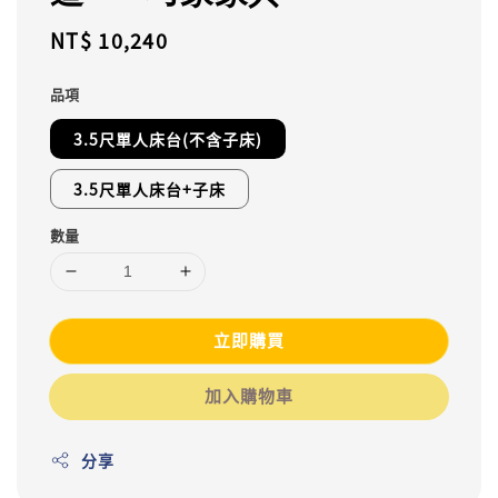
Regular
NT$ 10,240
price
品項
3.5尺單人床台(不含子床)
3.5尺單人床台+子床
數量
立即購買
加入購物車
分享