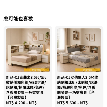
您可能也喜歡
新品-CJ克蘿米3.5尺/5尺
新品-CJ安伯單人3.5尺收
收納側櫃床組/ABS封邊/
納側櫃床組/床側櫃/床邊
床側櫃/抽屜床底/免運/
櫃/抽屜床底/免運/含稅
含稅開發票---巧家家具
開發票---巧家家具【台
【台灣製造】
灣製造】
Regular
NT$ 4,200
-
NT$
Regular
NT$ 5,600
-
NT$