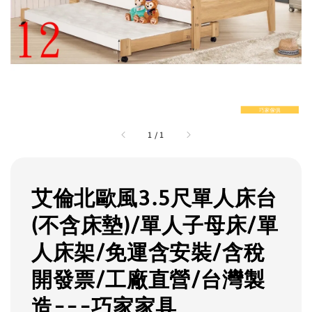
1
/
1
艾倫北歐風3.5尺單人床台
(不含床墊)/單人子母床/單
人床架/免運含安裝/含稅
開發票/工廠直營/台灣製
造---巧家家具