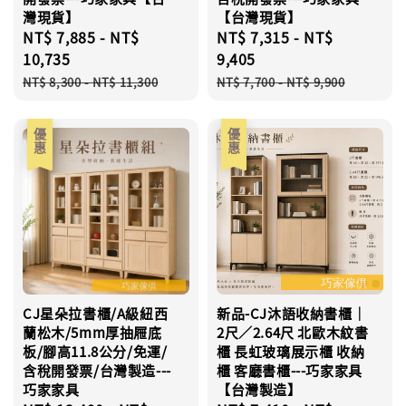
灣現貨】
【台灣現貨】
Sale
NT$ 7,885
-
NT$
Sale
NT$ 7,315
-
NT$
price
10,735
price
9,405
Regular
Regular
NT$ 8,300
-
NT$ 11,300
NT$ 7,700
-
NT$ 9,900
price
price
優惠
優惠
CJ星朵拉書櫃/A級紐西
新品-CJ沐語收納書櫃｜
蘭松木/5mm厚抽屜底
2尺／2.64尺 北歐木紋書
板/腳高11.8公分/免運/
櫃 長虹玻璃展示櫃 收納
含稅開發票/台灣製造---
櫃 客廳書櫃---巧家家具
巧家家具
【台灣製造】