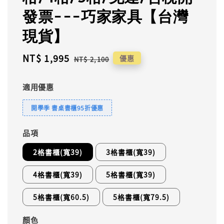
發票---巧家家具【台灣
現貨】
Sale
NT$ 1,995
Regular
優惠
NT$ 2,100
price
price
適用優惠
開學季 書桌書櫃95折優惠
品項
2格書櫃(寬39)
3格書櫃(寬39)
4格書櫃(寬39)
5格書櫃(寬39)
5格書櫃(寬60.5)
5格書櫃(寬79.5)
顏色