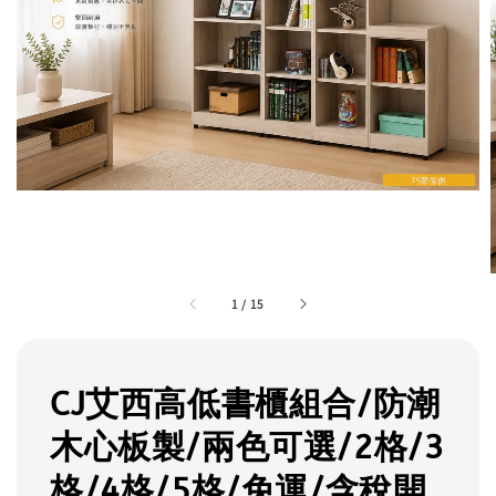
1
/
15
CJ艾西高低書櫃組合/防潮
木心板製/兩色可選/2格/3
格/4格/5格/免運/含稅開