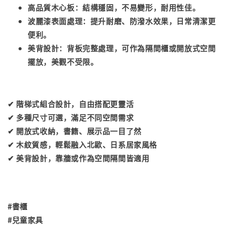
高品質木心板
：結構穩固，不易變形，耐用性佳。
波麗漆表面處理
：提升耐磨、防潑水效果，日常清潔更
便利。
美背設計
：背板完整處理，可作為隔間櫃或開放式空間
擺放，美觀不受限。
✔ 階梯式組合設計，自由搭配更靈活
✔ 多種尺寸可選，滿足不同空間需求
✔ 開放式收納，書籍、展示品一目了然
✔ 木紋質感，輕鬆融入北歐、日系居家風格
✔ 美背設計，靠牆或作為空間隔間皆適用
#書櫃
#兒童家具