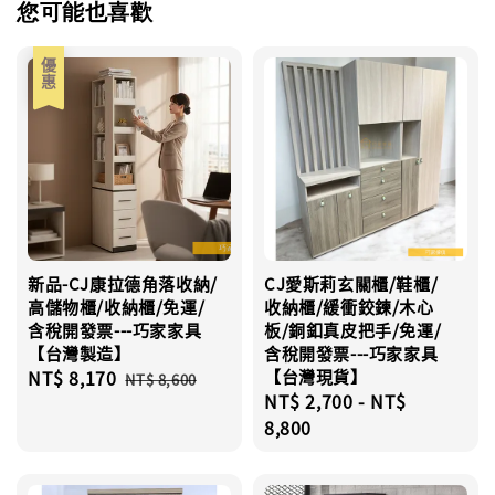
您可能也喜歡
優惠
新品-CJ康拉德角落收納/
CJ愛斯莉玄關櫃/鞋櫃/
高儲物櫃/收納櫃/免運/
收納櫃/緩衝鉸鍊/木心
含稅開發票---巧家家具
板/銅釦真皮把手/免運/
【台灣製造】
含稅開發票---巧家家具
Sale
NT$ 8,170
Regular
【台灣現貨】
NT$ 8,600
Regular
NT$ 2,700
-
NT$
price
price
price
8,800