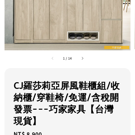
1
/
14
CJ羅莎莉亞屏風鞋櫃組/收
納櫃/穿鞋椅/免運/含稅開
發票---巧家家具【台灣
現貨】
Regular
NT$ 8,900