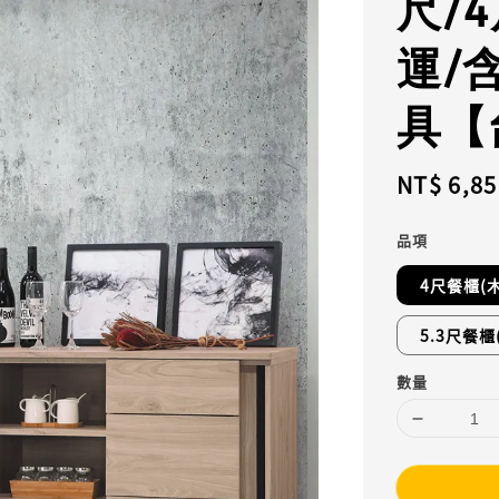
尺/4
運/
具【
Regular
NT$ 6,85
price
品項
4尺餐櫃(
5.3尺餐櫃
數量