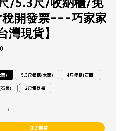
尺/5.3尺/收納櫃/免
含稅開發票---巧家家
台灣現貨】
0
木面)
5.3尺餐櫃(木面)
4尺餐櫃(石面)
(石面)
2尺電器櫃
立即購買