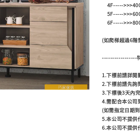
4F----->>>4
5F----->>>6
6F----->>>8
(如爬梯超過6
---------------
1.下標前請詳
2.下標前請先
3.下標後3天
4.需配合本公
(如需指定日期
5.本公司不提
6.本公司不提