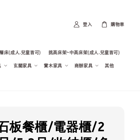
登入
購物車
層床(成人.兒童皆可)
挑高床架~中高床架(成人.兒童皆可)
具
玄關家具
實木家具
商辦家具
其他
石板餐櫃/電器櫃/2