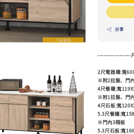
分享
---------------
2尺電器櫃:寬60X
※附2拉盤、門
4尺餐櫃:寬119X深
※附1拉盤、門
4尺石板:寬120X深
5.3尺餐櫃:寬158
※門內3隔板
5.3尺石板:寬160