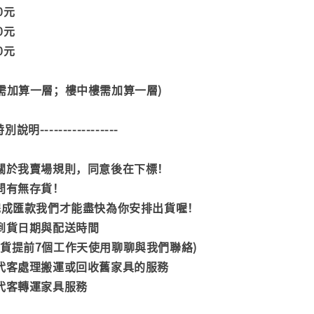
00元
00元
00元
階需加算一層；樓中樓需加算一層)
--特別說明-----------------
閱關於我賣場規則，同意後在下標！
詢問有無存貨！
內完成匯款我們才能盡快為你安排出貨喔！
司到貨日期與配送時間
到貨提前7個工作天使用聊聊與我們聯絡)
供代客處理搬運或回收舊家具的服務
供代客轉運家具服務