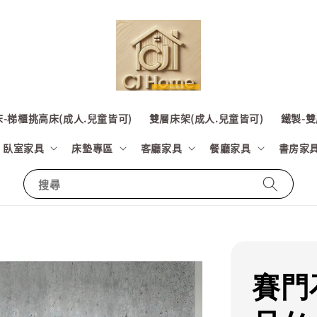
-梯櫃挑高床(成人.兒童皆可)
雙層床架(成人.兒童皆可)
鐵製-雙
臥室家具
床墊專區
客廳家具
餐廳家具
書房家
搜尋
賽門