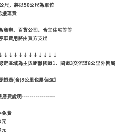
公尺，將以50公尺為單位
元搬運費
為商辦、百貨公司、合宜住宅等等
停車費用將由買方支出
↓↓↓↓↓↓↓↓↓↓↓↓
認定區域為主與距離國道1、國道3交流道8公里外皆屬
超過(含)8公里也屬偏遠】
--樓層費說明-----------------
>>免費
00元
00元