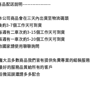
--商品配送說明-----------------
款本公司商品會在三天內出貨至物流碼頭
後約3-7個工作天可到貨
每週有二車次約3-15個工作天可到貨
兩週有一車次約5-20個工作天可到貨
其他國家請使用聊聊詢問
龐大且多數商品我們皆有提供免費專業的組裝服務
最好的服務品質給所有的客戶
些微延誤還請多多配合