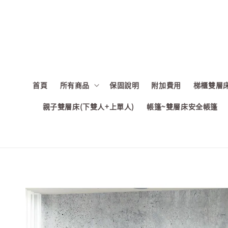
首頁
所有商品
保固說明
附加費用
梯櫃雙層床
親子雙層床(下雙人+上單人)
帳篷~雙層床安全帳篷