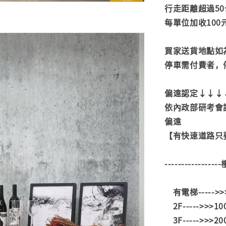
行走距離超過50
每單位加收100
買家送貨地點如
停車需付費者，
偏遠認定↓↓↓
依內政部研考會
偏遠
【有快速道路只要
---------------
有電梯----->
2F----->>>1
3F----->>>2