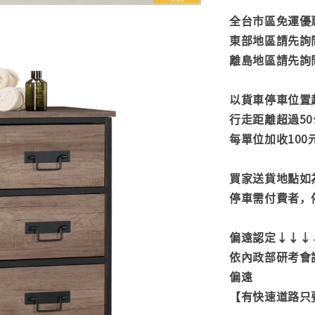
全台市區免運優惠
東部地區請先詢
離島地區請先詢
以貨車停車位置
行走距離超過50
每單位加收100
買家送貨地點如
停車需付費者，
偏遠認定↓↓↓
依內政部研考會
偏遠
【有快速道路只要