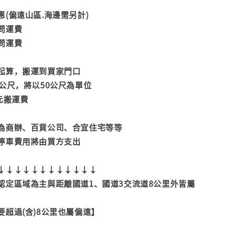
(偏遠山區.海邊需另計)
問運費
問運費
起算，搬運到買家門口
公尺，將以50公尺為單位
元搬運費
為商辦、百貨公司、合宜住宅等等
停車費用將由買方支出
↓↓↓↓↓↓↓↓↓↓↓↓
認定區域為主與距離國道1、國道3交流道8公里外皆屬
超過(含)8公里也屬偏遠】