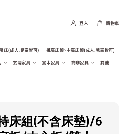
登入
購物車
層床(成人.兒童皆可)
挑高床架~中高床架(成人.兒童皆可)
具
玄關家具
實木家具
商辦家具
其他
特床組(不含床墊)/6