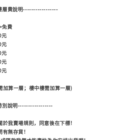
--樓層費說明-----------------
>>免費
00元
00元
00元
00元
00元
階需加算一層；樓中樓需加算一層)
--特別說明-----------------
閱關於我賣場規則，同意後在下標！
詢問有無存貨！