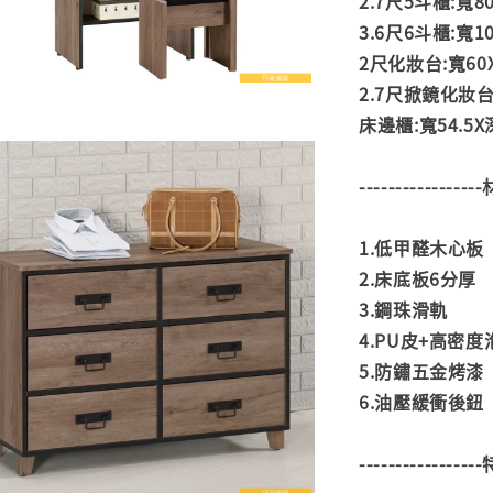
2.7尺5斗櫃:寬80
3.6尺6斗櫃:寬10
2尺化妝台:寬60X
2.7尺掀鏡化妝台:
床邊櫃:寬54.5X深
---------------
1.低甲醛木心板
2.床底板6分厚
3.鋼珠滑軌
4.PU皮+高密
5.防鏽五金烤漆
6.油壓緩衝後鈕
---------------