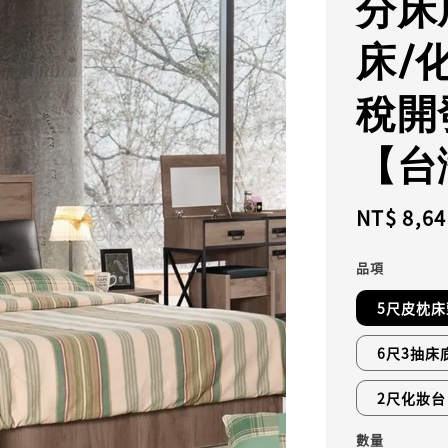
分床
床/
稅開
【台
Regular
NT$ 8,64
price
品項
5尺皮枕床
6尺3抽床
2尺化妝台
數量