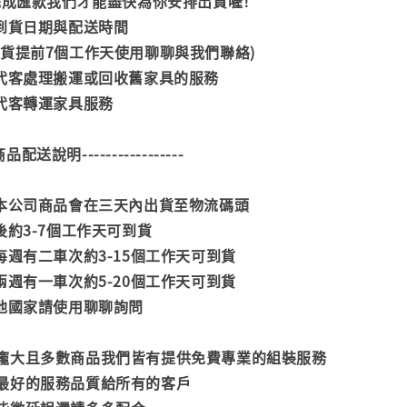
內完成匯款我們才能盡快為你安排出貨喔！
司到貨日期與配送時間
到貨提前7個工作天使用聊聊與我們聯絡)
供代客處理搬運或回收舊家具的服務
供代客轉運家具服務
--商品配送說明-----------------
款本公司商品會在三天內出貨至物流碼頭
後約3-7個工作天可到貨
每週有二車次約3-15個工作天可到貨
兩週有一車次約5-20個工作天可到貨
其他國家請使用聊聊詢問
龐大且多數商品我們皆有提供免費專業的組裝服務
最好的服務品質給所有的客戶