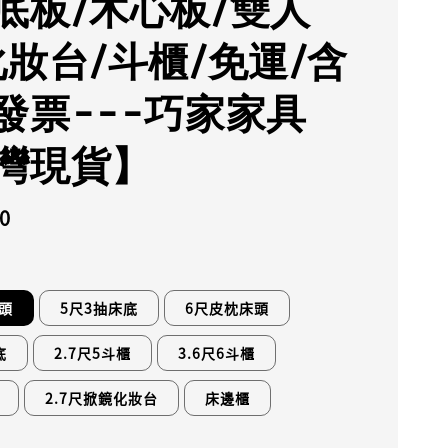
底板/木心板/雙人
化妝台/斗櫃/免運/含
發票---巧家家具
灣現貨】
0
頭
5尺3抽床底
6尺皮枕床頭
底
2.7尺5斗櫃
3.6尺6斗櫃
2.7尺掀鏡化妝台
床邊櫃