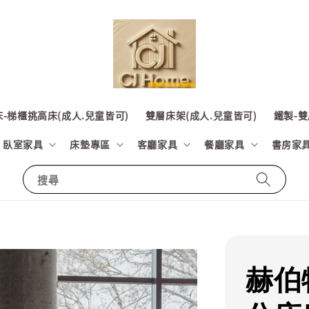
-梯櫃挑高床(成人.兒童皆可)
雙層床架(成人.兒童皆可)
鐵製-雙
臥室家具
床墊專區
客廳家具
餐廳家具
書房家
搜尋
赫伯