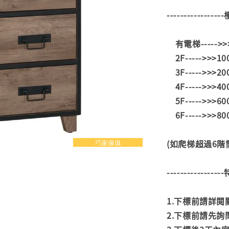
---------------
有電梯----->
2F----->>>1
3F----->>>2
4F----->>>4
5F----->>>6
6F----->>>8
(如爬梯超過6
---------------
1.下標前請詳
2.下標前請先