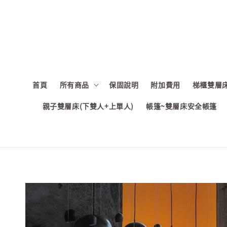
首頁
所有商品
保固說明
附加費用
梯櫃雙層床
親子雙層床(下雙人+上單人)
帳篷~雙層床安全帳篷