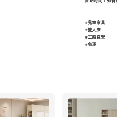
配送時間上如有
#兒童家具
#雙人床
#工廠直營
#免運