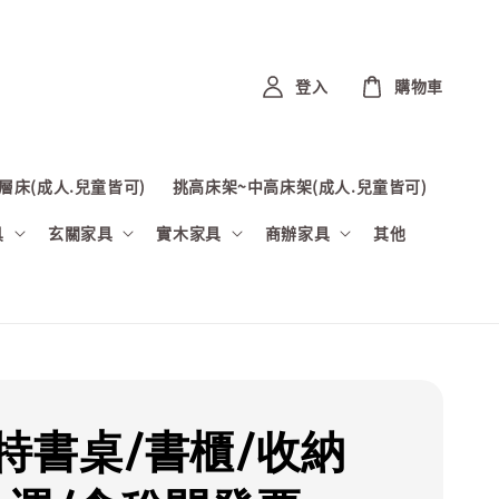
登入
購物車
層床(成人.兒童皆可)
挑高床架~中高床架(成人.兒童皆可)
具
玄關家具
實木家具
商辦家具
其他
特書桌/書櫃/收納