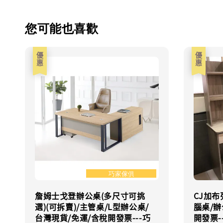
您可能也喜歡
優惠
優惠
詹姆士戈登辦公桌(多尺寸可挑
CJ加布
選)(可拆賣)/主管桌/L型辦公桌/
腦桌/辦
台灣現貨/免運/含稅開發票---巧
開發票-