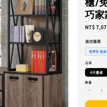
櫃/
巧家
Sale
NT$ 7,07
price
適用優惠
開學季 書桌
品項
4尺書桌
數量