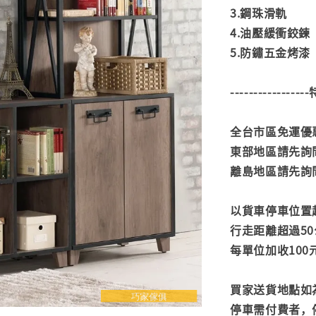
3.鋼珠滑軌
4.油壓緩衝鉸鍊
5.防鏽五金烤漆
---------------
全台市區免運優惠
東部地區請先詢
離島地區請先詢
以貨車停車位置
行走距離超過50
每單位加收100
買家送貨地點如
停車需付費者，