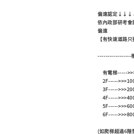
偏遠認定↓↓↓
依內政部研考會
偏遠
【有快速道路只要
---------------
有電梯----->
2F----->>>1
3F----->>>2
4F----->>>4
5F----->>>6
6F----->>>8
(如爬梯超過6