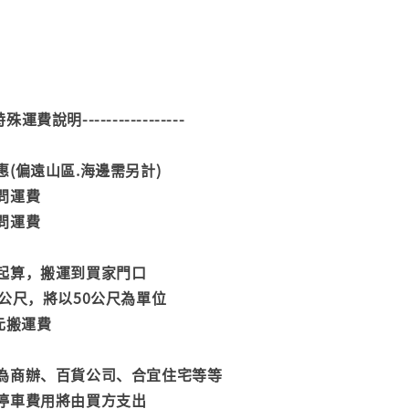
--特殊運費說明-----------------
(偏遠山區.海邊需另計)
問運費
問運費
起算，搬運到買家門口
公尺，將以50公尺為單位
元搬運費
為商辦、百貨公司、合宜住宅等等
停車費用將由買方支出