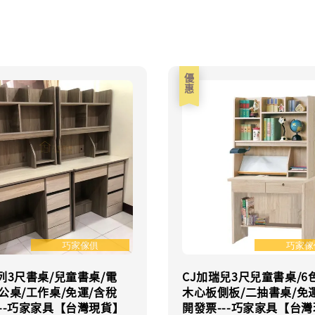
優惠
列3尺書桌/兒童書桌/電
CJ加瑞兒3尺兒童書桌/6
公桌/工作桌/免運/含稅
木心板側板/二抽書桌/免
--巧家家具【台灣現貨】
開發票---巧家家具【台