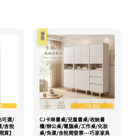
優惠
色可選/
CJ卡琳書桌/兒童書桌/收納書
運/含稅
櫃/辦公桌/電腦桌/工作桌/化妝
灣現貨】
桌/免運/含稅開發票---巧家家具