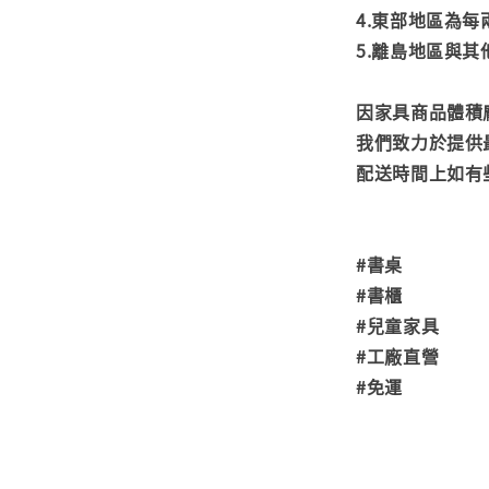
4.東部地區為每
5.離島地區與
因家具商品體積
我們致力於提供
配送時間上如有
#書桌
#書櫃
#兒童家具
#工廠直營
#免運