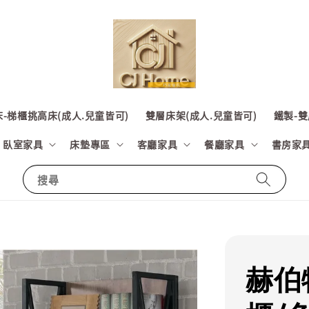
-梯櫃挑高床(成人.兒童皆可)
雙層床架(成人.兒童皆可)
鐵製-雙
臥室家具
床墊專區
客廳家具
餐廳家具
書房家
搜尋
赫伯