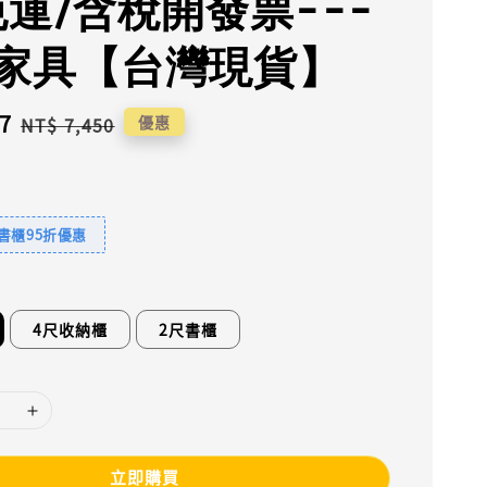
免運/含稅開發票---
家具【台灣現貨】
7
Regular
優惠
NT$ 7,450
price
書櫃95折優惠
4尺收納櫃
2尺書櫃
立即購買