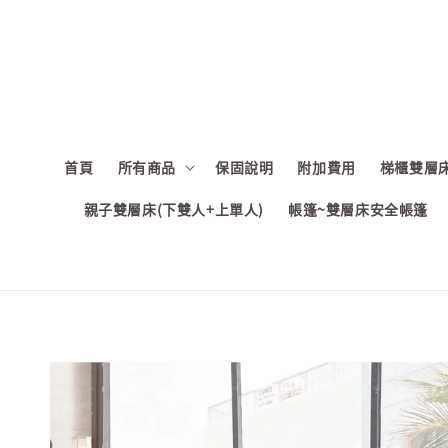
首頁
所有商品
保固說明
附加費用
梯櫃雙層床
親子雙層床(下雙人+上單人)
帳篷~雙層床安全帳篷