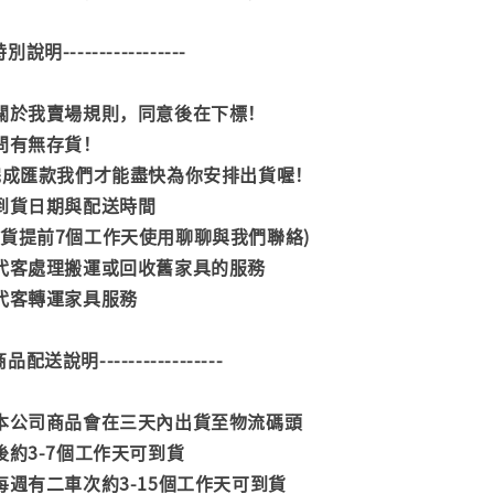
--特別說明-----------------
閱關於我賣場規則，同意後在下標！
詢問有無存貨！
內完成匯款我們才能盡快為你安排出貨喔！
司到貨日期與配送時間
到貨提前7個工作天使用聊聊與我們聯絡)
供代客處理搬運或回收舊家具的服務
供代客轉運家具服務
--商品配送說明-----------------
款本公司商品會在三天內出貨至物流碼頭
後約3-7個工作天可到貨
每週有二車次約3-15個工作天可到貨