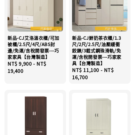
新品-CJ艾洛溫衣櫃/可加
新品-CJ鮮奶茶衣櫃/1.3
被櫃/2.5尺/4尺/ABS封
尺/2尺/2.5尺/油壓緩衝
邊/免運/含稅開發票---巧
鉸鍊/3截式鋼珠滑軌/免
家家具【台灣製造】
運/含稅開發票---巧家家
Regular
NT$ 9,900
-
NT$
具【台灣製造】
Regular
NT$ 11,100
-
NT$
price
19,400
price
16,700