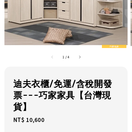
1
/
4
迪夫衣櫃/免運/含稅開發
票---巧家家具【台灣現
貨】
Regular
NT$ 10,600
price