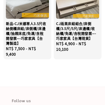
新品-CJ米娜單人3.5尺收
CJ雨果床組組合/床側
納側櫃床組/床側櫃/床邊
櫃/3.5尺/5尺/床邊櫃/收
櫃/抽屜床底/免運/含稅
納櫃/免運/含稅開發票---
開發票---巧家家具【台
巧家家具【台灣現貨】
灣製造】
Regular
NT$ 4,900
-
NT$
Regular
NT$ 7,500
-
NT$
price
10,100
price
9,400
Follow us