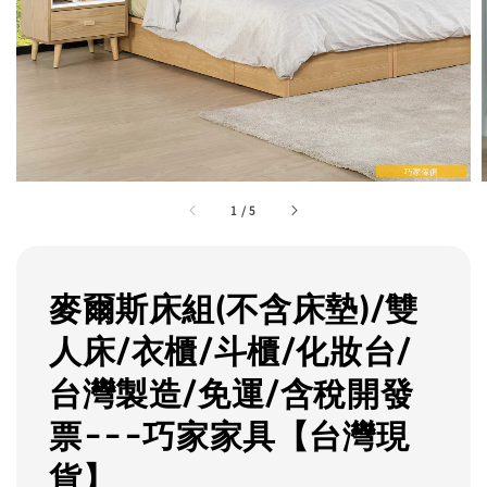
1
/
5
麥爾斯床組(不含床墊)/雙
人床/衣櫃/斗櫃/化妝台/
台灣製造/免運/含稅開發
票---巧家家具【台灣現
貨】