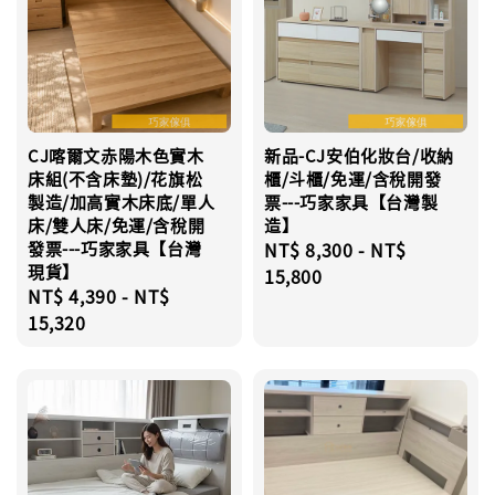
CJ喀爾文赤陽木色實木
新品-CJ安伯化妝台/收納
床組(不含床墊)/花旗松
櫃/斗櫃/免運/含稅開發
製造/加高實木床底/單人
票---巧家家具【台灣製
床/雙人床/免運/含稅開
造】
發票---巧家家具【台灣
Regular
NT$ 8,300
-
NT$
現貨】
price
15,800
Regular
NT$ 4,390
-
NT$
price
15,320