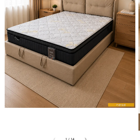
1
/
14