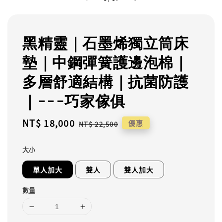
黑精靈｜石墨烯獨立筒床
墊｜中鋼彈簧護邊泡棉｜
多層舒適結構｜抗菌防護
｜---巧家傢俱
Sale
NT$ 18,000
Regular
優惠
NT$ 22,500
price
price
大小
單人加大
雙人
雙人加大
數量