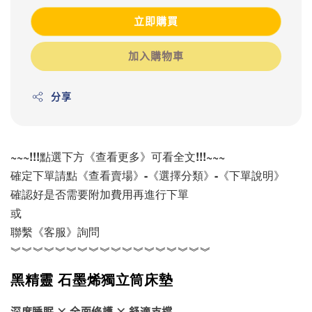
立即購買
加入購物車
分享
~~~!!!點選下方《查看更多》可看全文!!!~~~
確定下單請點《查看賣場》-《選擇分類》-《下單說明》
確認好是否需要附加費用再進行下單
或
聯繫《客服》詢問
︾︾︾︾︾︾︾︾︾︾︾︾︾︾︾︾︾︾
黑精靈 石墨烯獨立筒床墊
深度睡眠 × 全面修護 × 舒適支撐