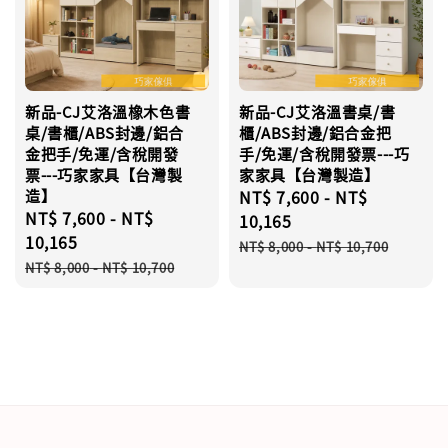
新品-CJ艾洛溫橡木色書
新品-CJ艾洛溫書桌/書
桌/書櫃/ABS封邊/鋁合
櫃/ABS封邊/鋁合金把
金把手/免運/含稅開發
手/免運/含稅開發票---巧
票---巧家家具【台灣製
家家具【台灣製造】
造】
Sale
NT$ 7,600
-
NT$
Sale
NT$ 7,600
-
NT$
price
10,165
price
10,165
Regular
NT$ 8,000
-
NT$ 10,700
Regular
price
NT$ 8,000
-
NT$ 10,700
price