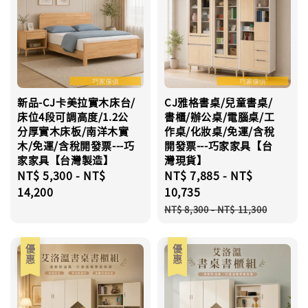
新品-CJ卡美拉實木床台/
CJ雅格書桌/兒童書桌/
床位4段可調高度/1.2公
書櫃/辦公桌/電腦桌/工
分厚實木床板/南洋木實
作桌/化妝桌/免運/含稅
木/免運/含稅開發票---巧
開發票---巧家家具【台
家家具【台灣製造】
灣現貨】
Regular
NT$ 5,300
-
NT$
Sale
NT$ 7,885
-
NT$
price
14,200
price
10,735
Regular
NT$ 8,300
-
NT$ 11,300
price
優惠
優惠