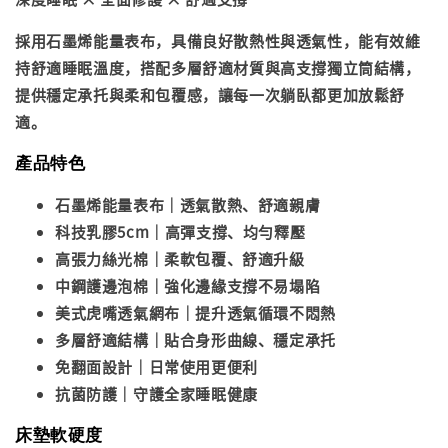
採用石墨烯能量表布，具備良好散熱性與透氣性，能有效維
持舒適睡眠溫度，搭配多層舒適材質與高支撐獨立筒結構，
提供穩定承托與柔和包覆感，讓每一次躺臥都更加放鬆舒
適。
產品特色
石墨烯能量表布｜透氣散熱、舒適親膚
科技乳膠5cm｜高彈支撐、均勻釋壓
高張力絲光棉｜柔軟包覆、舒適升級
中鋼護邊泡棉｜強化邊緣支撐不易塌陷
美式虎嘴透氣網布｜提升透氣循環不悶熱
多層舒適結構｜貼合身形曲線、穩定承托
免翻面設計｜日常使用更便利
抗菌防護｜守護全家睡眠健康
床墊軟硬度