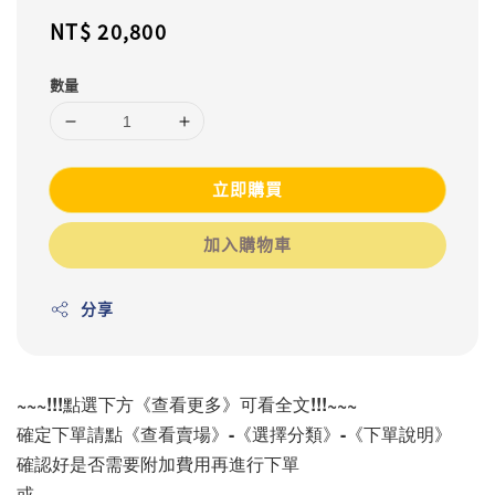
Regular
NT$ 20,800
price
數量
立即購買
加入購物車
分享
~~~!!!點選下方《查看更多》可看全文!!!~~~
確定下單請點《查看賣場》-《選擇分類》-《下單說明》
確認好是否需要附加費用再進行下單
或