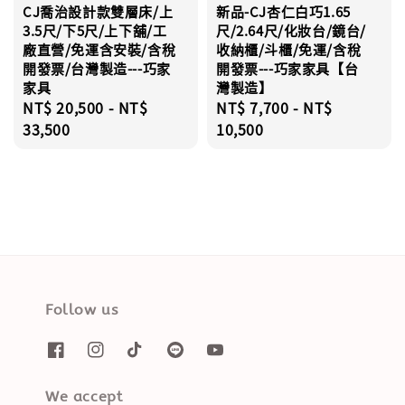
CJ喬治設計款雙層床/上
新品-CJ杏仁白巧1.65
3.5尺/下5尺/上下舖/工
尺/2.64尺/化妝台/鏡台/
廠直營/免運含安裝/含稅
收納櫃/斗櫃/免運/含稅
開發票/台灣製造---巧家
開發票---巧家家具【台
家具
灣製造】
Regular
NT$ 20,500
-
NT$
Regular
NT$ 7,700
-
NT$
price
33,500
price
10,500
Follow us
We accept