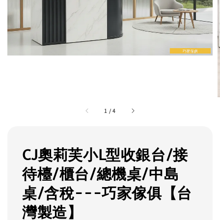
1
/
4
CJ奧莉芙小L型收銀台/接
待檯/櫃台/總機桌/中島
桌/含稅---巧家傢俱【台
灣製造】