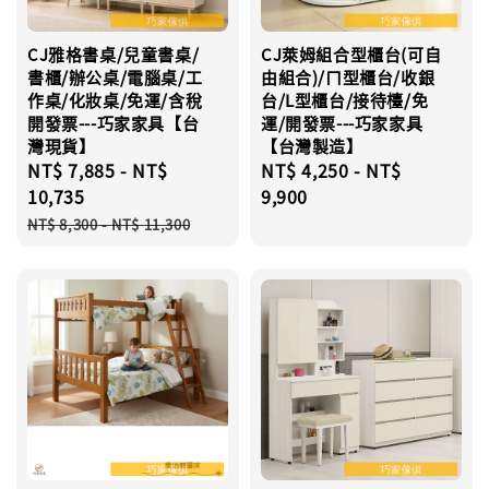
CJ雅格書桌/兒童書桌/
CJ萊姆組合型櫃台(可自
書櫃/辦公桌/電腦桌/工
由組合)/ㄇ型櫃台/收銀
作桌/化妝桌/免運/含稅
台/L型櫃台/接待檯/免
開發票---巧家家具【台
運/開發票---巧家家具
灣現貨】
【台灣製造】
Sale
NT$ 7,885
-
NT$
Regular
NT$ 4,250
-
NT$
price
10,735
price
9,900
Regular
NT$ 8,300
-
NT$ 11,300
price