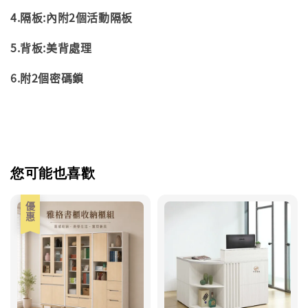
4.隔板:內附2個活動隔板
5.背板:美背處理
6.附2個密碼鎖
您可能也喜歡
優惠