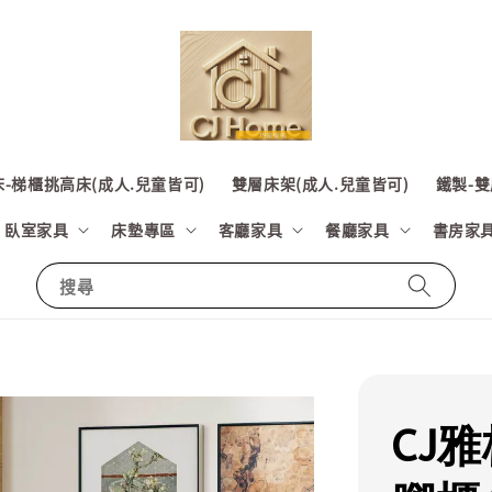
-梯櫃挑高床(成人.兒童皆可)
雙層床架(成人.兒童皆可)
鐵製-雙
臥室家具
床墊專區
客廳家具
餐廳家具
書房家
搜尋
CJ