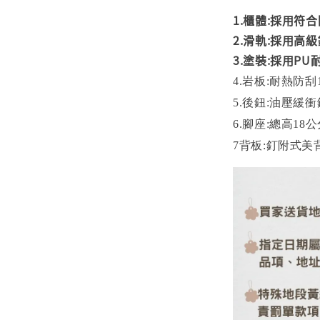
1.櫃體:採用符
2.滑軌:採用高
3.塗裝:採用PU
4.岩板:耐熱防刮
5.後鈕:油壓緩
6.腳座:總高18公
7背板:釘附式美