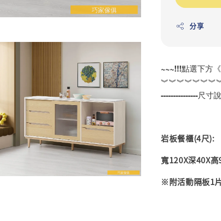
分享
~~~!!!點選下方
︾︾︾︾︾︾︾
---------------尺寸說明
岩板
餐櫃(4尺):
寬120X深40X高9
※附活動隔板1