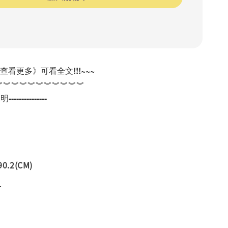
《查看更多》可看全文!!!~~~
︾︾︾︾︾︾︾︾︾︾︾
---------------
0.2(CM)
片