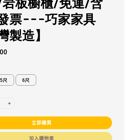
/岩板櫥櫃/免運/含
發票---巧家家具
灣製造】
500
5尺
6尺
立即購買
加入購物車