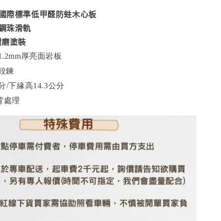
合國際標準低甲醛防蛀木心板
級鋼珠滑軌
耐磨塗裝
1.2mm厚亮面岩板
衝鉸鍊
分/下緣高14.3公分
背處理