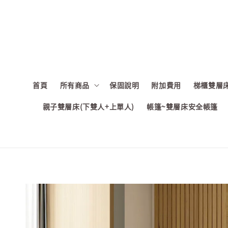
首頁
所有商品
保固說明
附加費用
梯櫃雙層床
親子雙層床(下雙人+上單人)
帳篷~雙層床安全帳篷