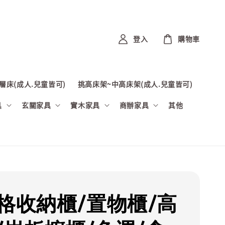
登入
購物車
層床(成人.兒童皆可)
挑高床架~中高床架(成人.兒童皆可)
具
玄關家具
實木家具
商辦家具
其他
雅格收納櫃/置物櫃/高