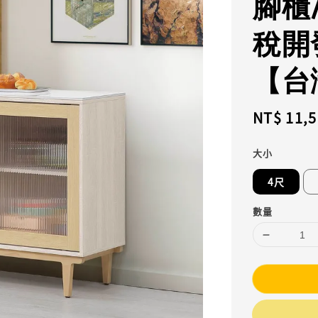
腳櫃
稅開
【台
Regular
NT$ 11,
price
大小
4尺
數量