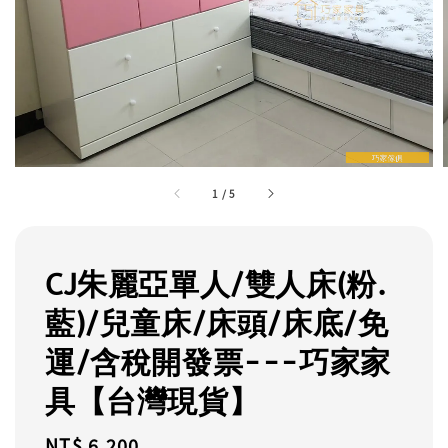
1
/
5
CJ朱麗亞單人/雙人床(粉.
藍)/兒童床/床頭/床底/免
運/含稅開發票---巧家家
具【台灣現貨】
Regular
NT$ 6,200