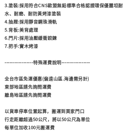
3.塗裝:採用符合CNS歐盟無鉛標準合格認證環保優麗坦耐
水、耐磨、耐防黃烤漆塗裝
4.抽屜:採用靜音鋼珠滑軌
5.背板:美背處理
6.門片:採用油壓緩衝鉸鍊
7.把手:實木烤漆
-----------------特殊運費說明-----------------
全台市區免運優惠(偏遠山區.海邊需另計)
東部地區請先詢問運費
離島地區請先詢問運費
以貨車停車位置起算，搬運到買家門口
行走距離超過50公尺，將以50公尺為單位
每單位加收100元搬運費