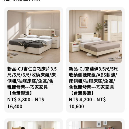
新品-CJ杏仁白巧床片3.5
新品-CJ克蘿伊3.5尺/5尺
尺/5尺/6尺/收納床組/床
收納側櫃床組/ABS封邊/
側櫃/抽屜床底/免運/含
床側櫃/抽屜床底/免運/
稅開發票---巧家家具
含稅開發票---巧家家具
【台灣製造】
【台灣製造】
Regular
NT$ 3,800
-
NT$
Regular
NT$ 4,200
-
NT$
price
16,400
price
10,600