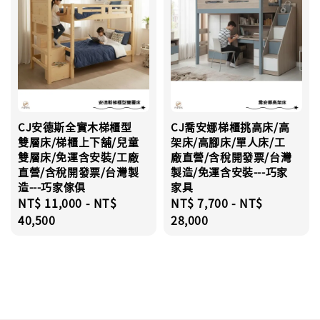
CJ安德斯全實木梯櫃型
CJ喬安娜梯櫃挑高床/高
雙層床/梯櫃上下舖/兒童
架床/高腳床/單人床/工
雙層床/免運含安裝/工廠
廠直營/含稅開發票/台灣
直營/含稅開發票/台灣製
製造/免運含安裝---巧家
造---巧家傢俱
家具
Regular
NT$ 11,000
-
NT$
Regular
NT$ 7,700
-
NT$
price
40,500
price
28,000