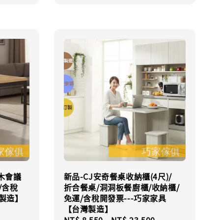
木會議
新品-CJ安奇餐桌收納櫃(4尺)/
/含稅
折合餐桌/洞洞板餐廚櫃/收納櫃/
灣製造】
免運/含稅開發票---巧家家具
【台灣製造】
Regular
Regular
NT$ 8,550
-
NT$ 23,500