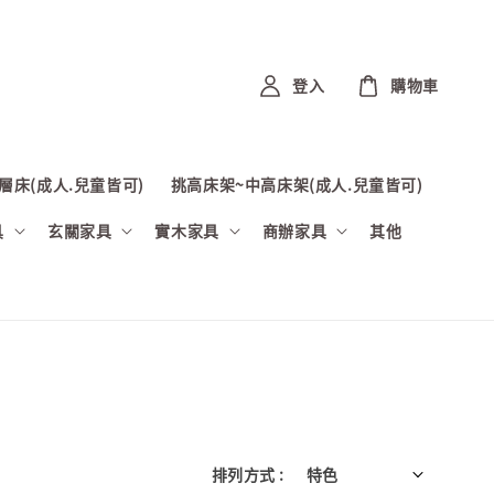
登入
購物車
層床(成人.兒童皆可)
挑高床架~中高床架(成人.兒童皆可)
具
玄關家具
實木家具
商辦家具
其他
排列方式 :