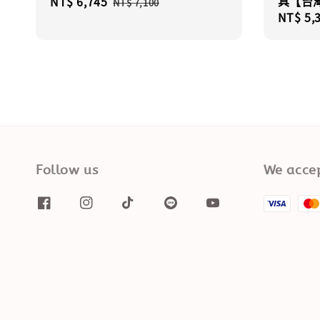
具【台
Sale
NT$ 6,745
Regular
NT$ 7,100
Regula
NT$ 5,
price
price
price
Follow us
We acce