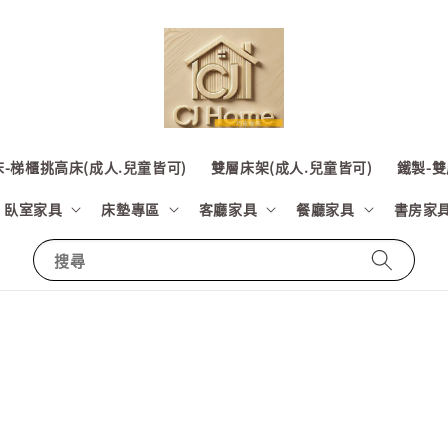
-梯櫃挑高床(成人.兒童皆可)
雙層床架(成人.兒童皆可)
鐵製-雙
臥室家具
床墊專區
客廳家具
餐廳家具
書房家
搜尋