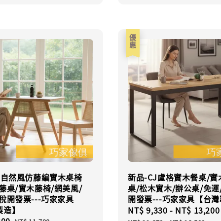
優惠
CJ自然風仿藤編實木桌椅
新品-CJ盧格實木餐桌/實
藤桌/實木藤椅/網美風/
桌/松木實木/辦公桌/免運
稅開發票---巧家家具
開發票---巧家家具【台
製造】
Sale
NT$ 9,330
-
NT$ 13,200
300
Regular