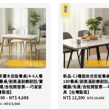
優惠
系實木岩板餐桌/4-6人餐
新品-CJ機能收合岩板餐桌
餐桌/耐高溫耐磨耐刮/實
180餐桌/耐高溫耐磨耐刮
運/含稅開發票---巧家家
鐵腳/免運/含稅開發票--
灣製造】
具【台灣製造】
000
-
NT$ 4,688
Regular
Sale
NT$ 12,300
Regular
NT$ 16,800
price
price
price
0
-
NT$ 5,900