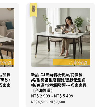
優惠
/加長
新品-CJ亮面岩板餐桌/特價餐
/黑砂r
桌/耐高溫耐磨耐刮/黑砂造型角
-巧家家
柱/免運/含稅開發票---巧家家具
【台灣製造】
Sale
NT$ 2,999
-
NT$ 5,499
Regular
price
price
NT$ 4,500
-
NT$ 8,500