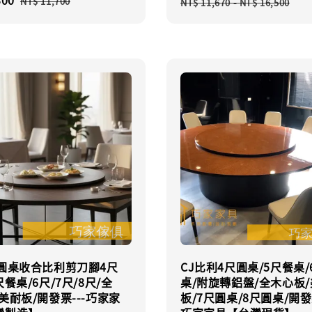
price
NT$ 11,700
NT$ 11,670
-
NT$ 16,500
price
式圓桌收合比利剪刀腳4尺
CJ比利4尺圓桌/5尺餐桌/
尺餐桌/6尺/7尺/8尺/全
桌/附旋轉鋁盤/全木心板
美耐板/開發票---巧家家
板/7尺圓桌/8尺圓桌/開發票