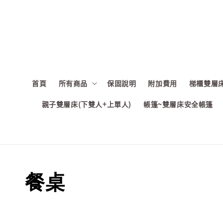
首頁
所有商品
保固說明
附加費用
梯櫃雙層床
親子雙層床(下雙人+上單人)
帳篷~雙層床安全帳篷
餐桌