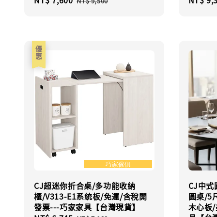
NT$ 9,500
price
price
price
優惠
CJ超迷你折合桌/多功能收納
CJ中
櫃/V313-E1系統板/免運/含稅開
圓桌/5
發票---巧家家具【台灣現貨】
木心板/