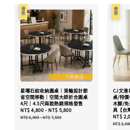
優惠
優惠
星曜石紋收納圓桌｜滑輪設計節
CJ文清
省空間移動｜空間大師折合圓桌
桌/特價
4尺｜4.5尺兩款熱銷規格發售
木腳/免
具【台
Sale
NT$ 4,800
-
NT$ 5,800
Regular
Sale
NT$ 2,
price
price
NT$ 6,000
-
NT$ 7,500
price
NT$ 2,48