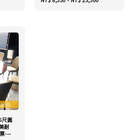
price
price
6尺圓
/美耐
---