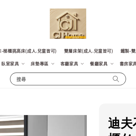
-梯櫃挑高床(成人.兒童皆可)
雙層床架(成人.兒童皆可)
鐵製-雙
臥室家具
床墊專區
客廳家具
餐廳家具
書房家
搜尋
迪夫