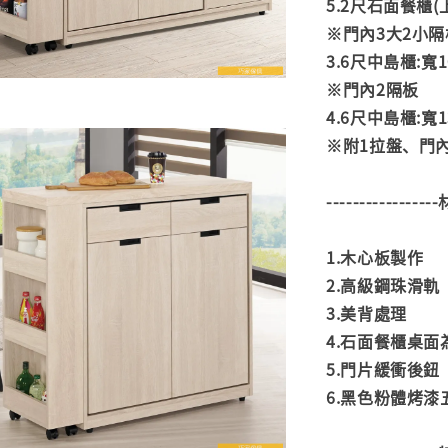
5.2尺石面餐櫃(上+
※門內3大2小隔
3.6尺中島櫃:寬10
※門內2隔板
4.6尺中島櫃:寬13
※附1拉盤、門
---------------
1.木心板製作
2.高級鋼珠滑軌
3.美背處理
4.石面餐櫃桌面
5.門片緩衝後鈕
6.黑色粉體烤漆