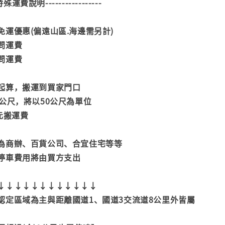
--特殊運費說明-----------------
運優惠(偏遠山區.海邊需另計)
問運費
問運費
起算，搬運到買家門口
公尺，將以50公尺為單位
元搬運費
為商辦、百貨公司、合宜住宅等等
停車費用將由買方支出
↓↓↓↓↓↓↓↓↓↓↓↓
認定區域為主與距離國道1、國道3交流道8公里外皆屬