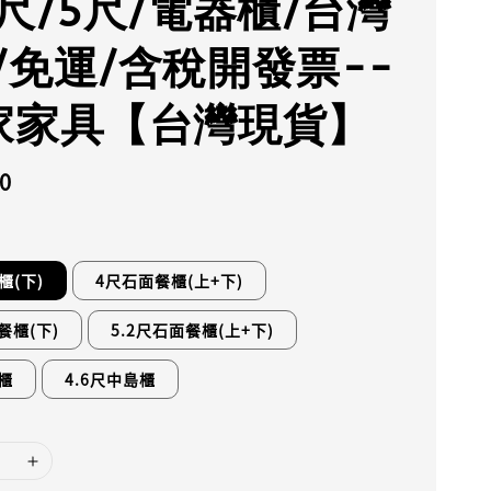
4尺/5尺/電器櫃/台灣
/免運/含稅開發票--
家家具【台灣現貨】
0
櫃(下)
4尺石面餐櫃(上+下)
餐櫃(下)
5.2尺石面餐櫃(上+下)
島櫃
4.6尺中島櫃