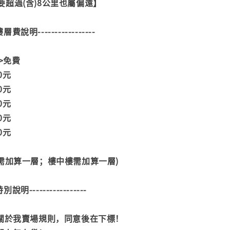
超過(含)8公里也屬偏遠】
--樓層費說明-----------------
>>免費
00元
00元
00元
00元
00元
階需加算一層；樓中樓需加算一層)
--特別說明-----------------
閱關於我賣場規則，同意後在下標！