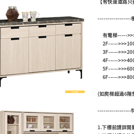
【有快速道路只要
---------------
有電梯----->
2F----->>>1
3F----->>>2
4F----->>>4
5F----->>>6
6F----->>>8
(如爬梯超過6
---------------
1.下標前請詳