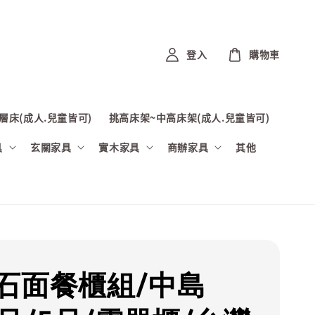
登入
購物車
層床(成人.兒童皆可)
挑高床架~中高床架(成人.兒童皆可)
具
玄關家具
實木家具
商辦家具
其他
石面餐櫃組/中島