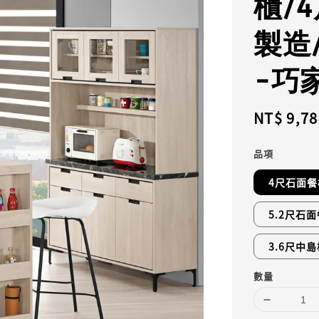
櫃/
製造
-巧
Regular
NT$ 9,78
price
品項
4尺石面餐
5.2尺石面
3.6尺中
數量