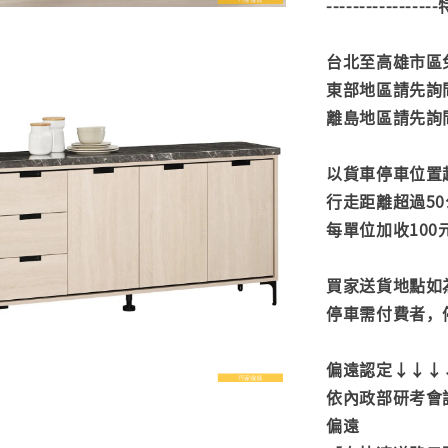
---------------
台北至高雄市區免
東部地區請先詢
離島地區請先詢
以貨車停車位置
行走距離超過50
每單位加收100
買家送貨地點如
停車需付費者，
偏遠認定↓↓↓
依內政部研考會
偏遠