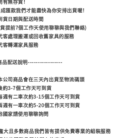
詢問有無存貨！
內完成匯款我們才能盡快為你安排出貨喔！
司到貨日期與配送時間
到貨提前7個工作天使用聊聊與我們聯絡)
供代客處理搬運或回收舊家具的服務
供代客轉運家具服務
--商品配送說明-----------------
款本公司商品會在三天內出貨至物流碼頭
後約3-7個工作天可到貨
每週有二車次約3-15個工作天可到貨
兩週有一車次約5-20個工作天可到貨
其他國家請使用聊聊詢問
龐大且多數商品我們皆有提供免費專業的組裝服務