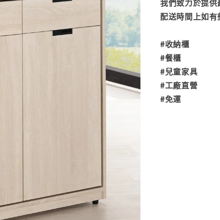
我們致力於提供
配送時間上如有
#收納櫃
#餐櫃
#兒童家具
#工廠直營
#免運