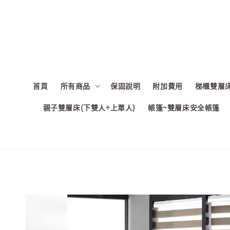
首頁
所有商品
保固說明
附加費用
梯櫃雙層床
親子雙層床(下雙人+上單人)
帳篷~雙層床安全帳篷