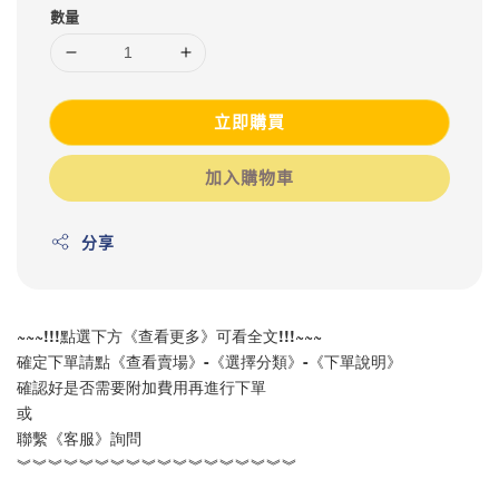
數量
立即購買
加入購物車
分享
~~~!!!點選下方《查看更多》可看全文!!!~~~
確定下單請點《查看賣場》-《選擇分類》-《下單說明》
確認好是否需要附加費用再進行下
單
或
聯繫《客服》詢問
︾︾︾︾︾︾︾︾︾︾︾︾︾︾︾︾︾︾