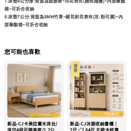
7.床墊4公分厚:背面為塑膠蓆~印花表布(顏色隨機)~內部聚酯
棉~可折合收納
8.床墊7公分:背面為8MM竹青~緹花刺花表布(灰.粉可選)~內
部聚酯棉~可折合收納
您可能也喜歡
優惠
新品-CJ卡美拉實木床台/
新品-CJ沐語收納書櫃｜
床位4段可調高度/1.2公
2尺／2.64尺 北歐木紋書