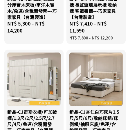
分厚實木床板/南洋木實
櫃 長虹玻璃展示櫃 收納
木/免運/含稅開發票---巧
櫃 客廳書櫃---巧家家具
家家具【台灣製造】
【台灣製造】
Regular
NT$ 5,300
-
NT$
Sale
NT$ 7,410
-
NT$
price
14,200
price
11,590
Regular
NT$ 7,800
-
NT$ 12,200
price
新品-CJ宙斯衣櫃/可加被
新品-CJ杏仁白巧床片3.5
櫃/1.3尺/2尺/2.5尺/2.7
尺/5尺/6尺/收納床組/床
尺/4尺/免運/含稅開發
側櫃/抽屜床底/免運/含