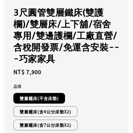
3尺圓管雙層鐵床(雙護
欄)/雙層床/上下舖/宿舍
專用/雙邊護欄/工廠直營/
含稅開發票/免運含安裝--
-巧家家具
Regular
NT$ 7,900
price
品項
雙層鐵床(不含床墊)
雙層鐵床(含4公分床墊X2)
雙層鐵床(含7公分床墊X2)