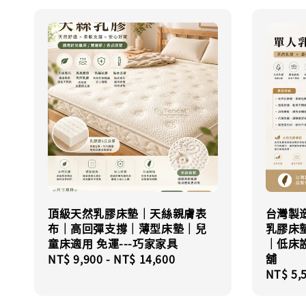
頂級天然乳膠床墊｜天絲親膚表
台灣製
布｜高回彈支撐｜薄型床墊｜兒
乳膠床
童床適用 免運---巧家家具
｜低床
舖
Regular
NT$ 9,900
-
NT$ 14,600
Regula
NT$ 5,
price
price