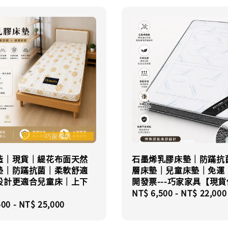
造｜現貨｜緹花布面天然
石墨烯乳膠床墊｜防蹣抗
墊｜防蹣抗菌｜柔軟舒適
層床墊｜兒童床墊｜免運
設計更適合兒童床｜上下
開發票---巧家家具【現
Regular
NT$ 6,500
-
NT$ 22,000
r
500
-
NT$ 25,000
price