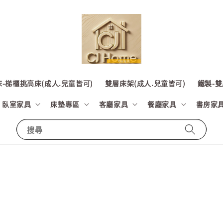
-梯櫃挑高床(成人.兒童皆可)
雙層床架(成人.兒童皆可)
鐵製-雙
臥室家具
床墊專區
客廳家具
餐廳家具
書房家
搜尋