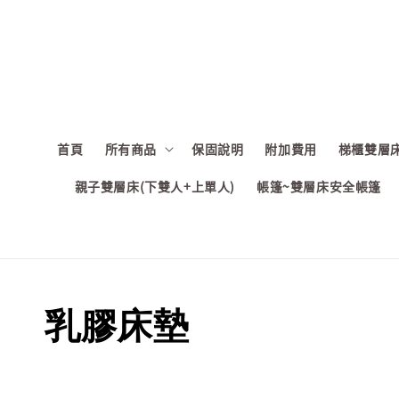
首頁
所有商品
保固說明
附加費用
梯櫃雙層床
親子雙層床(下雙人+上單人)
帳篷~雙層床安全帳篷
乳膠床墊