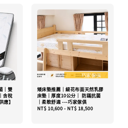
菌｜雙
矮床墊推薦｜緹花布面天然乳膠
｜含稅
床墊｜厚度10公分｜ 防蹣抗菌
貨供應】
｜柔軟舒適 ---巧家傢俱
Regular
NT$ 10,600
-
NT$ 18,500
price