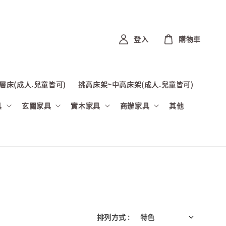
登入
購物車
層床(成人.兒童皆可)
挑高床架~中高床架(成人.兒童皆可)
具
玄關家具
實木家具
商辦家具
其他
排列方式 :