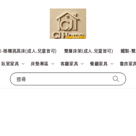
-梯櫃挑高床(成人.兒童皆可)
雙層床架(成人.兒童皆可)
鐵製-雙
臥室家具
床墊專區
客廳家具
餐廳家具
書房家
搜尋