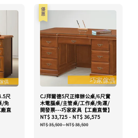
優惠
.5尺
CJ拜爾德5尺正樟辦公桌/6尺實
桌/免
木電腦桌/主管桌/工作桌/免運/
工廠直
開發票---巧家家具【工廠直營】
Sale
NT$ 33,725
-
NT$ 36,575
Regular
Regular
price
price
NT$ 35,500
-
NT$ 38,500
price