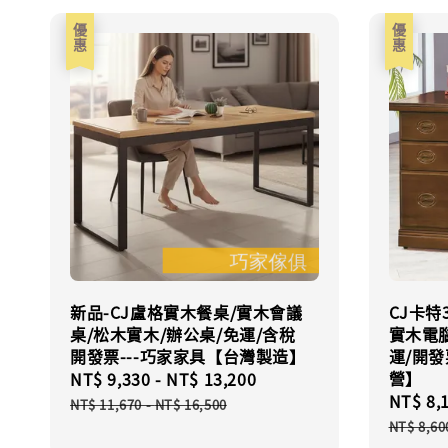
優惠
優惠
新品-CJ盧格實木餐桌/實木會議
CJ卡特
桌/松木實木/辦公桌/免運/含稅
實木電腦
開發票---巧家家具【台灣製造】
運/開發
營】
Sale
NT$ 9,330
-
NT$ 13,200
Regular
Sale
NT$ 8,
price
price
NT$ 11,670
-
NT$ 16,500
price
NT$ 8,60