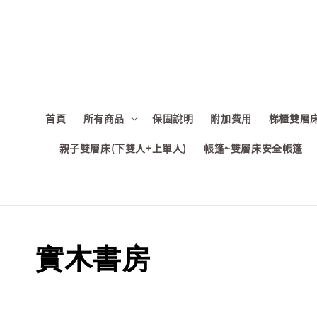
首頁
所有商品
保固說明
附加費用
梯櫃雙層床
親子雙層床(下雙人+上單人)
帳篷~雙層床安全帳篷
實木書房