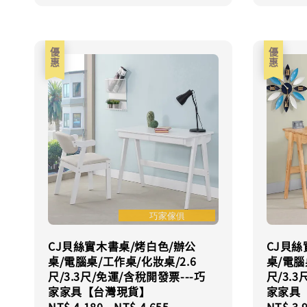
優惠
優惠
CJ貝絲實木書桌/烤白色/辦公
CJ貝絲
桌/電腦桌/工作桌/化妝桌/2.6
桌/電腦
尺/3.3尺/免運/含稅開發票---巧
尺/3.
家家具【台灣現貨】
家家具
Sale
NT$ 4,180
-
NT$ 4,655
Regular
Sale
NT$ 3,