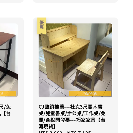
優惠
尺/免
CJ熱銷推薦---杜克3尺實木書
具【台
桌/兒童書桌/辦公桌/工作桌/免
運/含稅開發票---巧家家具【台
灣現貨】
Regular
Sale
NT$ 2,660
-
NT$ 7,125
Regular