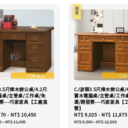
優惠
3.5尺樟木辦公桌/4.2尺
CJ波頓3.5尺樟木辦公桌/4
桌/主管桌/工作桌/免
實木電腦桌/主管桌/工作
票---巧家家具【工廠直
運/開發票---巧家家具【
營】
170
-
NT$ 10,450
Regular
Sale
NT$ 9,025
-
NT$ 11,875
price
price
0
-
NT$ 11,000
NT$ 9,500
-
NT$ 12,500