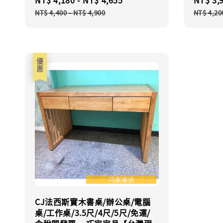
price
price
price
NT$ 4,400
-
NT$ 4,900
NT$ 4,20
優惠
CJ法西斯實木書桌/辦公桌/電腦
桌/工作桌/3.5尺/4尺/5尺/免運/