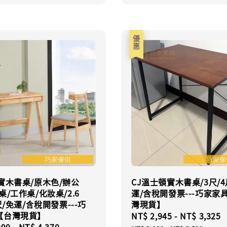
優惠
實木書桌/原木色/辦公
CJ溫士頓實木書桌/3尺/4
桌/工作桌/化妝桌/2.6
運/含稅開發票---巧家家
3尺/免運/含稅開發票---巧
灣現貨】
【台灣現貨】
Sale
NT$ 2,945
-
NT$ 3,325
990
-
NT$ 4,370
Regular