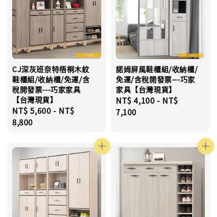
CJ深灰班奈特梧桐木紋
諾姆屏風鞋櫃組/收納櫃/
鞋櫃組/收納櫃/免運/含
免運/含稅開發票---巧家
稅開發票---巧家家具
家具【台灣現貨】
【台灣現貨】
Regular
NT$ 4,100
-
NT$
Regular
NT$ 5,600
-
NT$
price
7,100
price
8,800