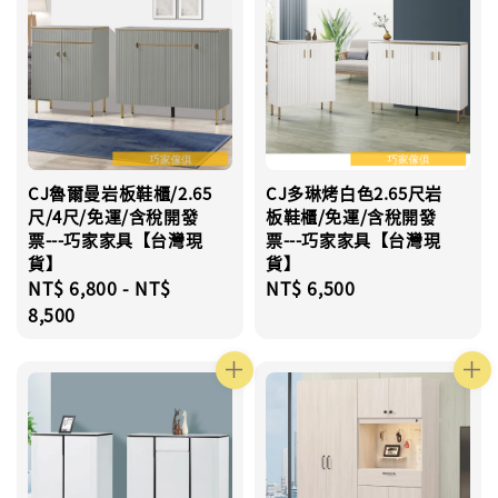
CJ魯爾曼岩板鞋櫃/2.65
CJ多琳烤白色2.65尺岩
尺/4尺/免運/含稅開發
板鞋櫃/免運/含稅開發
票---巧家家具【台灣現
票---巧家家具【台灣現
貨】
貨】
Regular
NT$ 6,800
-
NT$
Regular
NT$ 6,500
price
8,500
price