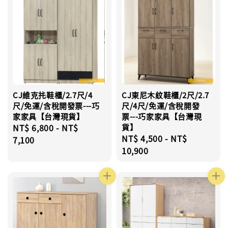
CJ維克扥鞋櫃/2.7尺/4
CJ東尼木紋鞋櫃/2尺/2.7
尺/免運/含稅開發票---巧
尺/4尺/免運/含稅開發
家家具【台灣現貨】
票---巧家家具【台灣現
Regular
NT$ 6,800
-
NT$
貨】
Regular
NT$ 4,500
-
NT$
price
7,100
price
10,900