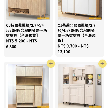
CJ特雷弗鞋櫃/2.7尺/4
CJ蓓莉北歐風鞋櫃/2.7
尺/免運/含稅開發票---巧
尺/4尺/免運/含稅開發
家家具【台灣現貨】
票---巧家家具【台灣現
Regular
NT$ 5,200
-
NT$
貨】
Regular
NT$ 9,700
-
NT$
price
6,800
price
13,100