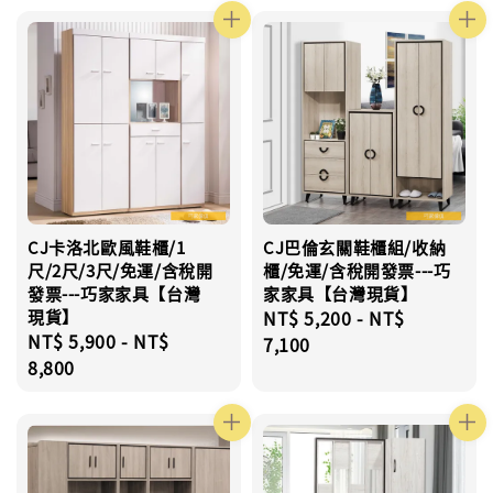
CJ卡洛北歐風鞋櫃/1
CJ巴倫玄關鞋櫃組/收納
尺/2尺/3尺/免運/含稅開
櫃/免運/含稅開發票---巧
發票---巧家家具【台灣
家家具【台灣現貨】
現貨】
Regular
NT$ 5,200
-
NT$
Regular
NT$ 5,900
-
NT$
price
7,100
price
8,800