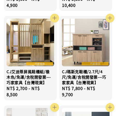
price
4,900
price
10,400
CJ艾迪蒂屏風鞋櫃組/橡
CJ瑪斯克鞋櫃/2.7尺/4
木色/免運/含稅開發票---
尺/免運/含稅開發票---巧
巧家家具【台灣現貨】
家家具【台灣現貨】
Regular
NT$ 2,700
-
NT$
Regular
NT$ 7,800
-
NT$
price
8,500
price
9,700