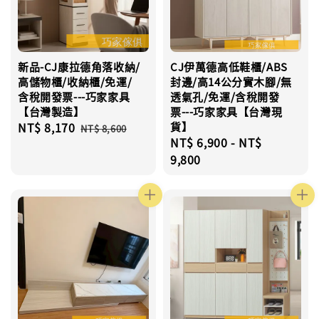
新品-CJ康拉德角落收納/
CJ伊萬德高低鞋櫃/ABS
高儲物櫃/收納櫃/免運/
封邊/高14公分實木腳/無
含稅開發票---巧家家具
透氣孔/免運/含稅開發
【台灣製造】
票---巧家家具【台灣現
Sale
NT$ 8,170
Regular
貨】
NT$ 8,600
Regular
NT$ 6,900
-
NT$
price
price
price
9,800