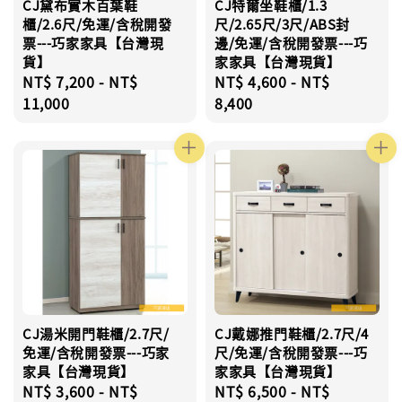
CJ黛布實木百葉鞋
CJ特爾坐鞋櫃/1.3
櫃/2.6尺/免運/含稅開發
尺/2.65尺/3尺/ABS封
票---巧家家具【台灣現
邊/免運/含稅開發票---巧
貨】
家家具【台灣現貨】
Regular
NT$ 7,200
-
NT$
Regular
NT$ 4,600
-
NT$
price
11,000
price
8,400
CJ湯米開門鞋櫃/2.7尺/
CJ戴娜推門鞋櫃/2.7尺/4
免運/含稅開發票---巧家
尺/免運/含稅開發票---巧
家具【台灣現貨】
家家具【台灣現貨】
Regular
NT$ 3,600
-
NT$
Regular
NT$ 6,500
-
NT$