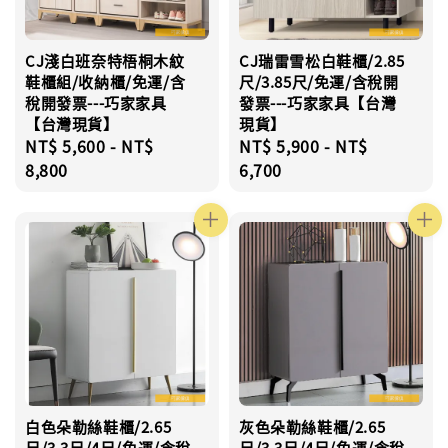
CJ淺白班奈特梧桐木紋
CJ瑞雷雪松白鞋櫃/2.85
鞋櫃組/收納櫃/免運/含
尺/3.85尺/免運/含稅開
稅開發票---巧家家具
發票---巧家家具【台灣
【台灣現貨】
現貨】
Regular
NT$ 5,600
-
NT$
Regular
NT$ 5,900
-
NT$
price
8,800
price
6,700
白色朵勒絲鞋櫃/2.65
灰色朵勒絲鞋櫃/2.65
尺/3.3尺/4尺/免運/含稅
尺/3.3尺/4尺/免運/含稅