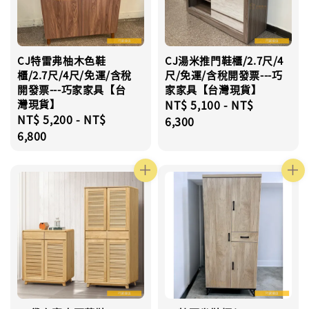
CJ特雷弗柚木色鞋
CJ湯米推門鞋櫃/2.7尺/4
櫃/2.7尺/4尺/免運/含稅
尺/免運/含稅開發票---巧
開發票---巧家家具【台
家家具【台灣現貨】
灣現貨】
Regular
NT$ 5,100
-
NT$
Regular
NT$ 5,200
-
NT$
price
6,300
price
6,800