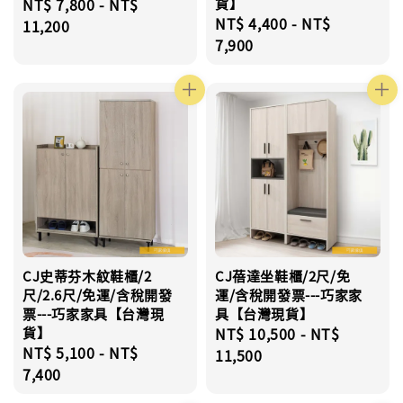
Regular
NT$ 7,800
-
NT$
貨】
Regular
NT$ 4,400
-
NT$
price
11,200
price
7,900
CJ史蒂芬木紋鞋櫃/2
CJ蓓達坐鞋櫃/2尺/免
尺/2.6尺/免運/含稅開發
運/含稅開發票---巧家家
票---巧家家具【台灣現
具【台灣現貨】
貨】
Regular
NT$ 10,500
-
NT$
Regular
NT$ 5,100
-
NT$
price
11,500
price
7,400