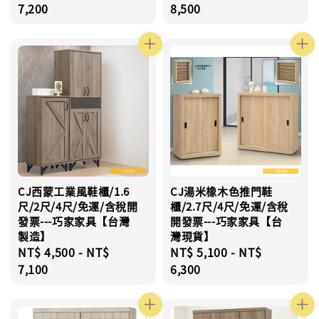
price
7,200
price
8,500
CJ西蒙工業風鞋櫃/1.6
CJ湯米橡木色推門鞋
尺/2尺/4尺/免運/含稅開
櫃/2.7尺/4尺/免運/含稅
發票---巧家家具【台灣
開發票---巧家家具【台
製造】
灣現貨】
Regular
NT$ 4,500
-
NT$
Regular
NT$ 5,100
-
NT$
price
7,100
price
6,300