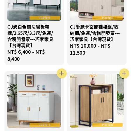
CJ烤白色康尼岩板鞋
CJ愛麗卡玄關鞋櫃組/收
櫃/2.65尺/3.3尺/免運/
納櫃/免運/含稅開發票---
含稅開發票---巧家家具
巧家家具【台灣現貨】
【台灣現貨】
Regular
NT$ 10,000
-
NT$
Regular
NT$ 6,400
-
NT$
price
11,500
price
8,400