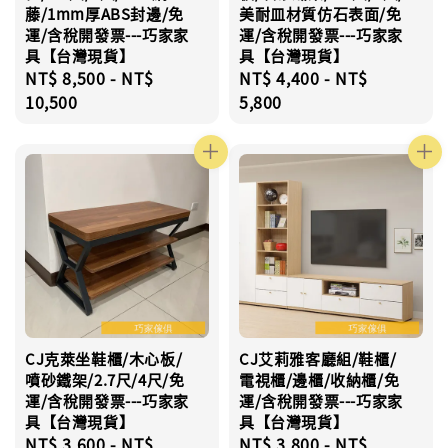
藤/1mm厚ABS封邊/免
美耐皿材質仿石表面/免
運/含稅開發票---巧家家
運/含稅開發票---巧家家
具【台灣現貨】
具【台灣現貨】
Regular
NT$ 8,500
-
NT$
Regular
NT$ 4,400
-
NT$
price
10,500
price
5,800
CJ克萊坐鞋櫃/木心板/
CJ艾莉雅客廳組/鞋櫃/
噴砂鐵架/2.7尺/4尺/免
電視櫃/邊櫃/收納櫃/免
運/含稅開發票---巧家家
運/含稅開發票---巧家家
具【台灣現貨】
具【台灣現貨】
Regular
NT$ 3,600
-
NT$
Regular
NT$ 3,800
-
NT$