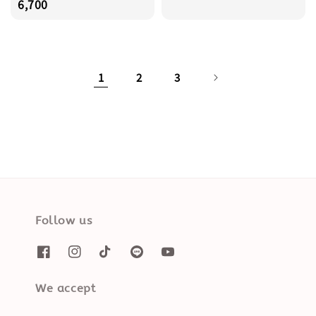
price
6,700
1
2
3
Follow us
We accept