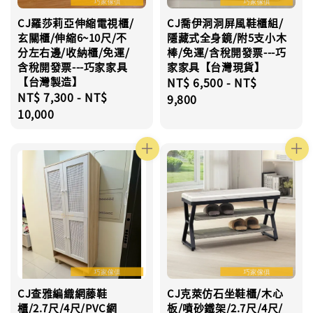
CJ羅莎莉亞伸縮電視櫃/
CJ喬伊洞洞屏風鞋櫃組/
玄關櫃/伸縮6~10尺/不
隱藏式全身鏡/附5支小木
分左右邊/收納櫃/免運/
棒/免運/含稅開發票---巧
含稅開發票---巧家家具
家家具【台灣現貨】
【台灣製造】
Regular
NT$ 6,500
-
NT$
Regular
NT$ 7,300
-
NT$
price
9,800
price
10,000
CJ查雅編織網藤鞋
CJ克萊仿石坐鞋櫃/木心
櫃/2.7尺/4尺/PVC網
板/噴砂鐵架/2.7尺/4尺/