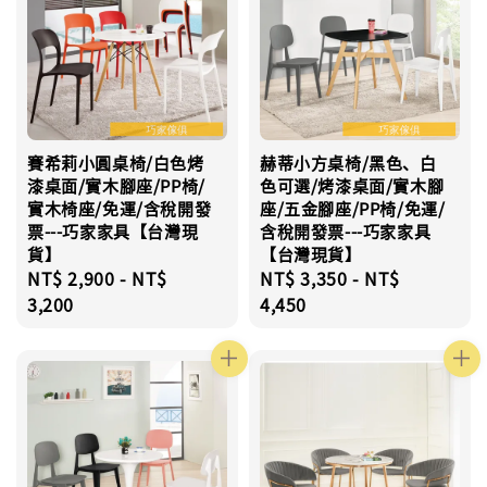
賽希莉小圓桌椅/白色烤
赫蒂小方桌椅/黑色、白
漆桌面/實木腳座/PP椅/
色可選/烤漆桌面/實木腳
實木椅座/免運/含稅開發
座/五金腳座/PP椅/免運/
票---巧家家具【台灣現
含稅開發票---巧家家具
貨】
【台灣現貨】
Regular
NT$ 2,900
-
NT$
Regular
NT$ 3,350
-
NT$
price
3,200
price
4,450