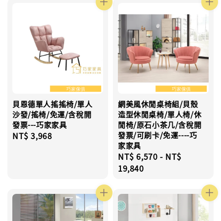
貝恩德單人搖搖椅/單人
網美風休閒桌椅組/貝殼
沙發/搖椅/免運/含稅開
造型休閒桌椅/單人椅/休
發票---巧家家具
閒椅/原石小茶几/含稅開
Regular
NT$ 3,968
發票/可刷卡/免運----巧
家家具
price
Regular
NT$ 6,570
-
NT$
price
19,840