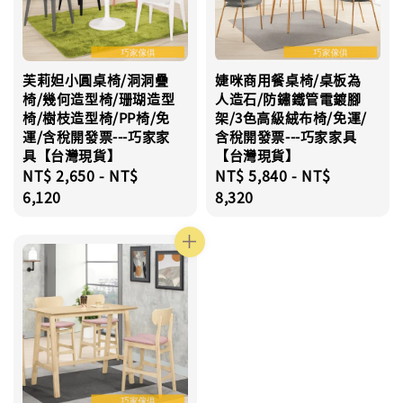
芙莉妲小圓桌椅/洞洞疊
婕咪商用餐桌椅/桌板為
椅/幾何造型椅/珊瑚造型
人造石/防鏽鐵管電鍍腳
椅/樹枝造型椅/PP椅/免
架/3色高級絨布椅/免運/
運/含稅開發票---巧家家
含稅開發票---巧家家具
具【台灣現貨】
【台灣現貨】
Regular
NT$ 2,650
-
NT$
Regular
NT$ 5,840
-
NT$
price
6,120
price
8,320