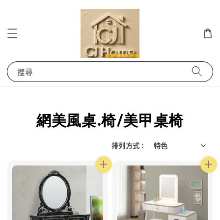
搜尋
網美風桌.椅/美甲桌椅
排列方式 :