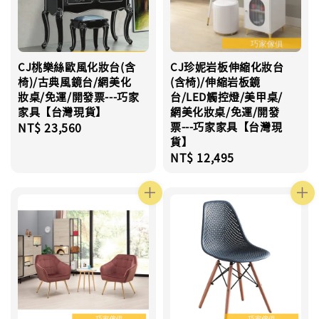
CJ桃樂絲歐風化妝台(含
CJ珍妮岩板伸縮化妝台
椅)/古典風鏡台/網美化
(含椅)/伸縮岩板鏡
妝桌/免運/開發票---巧家
台/LED觸控燈/美甲桌/
家具【台灣現貨】
網美化妝桌/免運/開發
Regular
NT$ 23,560
票---巧家家具【台灣現
貨】
price
Regular
NT$ 12,495
price