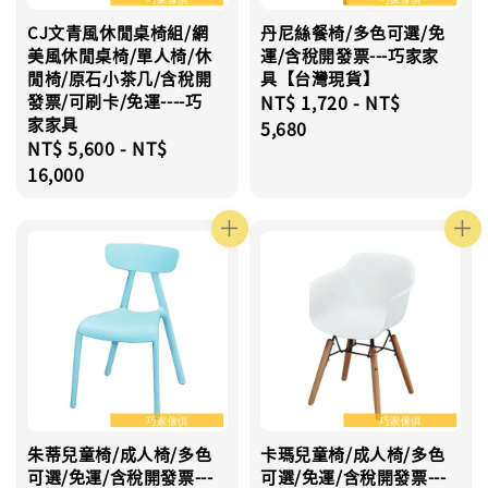
CJ文青風休閒桌椅組/網
丹尼絲餐椅/多色可選/免
美風休閒桌椅/單人椅/休
運/含稅開發票---巧家家
閒椅/原石小茶几/含稅開
具【台灣現貨】
發票/可刷卡/免運----巧
Regular
NT$ 1,720
-
NT$
家家具
price
5,680
Regular
NT$ 5,600
-
NT$
price
16,000
朱蒂兒童椅/成人椅/多色
卡瑪兒童椅/成人椅/多色
可選/免運/含稅開發票---
可選/免運/含稅開發票---