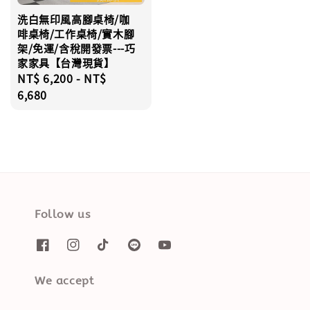
洗白無印風高腳桌椅/咖
啡桌椅/工作桌椅/實木腳
架/免運/含稅開發票---巧
家家具【台灣現貨】
Regular
NT$ 6,200
-
NT$
price
6,680
Follow us
We accept