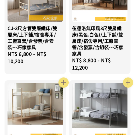
CJ-3尺方管雙層鐵床/雙
伍德洛無印風3尺雙層鐵
層床/上下舖/宿舍專用/
床(黑色.白色)/上下舖/雙
工廠直營/含發票/含安
層床/宿舍專用/工廠直
裝---巧家家具
營/含發票/含組裝---巧家
Regular
NT$ 6,800
-
NT$
家具
Regular
NT$ 8,800
-
NT$
price
10,200
price
12,200