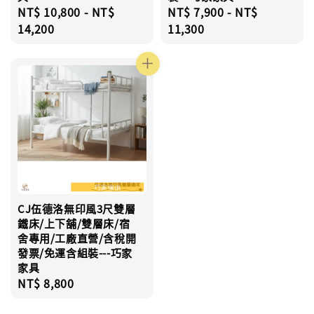
Regular
NT$ 10,800
-
NT$
Regular
NT$ 7,900
-
NT$
price
14,200
price
11,300
CJ伍德洛無印風3尺雙層
鐵床/上下舖/雙層床/宿
舍專用/工廠直營/含稅開
發票/免運含組裝---巧家
家具
Regular
NT$ 8,800
price