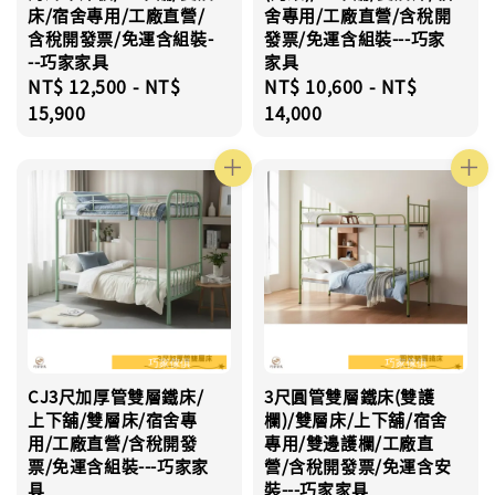
床/宿舍專用/工廠直營/
舍專用/工廠直營/含稅開
含稅開發票/免運含組裝-
發票/免運含組裝---巧家
--巧家家具
家具
Regular
NT$ 12,500
-
NT$
Regular
NT$ 10,600
-
NT$
price
15,900
price
14,000
CJ3尺加厚管雙層鐵床/
3尺圓管雙層鐵床(雙護
上下舖/雙層床/宿舍專
欄)/雙層床/上下舖/宿舍
用/工廠直營/含稅開發
專用/雙邊護欄/工廠直
票/免運含組裝---巧家家
營/含稅開發票/免運含安
具
裝---巧家家具