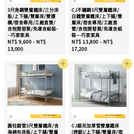
3尺角鋼雙層鐵床/三分床
CJ不鏽鋼3尺雙層鐵床/
板/上下舖/雙層床/雙護
白鐵雙層鐵床/上下舖/雙
欄/宿舍專用/工廠直營/
層床/宿舍專用/工廠直
含稅開發票/免運含組裝-
營/含稅開發票/免運含組
--巧家家具
裝---巧家家具
Regular
NT$ 9,600
-
NT$
Regular
NT$ 13,800
-
NT$
price
13,000
price
17,200
圓柱銀管3尺雙層鐵床/含
CJ銀灰加厚管雙層鐵床
海綿布床板/上下舖/雙層
(烤銀)/上下舖/雙層床/宿