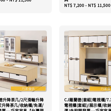
Regular
NT$ 7,200
-
NT$ 11,500
price
德升降茶几/2尺滑輪升降
CJ羅蘭德(套組)電視櫃/7.
尺升降茶几/收納櫃/免運/
電視櫃(套組)/展示櫃/收
票---巧家家具【台灣現
運/含稅開發票---巧家家