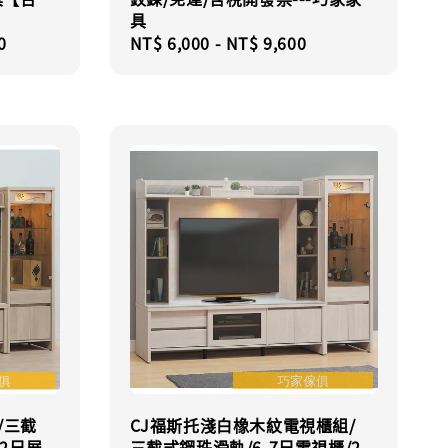
具
0
Regular
NT$ 6,000
-
NT$ 9,600
price
/三截
CJ福斯托淺白橡木紋電視櫃組/
/2尺展
三截式鋼珠滑軌/6-7尺電視櫃/2