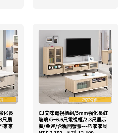
price
m強化長
CJ艾咪電視櫃組/5mm強化長虹
.3尺展
玻璃/5~6.6尺電視櫃/2.3尺展示
-巧家家
櫃/免運/含稅開發票---巧家家具
Regular
NT$ 7,700
-
NT$ 12,400