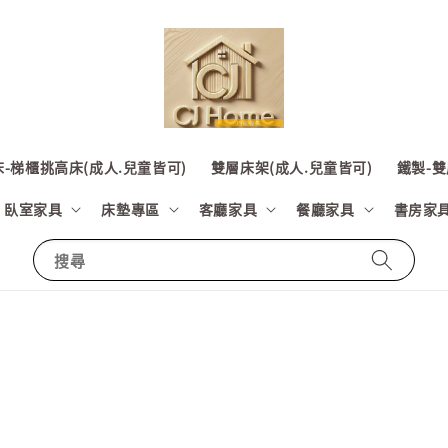
-梯櫃挑高床(成人.兒童皆可)
雙層床架(成人.兒童皆可)
鐵製-雙
臥室家具
床墊專區
客廳家具
餐廳家具
書房家
搜尋