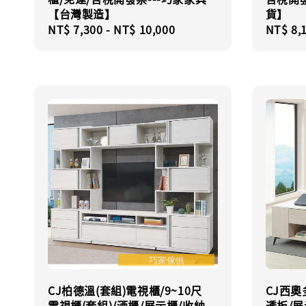
【台灣製造】
貨】
Regular
NT$ 7,300
-
NT$ 10,000
Regula
NT$ 8,
price
price
CJ柏德溫(套組)電視櫃/9~10尺
CJ西奧
電視櫃(套組)/酒櫃/展示櫃/收納
透板/展