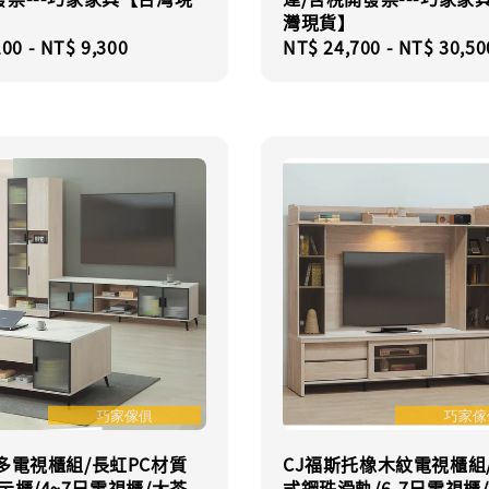
灣現貨】
r
100
-
NT$ 9,300
Regular
NT$ 24,700
-
NT$ 30,50
price
多電視櫃組/長虹PC材質
CJ福斯托橡木紋電視櫃組
示櫃/4~7尺電視櫃/大茶
式鋼珠滑軌/6-7尺電視櫃