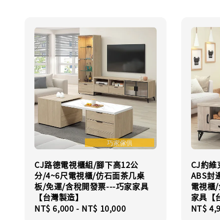
CJ路德電視櫃組/腳下高12公
CJ約維
分/4~6尺電視櫃/仿石面茶几桌
ABS封
板/免運/含稅開發票---巧家家具
電視櫃/
【台灣製造】
家具【
Regular
NT$ 6,000
-
NT$ 10,000
Regula
NT$ 4,
price
price