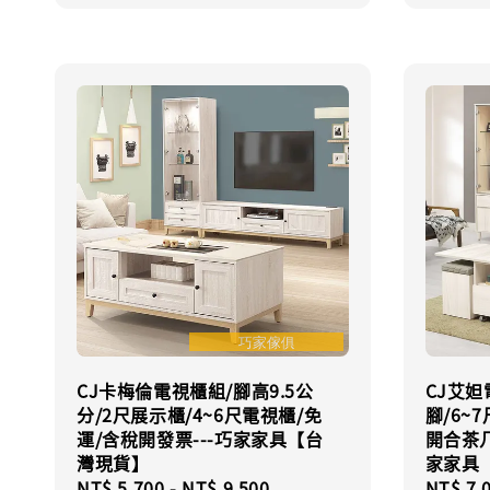
CJ卡梅倫電視櫃組/腳高9.5公
CJ艾妲
分/2尺展示櫃/4~6尺電視櫃/免
腳/6~
運/含稅開發票---巧家家具【台
開合茶几
灣現貨】
家家具
Regular
NT$ 5,700
-
NT$ 9,500
Regula
NT$ 7,