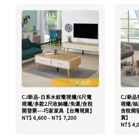
CJ新品-日系木紋電視櫃/6尺電
CJ新品
視櫃/多款2尺收納櫃/免運/含稅
視櫃/抽
開發票---巧家家具【台灣現貨】
含稅開發
貨】
Regular
NT$ 6,600
-
NT$ 7,200
Regula
NT$ 4,
price
price