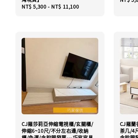
Regular
NT$ 5,300
-
NT$ 11,100
price
price
CJ羅莎莉亞伸縮電視櫃/玄關櫃/
CJ羅蘭
伸縮6~10尺/不分左右邊/收納
茶几/4
櫃/免運/含稅開發票---巧家家具
含稅開發