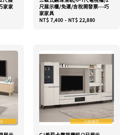
-巧家家
尺展示櫃/免運/含稅開發票---巧
家家具
Regular
NT$ 7,400
-
NT$ 22,880
price
玻門展示
CJ希莉卡電視櫃組/2尺展示