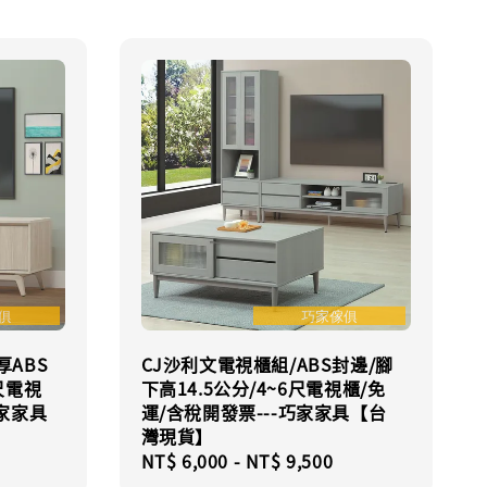
厚ABS
CJ沙利文電視櫃組/ABS封邊/腳
尺電視
下高14.5公分/4~6尺電視櫃/免
巧家家具
運/含稅開發票---巧家家具【台
灣現貨】
Regular
NT$ 6,000
-
NT$ 9,500
price