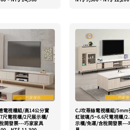
price
德電視櫃組/高14公分實
CJ坎蒂絲電視櫃組/5m
~7尺電視櫃/2尺展示櫃/
虹玻璃/5~6.6尺電視櫃/2
稅開發票---巧家家具
示櫃/免運/含稅開發票--
具
r
600
-
NT$ 11,300