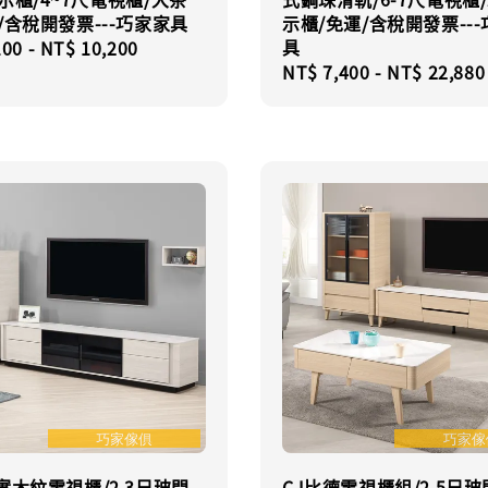
/含稅開發票---巧家家具
示櫃/免運/含稅開發票--
具
r
100
-
NT$ 10,200
Regular
NT$ 7,400
-
NT$ 22,880
price
實木紋電視櫃/2.3尺玻門
CJ比德電視櫃組/2.5尺