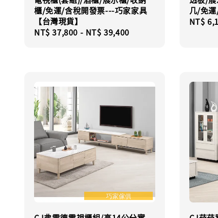
櫃/免運/含稅開發票---巧家家具
几/免運
【台灣現貨】
Regula
NT$ 6,
Regular
NT$ 37,800
-
NT$ 39,400
price
price
CJ弗雷德電視櫃組/高14公分實
CJ菈菈