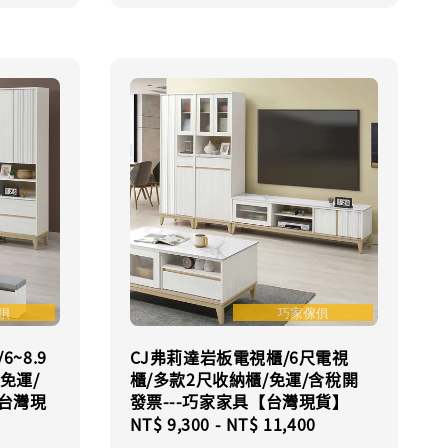
~8.9
CJ弗莉達岩板電視櫃/6尺電視
免運/
櫃/多款2尺收納櫃/免運/含稅開
【台灣現
發票---巧家家具【台灣現貨】
Regular
NT$ 9,300
-
NT$ 11,400