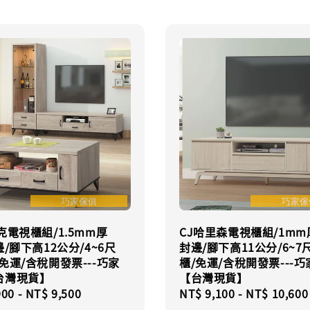
克電視櫃組/1.5mm厚
CJ哈里森電視櫃組/1mm
邊/腳下高12公分/4~6尺
封邊/腳下高11公分/6~7
免運/含稅開發票---巧家
櫃/免運/含稅開發票---
台灣現貨】
【台灣現貨】
r
900
-
NT$ 9,500
Regular
NT$ 9,100
-
NT$ 10,600
price