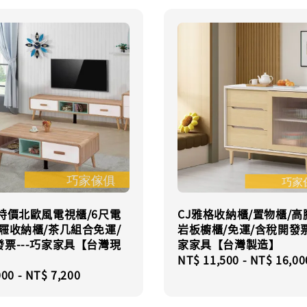
特價北歐風電視櫃/6尺電
CJ雅格收納櫃/置物櫃/高
屜收納櫃/茶几組合免運/
岩板櫥櫃/免運/含稅開發票
票---巧家家具【台灣現
家家具【台灣製造】
Regular
NT$ 11,500
-
NT$ 16,00
r
000
-
NT$ 7,200
price