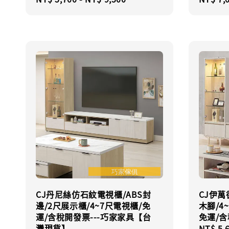
price
price
CJ丹尼絲仿石紋電視櫃/ABS封
CJ伊萬
邊/2尺展示櫃/4~7尺電視櫃/免
木腳/4
運/含稅開發票---巧家家具【台
免運/含
灣現貨】
Regula
NT$ 5,