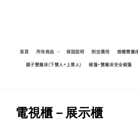
首頁
所有商品
保固說明
附加費用
梯櫃雙層床
親子雙層床(下雙人+上單人)
帳篷~雙層床安全帳篷
電視櫃－展示櫃