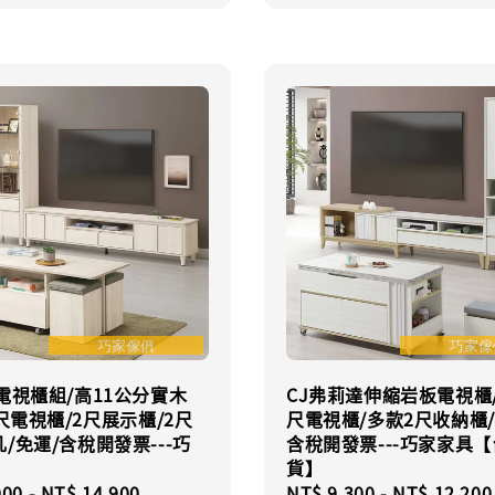
電視櫃組/高11公分實木
CJ弗莉達伸縮岩板電視櫃/6
7尺電視櫃/2尺展示櫃/2尺
尺電視櫃/多款2尺收納櫃/
/免運/含稅開發票---巧
含稅開發票---巧家家具
貨】
r
000
-
NT$ 14,900
Regular
NT$ 9,300
-
NT$ 12,200