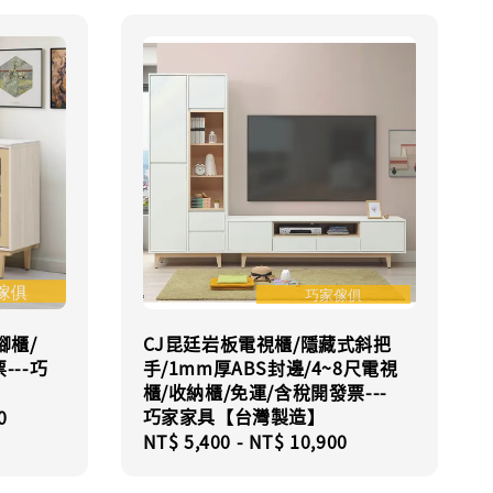
腳櫃/
CJ昆廷岩板電視櫃/隱藏式斜把
---巧
手/1mm厚ABS封邊/4~8尺電視
櫃/收納櫃/免運/含稅開發票---
巧家家具【台灣製造】
0
Regular
NT$ 5,400
-
NT$ 10,900
price