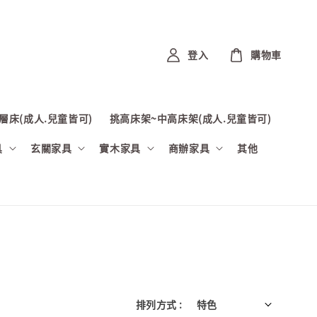
登入
購物車
層床(成人.兒童皆可)
挑高床架~中高床架(成人.兒童皆可)
具
玄關家具
實木家具
商辦家具
其他
排列方式 :