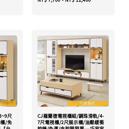
price
3~9尺
CJ羅蘭德電視櫃組/鋼珠滑軌/4-
納櫃/免
7尺電視櫃/2尺展示櫃/油壓緩衝
具【台
鉸鍊/免運/含稅開發票---巧家家