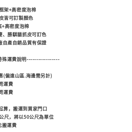
木框架+高密度泡棉
抓皮皆可訂製顏色
分底+高密度泡棉
尚慶、勝騏貓抓皮可訂色
工廠自產自銷品質有保證
--特殊運費說明-----------------
(偏遠山區.海邊需另計)
問運費
問運費
起算，搬運到買家門口
公尺，將以50公尺為單位
元搬運費