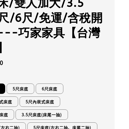
床/雙人加大/3.5
5尺/6尺/免運/含稅開
---巧家家具【台灣
】
0
5尺床底
6尺床底
崁式床底
5尺內崁式床底
床底
3.5尺床底(床尾一抽)
(左右二抽)
5尺床底(左右二抽、床尾二抽)