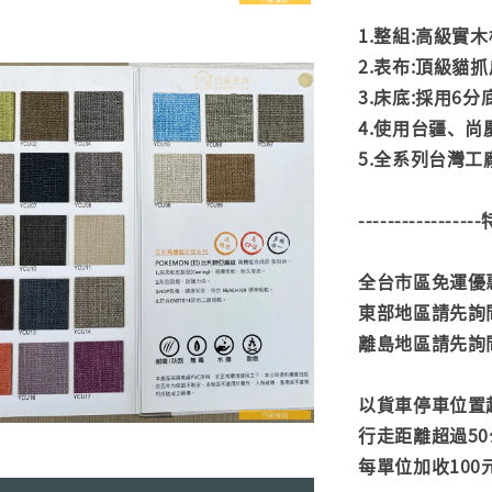
1.整組:高級實
2.表布:頂級貓
3.床底:採用6
4.使用台疆、
5.全系列台灣
---------------
全台市區免運優惠
東部地區請先詢
離島地區請先詢
以貨車停車位置
行走距離超過50
每單位加收100