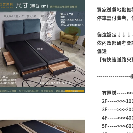
買家送貨地點如
停車需付費者，
偏遠認定↓↓↓
依內政部研考會
偏遠
【有快速道路只要
---------------
有電梯----->
2F----->>>1
3F----->>>2
4F----->>>4
5F----->>>6