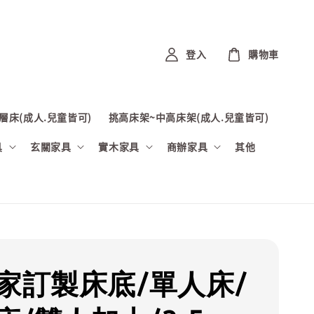
登入
購物車
層床(成人.兒童皆可)
挑高床架~中高床架(成人.兒童皆可)
具
玄關家具
實木家具
商辦家具
其他
巧家訂製床底/單人床/