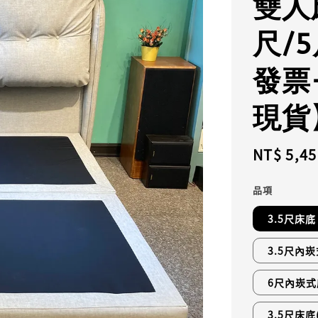
雙人
尺/
發票
現貨
Regular
NT$ 5,45
price
品項
3.5尺床底
3.5尺內
6尺內崁式
3.5尺床底