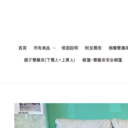
首頁
所有商品
保固說明
附加費用
梯櫃雙層床
親子雙層床(下雙人+上單人)
帳篷~雙層床安全帳篷