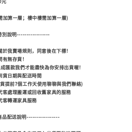
00元
階需加算一層；樓中樓需加算一層)
--特別說明-----------------
閱關於我賣場規則，同意後在下標！
詢問有無存貨！
內完成匯款我們才能盡快為你安排出貨喔！
司到貨日期與配送時間
到貨提前7個工作天使用聊聊與我們聯絡)
供代客處理搬運或回收舊家具的服務
供代客轉運家具服務
--商品配送說明-----------------