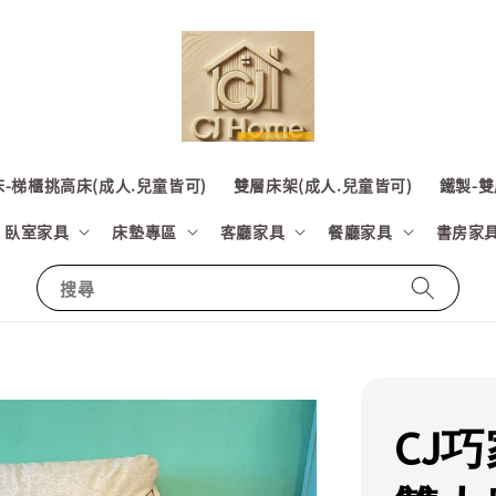
-梯櫃挑高床(成人.兒童皆可)
雙層床架(成人.兒童皆可)
鐵製-雙
臥室家具
床墊專區
客廳家具
餐廳家具
書房家
搜尋
CJ