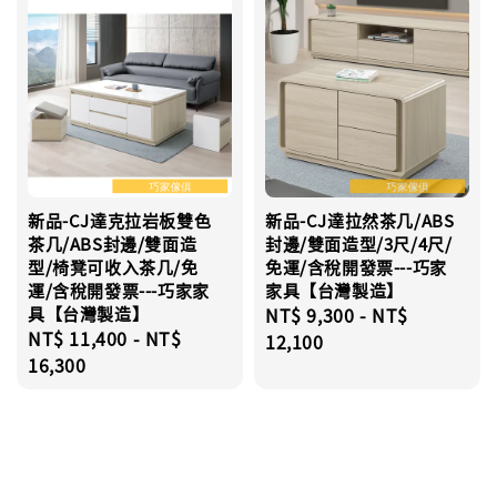
新品-CJ達克拉岩板雙色
新品-CJ達拉然茶几/ABS
茶几/ABS封邊/雙面造
封邊/雙面造型/3尺/4尺/
型/椅凳可收入茶几/免
免運/含稅開發票---巧家
運/含稅開發票---巧家家
家具【台灣製造】
具【台灣製造】
Regular
NT$ 9,300
-
NT$
Regular
NT$ 11,400
-
NT$
price
12,100
price
16,300