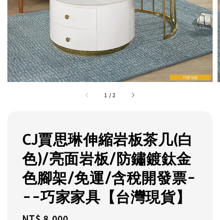
1
/
2
CJ賈思琳伸縮岩板茶几(白
色)/亮面岩板/防鏽鍍鈦金
色腳架/免運/含稅開發票-
--巧家家具【台灣現貨】
Regular
NT$ 8,000