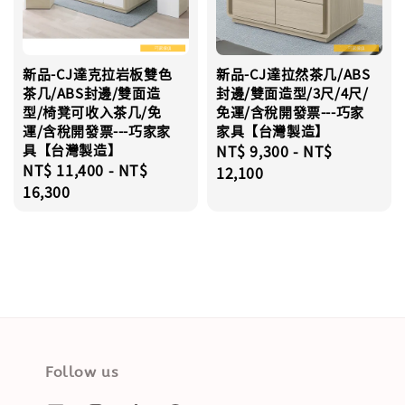
新品-CJ達克拉岩板雙色
新品-CJ達拉然茶几/ABS
茶几/ABS封邊/雙面造
封邊/雙面造型/3尺/4尺/
型/椅凳可收入茶几/免
免運/含稅開發票---巧家
運/含稅開發票---巧家家
家具【台灣製造】
具【台灣製造】
Regular
NT$ 9,300
-
NT$
Regular
NT$ 11,400
-
NT$
price
12,100
price
16,300
Follow us