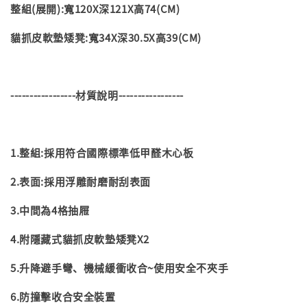
整組(展開):寬120X深121X高74(CM)
貓抓皮軟墊矮凳:寬34X深30.5X高39(CM)
-----------------材質說明-----------------
1.整組:採用符合國際標準低甲醛木心板
2.表面:採用浮雕耐磨耐刮表面
3.中間為4格抽屜
4.附隱藏式貓抓皮軟墊矮凳X2
5.升降避手彎、機械緩衝收合~使用安全不夾手
6.防撞擊收合安全裝置