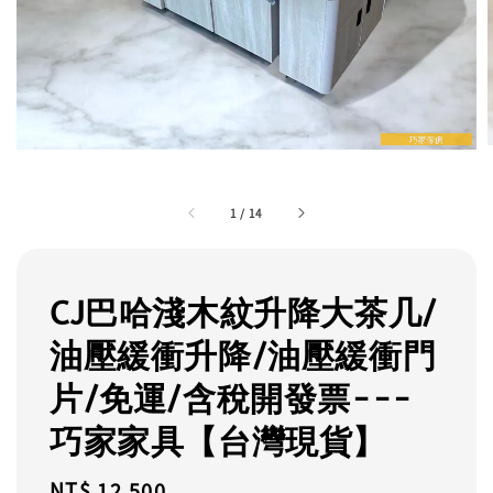
1
/
14
CJ巴哈淺木紋升降大茶几/
油壓緩衝升降/油壓緩衝門
片/免運/含稅開發票---
巧家家具【台灣現貨】
Regular
NT$ 12,500