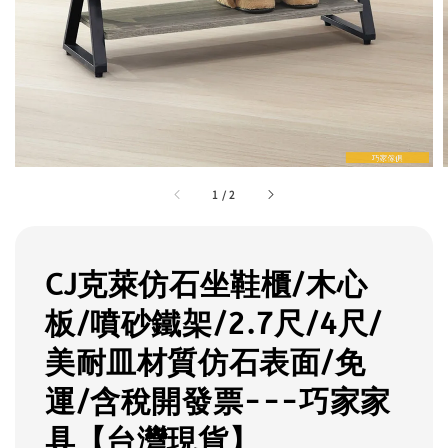
1
/
2
CJ克萊仿石坐鞋櫃/木心
板/噴砂鐵架/2.7尺/4尺/
美耐皿材質仿石表面/免
運/含稅開發票---巧家家
具【台灣現貨】