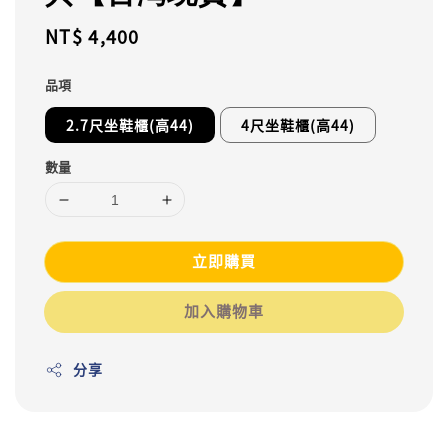
Regular
NT$ 4,400
price
品項
2.7尺坐鞋櫃(高44)
4尺坐鞋櫃(高44)
數量
立即購買
加入購物車
分享