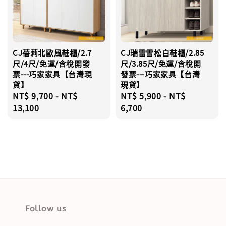
CJ蓓莉北歐風鞋櫃/2.7
CJ瑞雷雪松白鞋櫃/2.85
尺/4尺/免運/含稅開發
尺/3.85尺/免運/含稅開
票---巧家家具【台灣現
發票---巧家家具【台灣
貨】
現貨】
Regular
NT$ 9,700
-
NT$
Regular
NT$ 5,900
-
NT$
price
13,100
price
6,700
Follow us