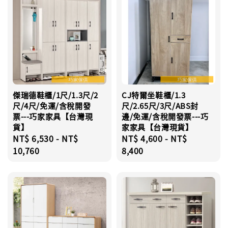
傑瑞德鞋櫃/1尺/1.3尺/2
CJ特爾坐鞋櫃/1.3
尺/4尺/免運/含稅開發
尺/2.65尺/3尺/ABS封
票---巧家家具【台灣現
邊/免運/含稅開發票---巧
貨】
家家具【台灣現貨】
Regular
NT$ 6,530
-
NT$
Regular
NT$ 4,600
-
NT$
price
10,760
price
8,400