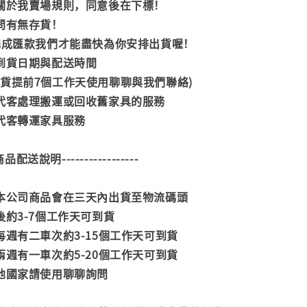
閱關於我賣場規則，同意後在下標！
詢問有無存貨！
內完成匯款我們才能盡快為你安排出貨喔！
司到貨日期與配送時間
到貨提前7個工作天使用聊聊與我們聯絡)
供代客處理搬運或回收舊家具的服務
供代客轉運家具服務
--商品配送說明-----------------
款本公司商品會在三天內出貨至物流碼頭
後約3-7個工作天可到貨
每週有二車次約3-15個工作天可到貨
兩週有一車次約5-20個工作天可到貨
其他國家請使用聊聊詢問