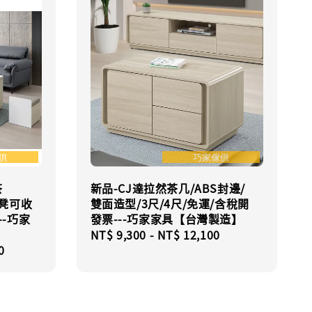
茶
新品-CJ達拉然茶几/ABS封邊/
椅凳可收
雙面造型/3尺/4尺/免運/含稅開
--巧家
發票---巧家家具【台灣製造】
Regular
NT$ 9,300
-
NT$ 12,100
0
price