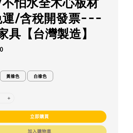
/不怕水全木心板材
免運/含稅開發票---
家具【台灣製造】
0
黃橡色
白橡色
立即購買
加入購物車