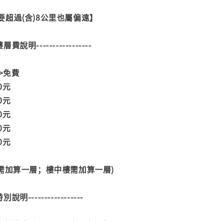
超過(含)8公里也屬偏遠】
--樓層費說明-----------------
>>免費
00元
00元
00元
00元
00元
階需加算一層；樓中樓需加算一層)
--特別說明-----------------