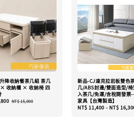
亞升降收納餐茶几組 茶几
新品-CJ達克拉岩板雙色
 × 收納櫃 × 收納椅 四
几/ABS封邊/雙面造型/
計
入茶几/免運/含稅開發票-
家具【台灣製造】
,800
Regular
NT$ 15,000
Regular
NT$ 11,400
-
NT$ 16,30
price
price