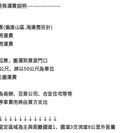
--特殊運費說明-----------------
(偏遠山區.海邊需另計)
問運費
問運費
起算，搬運到買家門口
公尺，將以50公尺為單位
元搬運費
為商辦、百貨公司、合宜住宅等等
停車費用將由買方支出
↓↓↓↓↓↓↓↓↓↓↓↓
認定區域為主與距離國道1、國道3交流道8公里外皆屬