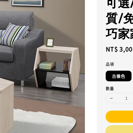
可選
質/
巧家
Regular
NT$ 3,00
price
品項
古橡色
數量