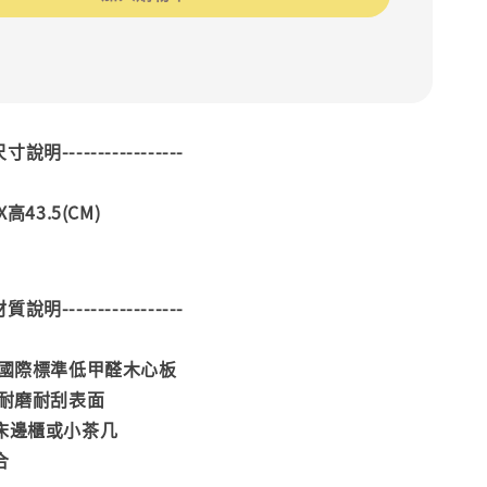
--尺寸說明-----------------
高43.5(CM)
--材質說明-----------------
合國際標準低甲醛木心板
雕耐磨耐刮表面
當床邊櫃或小茶几
合