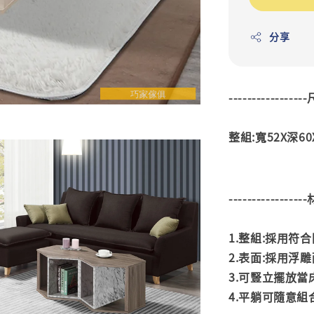
分享
---------------
整組:寬52X深60X
---------------
1.整組:採用符
2.表面:採用浮
3.可豎立擺放
4.平躺可隨意組