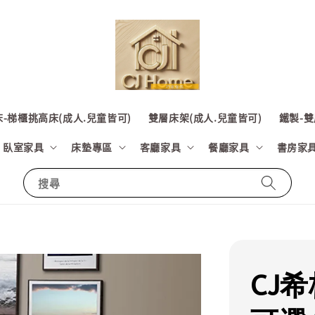
-梯櫃挑高床(成人.兒童皆可)
雙層床架(成人.兒童皆可)
鐵製-雙
臥室家具
床墊專區
客廳家具
餐廳家具
書房家
搜尋
CJ