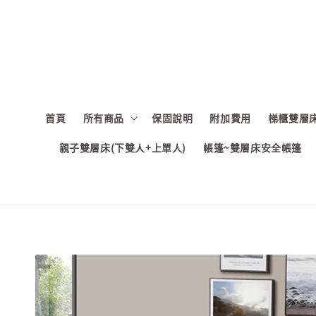
首頁
所有商品
保固說明
附加費用
梯櫃雙層床
親子雙層床(下雙人+上單人)
帳篷~雙層床安全帳篷