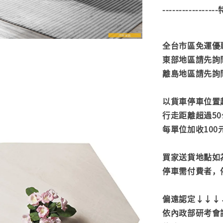
---------------
全台市區免運優惠
東部地區請先詢
離島地區請先詢
以貨車停車位置
行走距離超過50
每單位加收100
買家送貨地點如
停車需付費者，
偏遠認定↓↓↓
依內政部研考會