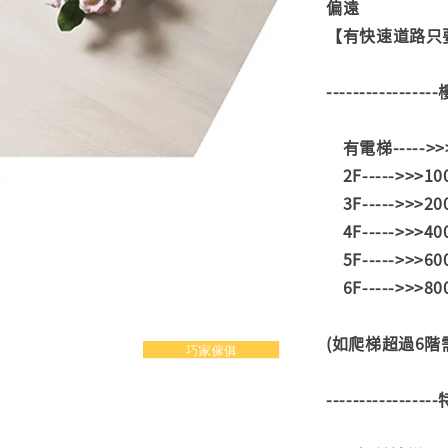
偏遠
【有快速道路只要
---------------
有電梯----->
2F----->>>1
3F----->>>2
4F----->>>4
5F----->>>6
6F----->>>8
(如爬梯超過6
---------------