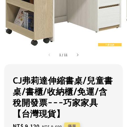
1
/
11
CJ弗莉達伸縮書桌/兒童書
桌/書櫃/收納櫃/免運/含
稅開發票---巧家家具
【台灣現貨】
Sale
NT$ 9,120
Regular
優惠
NT$ 9,600