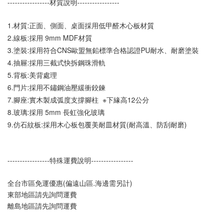
-----------------材質說明-----------------
1.材質:正面、側面、桌面採用低甲醛木心板材質
2.線板:採用 9mm MDF材質
3.塗裝:採用符合CNS歐盟無鉛標準合格認證PU耐水、耐磨塗裝
4.抽屜:採用三截式快拆鋼珠滑軌
5.背板:美背處理
6.門片:採用不鏽鋼油壓緩衝鉸鍊
7.腳座:實木製成弧度支撐腳柱  ※下緣高12公分
8.玻璃:採用 5mm 長虹強化玻璃
9.仿石紋板:採用木心板包覆美耐皿材質(耐高溫、防刮耐磨)
-----------------特殊運費說明-----------------
全台市區免運優惠(偏遠山區.海邊需另計)
東部地區請先詢問運費
離島地區請先詢問運費