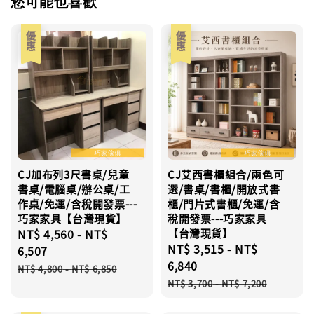
您可能也喜歡
優惠
優惠
CJ加布列3尺書桌/兒童
CJ艾西書櫃組合/兩色可
書桌/電腦桌/辦公桌/工
選/書桌/書櫃/開放式書
作桌/免運/含稅開發票---
櫃/門片式書櫃/免運/含
巧家家具【台灣現貨】
稅開發票---巧家家具
Sale
NT$ 4,560
-
NT$
【台灣現貨】
Sale
NT$ 3,515
-
NT$
price
6,507
price
6,840
Regular
NT$ 4,800
-
NT$ 6,850
Regular
price
NT$ 3,700
-
NT$ 7,200
price