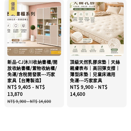
優惠
新品-CJ沐川收納書櫃/開
頂級天然乳膠床墊｜天絲
放收納書櫃/置物收納櫃/
親膚表布｜高回彈支撐｜
免運/含稅開發票---巧家
薄型床墊｜兒童床適用
家具【台灣製造】
免運---巧家家具
Sale
NT$ 9,405
-
NT$
Regular
NT$ 9,900
-
NT$
price
13,870
price
14,600
Regular
NT$ 9,900
-
NT$ 14,600
price