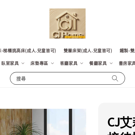
-梯櫃挑高床(成人.兒童皆可)
雙層床架(成人.兒童皆可)
鐵製-雙
臥室家具
床墊專區
客廳家具
餐廳家具
書房家
搜尋
CJ