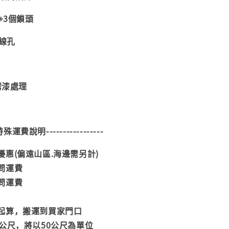
+3個鎖頭
電線孔
烤漆處理
--特殊運費說明-----------------
惠(偏遠山區.海邊需另計)
問運費
問運費
起算，搬運到買家門口
公尺，將以50公尺為單位