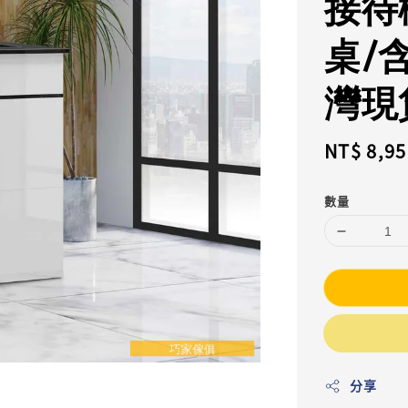
接待
桌/
灣現
Sale
NT$ 8,95
price
數量
分享