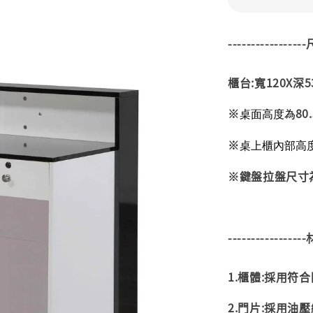
---------------
櫃台:寬120X深53
※
80
桌面高度為
※
桌上櫃內部高
※鍵盤拉盤尺寸為
---------------
1.櫃體:採用符
2.門片:採用油