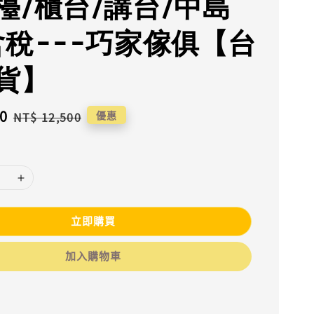
檯/櫃台/講台/中島
含稅---巧家傢俱【台
貨】
0
Regular
優惠
NT$ 12,500
price
立即購買
加入購物車