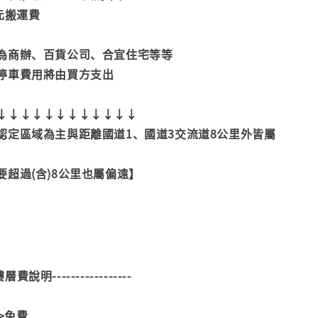
元搬運費
為商辦、百貨公司、合宜住宅等等
停車費用將由買方支出
↓↓↓↓↓↓↓↓↓↓↓↓
認定區域為主與距離國道1、國道3交流道8公里外皆屬
超過(含)8公里也屬偏遠】
--樓層費說明-----------------
>>免費