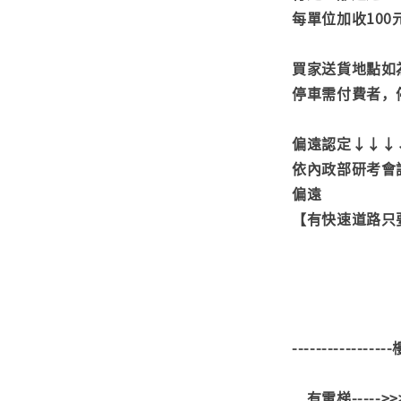
每單位加收100
買家送貨地點如
停車需付費者，
偏遠認定↓↓↓
依內政部研考會
偏遠
【有快速道路只要
---------------
有電梯----->