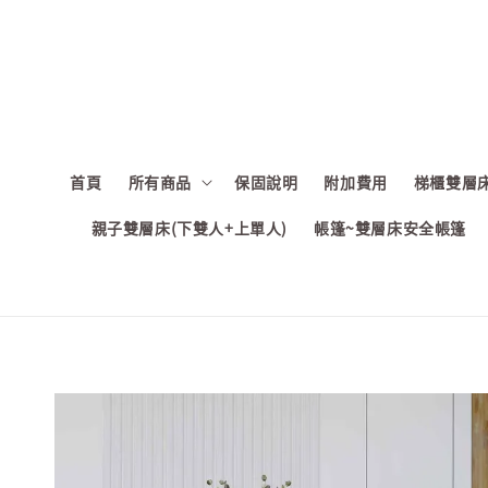
首頁
所有商品
保固說明
附加費用
梯櫃雙層床
親子雙層床(下雙人+上單人)
帳篷~雙層床安全帳篷