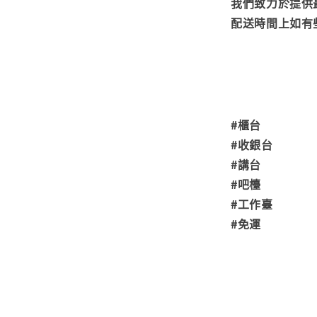
我們致力於提供
配送時間上如有
#櫃台
#收銀台
#講台
#吧檯
#工作臺
#免運