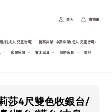
登入
購物車
層床(成人.兒童皆可)
挑高床架~中高床架(成人.兒童皆可)
具
玄關家具
實木家具
商辦家具
其他
艾莉莎4尺雙色收銀台/