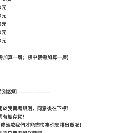
00元
00元
00元
00元
00元
階需加算一層；樓中樓需加算一層)
--特別說明-----------------
閱關於我賣場規則，同意後在下標！
詢問有無存貨！
內完成匯款我們才能盡快為你安排出貨喔！