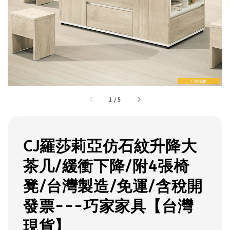
1
/
5
CJ羅莎莉亞仿石紋升降大
茶几/緩衝下降/附4張椅
凳/台灣製造/免運/含稅開
發票---巧家家具【台灣
現貨】