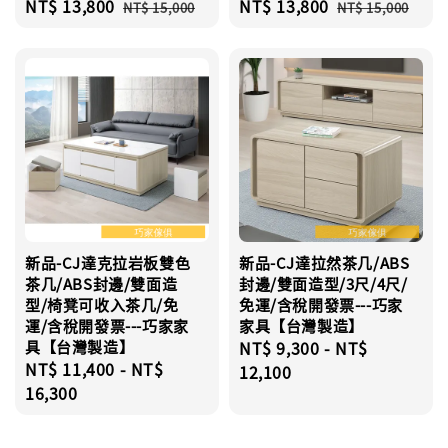
Sale
NT$ 13,800
Regular
Sale
NT$ 13,800
Regular
NT$ 15,000
NT$ 15,000
price
price
price
price
新品-CJ達克拉岩板雙色
新品-CJ達拉然茶几/ABS
茶几/ABS封邊/雙面造
封邊/雙面造型/3尺/4尺/
型/椅凳可收入茶几/免
免運/含稅開發票---巧家
運/含稅開發票---巧家家
家具【台灣製造】
具【台灣製造】
Regular
NT$ 9,300
-
NT$
Regular
NT$ 11,400
-
NT$
price
12,100
price
16,300