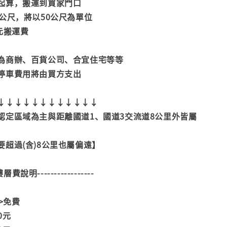
起算，搬運到買家門口
公尺，將以50公尺為單位
元搬運費
為商辦、百貨公司、合宜住宅等等
停車費用將由買方支出
↓↓↓↓↓↓↓↓↓↓↓↓
認定區域為主與距離國道1、國道3交流道8公里外皆屬
超過(含)8公里也屬偏遠】
--樓層費說明-----------------
>>免費
00元