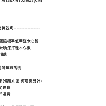
寬130X深70X高53(CM)
--材質說明-----------------
合國際標準低甲醛木心板
石紋噴漆打蠟木心板
珠滑軌
--特殊運費說明-----------------
(偏遠山區.海邊需另計)
問運費
問運費