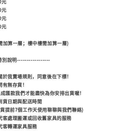
00元
00元
00元
00元
階需加算一層；樓中樓需加算一層)
--特別說明-----------------
閱關於我賣場規則，同意後在下標！
詢問有無存貨！
內完成匯款我們才能盡快為你安排出貨喔！
司到貨日期與配送時間
到貨提前7個工作天使用聊聊與我們聯絡)
供代客處理搬運或回收舊家具的服務
供代客轉運家具服務