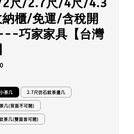
2尺/2.7尺/4尺/4.3
收納櫃/免運/含稅開
---巧家家具【台灣
】
0
紋小茶几
2.7尺仿石紋茶邊几
茶几(背面不可開)
石紋茶几(雙面皆可開)