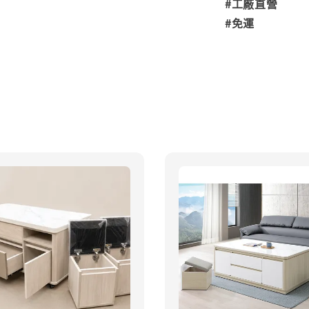
#工廠直營
#免運