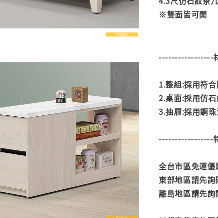
4.3尺仿石紋茶几:
※雙面皆可開
---------------
1.整組:採用符
2.桌面:採用仿
3.抽屜:採用鋼
---------------
全台市區免運優惠
東部地區請先詢
離島地區請先詢