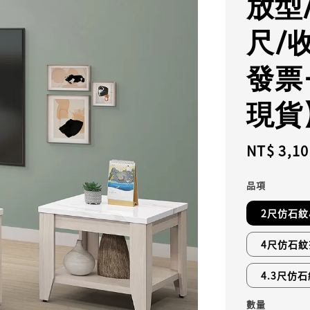
放型/
尺/
發票
現貨
Regular
NT$ 3,10
price
品項
2尺仿石
4尺仿石紋
4.3尺仿
數量