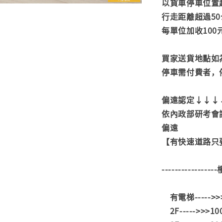
以貨車停車位置
行走距離超過50
每單位加收100
買家送貨地點如
停車需付費者，
偏遠認定↓↓↓
依內政部研考會
偏遠
【有快速道路只要
---------------
有電梯----->
2F----->>>1