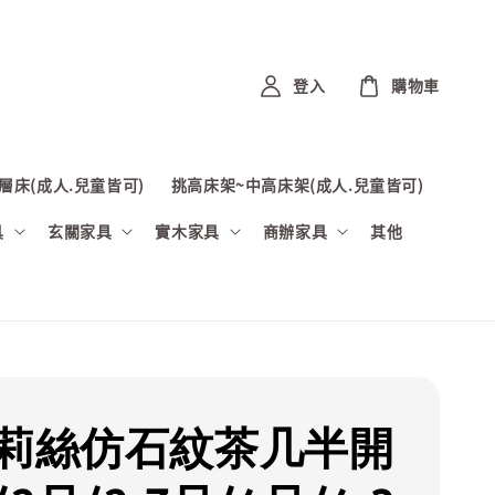
登入
購物車
層床(成人.兒童皆可)
挑高床架~中高床架(成人.兒童皆可)
具
玄關家具
實木家具
商辦家具
其他
克莉絲仿石紋茶几半開