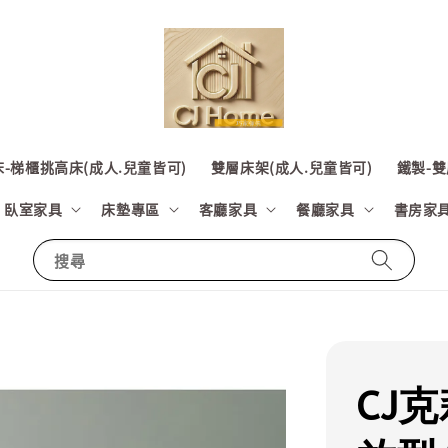
-梯櫃挑高床(成人.兒童皆可)
雙層床架(成人.兒童皆可)
鐵製-雙
臥室家具
床墊專區
客廳家具
餐廳家具
書房家
搜尋
CJ