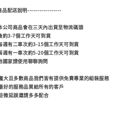
--商品配送說明-----------------
款本公司商品會在三天內出貨至物流碼頭
後約3-7個工作天可到貨
每週有二車次約3-15個工作天可到貨
兩週有一車次約5-20個工作天可到貨
其他國家請使用聊聊詢問
龐大且多數商品我們皆有提供免費專業的組裝服務
最好的服務品質給所有的客戶
些微延誤還請多多配合