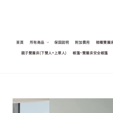
首頁
所有商品
保固說明
附加費用
梯櫃雙層床
親子雙層床(下雙人+上單人)
帳篷~雙層床安全帳篷