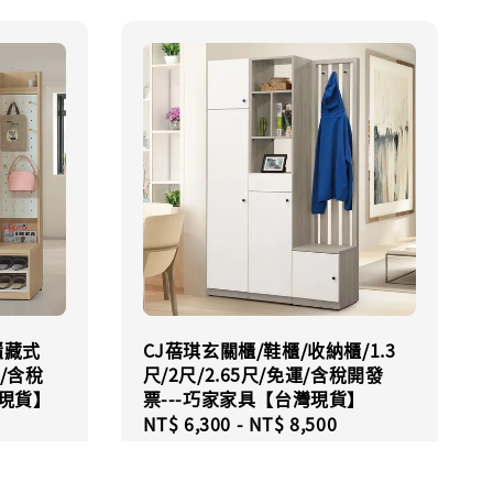
隱藏式
CJ蓓琪玄關櫃/鞋櫃/收納櫃/1.3
/含稅
尺/2尺/2.65尺/免運/含稅開發
灣現貨】
票---巧家家具【台灣現貨】
Regular
NT$ 6,300
-
NT$ 8,500
price