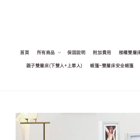
首頁
所有商品
保固說明
附加費用
梯櫃雙層床
親子雙層床(下雙人+上單人)
帳篷~雙層床安全帳篷