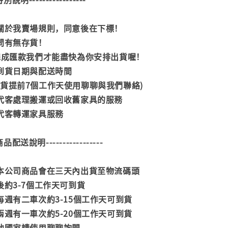
閱關於我賣場規則，同意後在下標！
詢問有無存貨！
內完成匯款我們才能盡快為你安排出貨喔！
司到貨日期與配送時間
到貨提前7個工作天使用聊聊與我們聯絡)
供代客處理搬運或回收舊家具的服務
供代客轉運家具服務
--商品配送說明-----------------
款本公司商品會在三天內出貨至物流碼頭
後約3-7個工作天可到貨
每週有二車次約3-15個工作天可到貨
兩週有一車次約5-20個工作天可到貨
其他國家請使用聊聊詢問