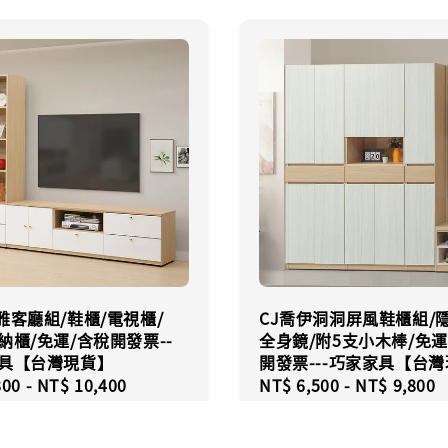
雅客廳組/鞋櫃/電視櫃/
CJ喬伊洞洞屏風鞋櫃組/
納櫃/免運/含稅開發票--
全身鏡/附5支小木棒/免運
家具【台灣現貨】
開發票---巧家家具【台
r
800
-
NT$ 10,400
Regular
NT$ 6,500
-
NT$ 9,800
price