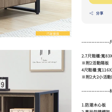
分享
---------------
2.7尺鞋櫃:寬83X
※附2活動隔板
4尺鞋櫃:寬116X
※附2大2小活動
---------------
1.防潮木心板
2.黑砂防鏽鐵架