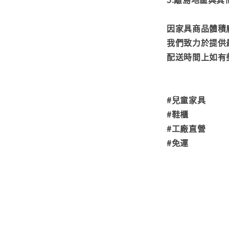
因家具商品體積
我們致力於提供
配送時間上如有
#兒童家具
#鞋櫃
#工廠直營
#免運