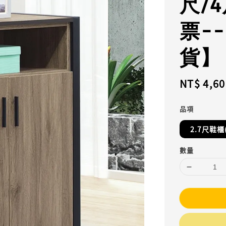
尺/
票-
貨】
Regular
NT$ 4,60
price
品項
2.7尺鞋櫃
數量