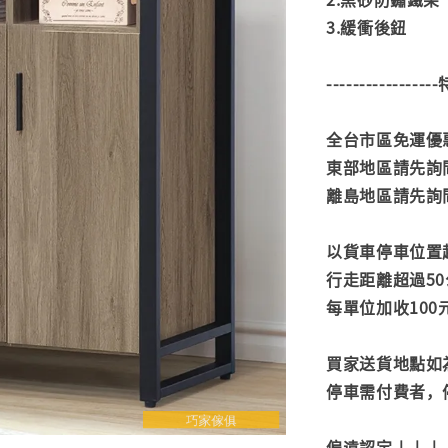
3.緩衝後鈕
---------------
全台市區免運優惠
東部地區請先詢
離島地區請先詢
以貨車停車位置
行走距離超過50
每單位加收100
買家送貨地點如
停車需付費者，
偏遠認定↓↓↓