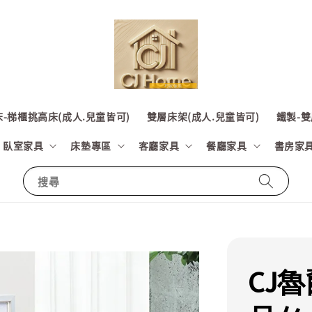
-梯櫃挑高床(成人.兒童皆可)
雙層床架(成人.兒童皆可)
鐵製-雙
臥室家具
床墊專區
客廳家具
餐廳家具
書房家
搜尋
CJ