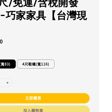
4尺/免運/含稅開發
--巧家家具【台灣現
0
(寬83)
4尺鞋櫃(寬116)
立即購買
加入購物車