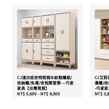
CJ淺白班奈特梧桐木紋鞋櫃組/
CJ艾莉
收納櫃/免運/含稅開發票---巧家
邊櫃/收
家具【台灣現貨】
-巧家
Regular
NT$ 5,600
-
NT$ 8,800
Regula
NT$ 3,
price
price