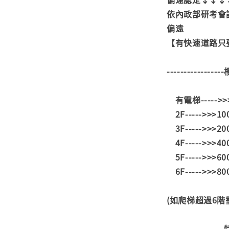
依內政部研考會
偏遠
【有快速道路只要
---------------
有電梯----->
2F----->>>1
3F----->>>2
4F----->>>4
5F----->>>6
6F----->>>8
(如爬梯超過6
---------------