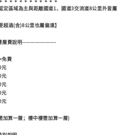
認定區域為主與距離國道1、國道3交流道8公里外皆屬
超過(含)8公里也屬偏遠】
--樓層費說明-----------------
>>免費
00元
00元
00元
00元
00元
階需加算一層；樓中樓需加算一層)
--特別說明-----------------