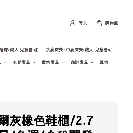
登入
購物車
層床(成人.兒童皆可)
挑高床架~中高床架(成人.兒童皆可)
具
玄關家具
實木家具
商辦家具
其他
魯爾灰橡色鞋櫃/2.7